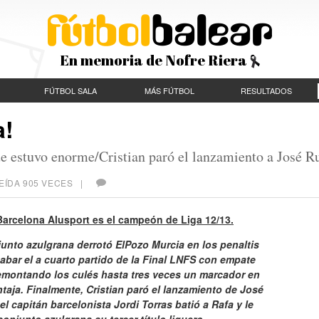
En memoria de Nofre Riera
FÚTBOL SALA
MÁS FÚTBOL
RESULTADOS
a!
ue estuvo enorme/Cristian paró el lanzamiento a José R
EÍDA 905 VECES |
Barcelona Alusport es el campeón de Liga 12/13.
junto azulgrana derrotó ElPozo Murcia en los penaltis
cabar el a cuarto partido de la Final LNFS con empate
remontando los culés hasta tres veces un marcador en
taja. Finalmente, Cristian paró el lanzamiento de José
 el capitán barcelonista Jordi Torras batió a Rafa y le