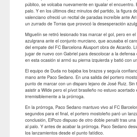
público, se volcaba nuevamente en igualar el encuentro. 
palo. Y en los últimos diez minutos del partido, la figura
valenciano ofreció un recital de paradas increíble ante 
un zurrado de Torras que provocó la desesperación azul
Miguelín se retiró lesionado tras marcar el gol, pero en e
azulgrana ante el conjunto murciano, que acusaba el cansan
del empate del FC Barcelona Alusport obra de Aicardo. Lin
jugar de nuevo con Gabriel para descolocar a la defensa d
en esta ocasión si armó su pierna izquierda y batió con u
El equipo de Duda no bajaba los brazos y seguía confia
mano ante Paco Sedano. En una salida del portero mostol
punto de marcar con un disparo lejano de José Ruiz. Sin 
asistir a Wilde pero el pívot brasileño no estuvo acertado e
irremisiblemente a la prórroga.
En la prórroga, Paco Sedano mantuvo vivo al FC Barcelona 
segundos para el final, el portero mostoleño paró un lan
conclusión, ElPozo dispuso de otro doble penalti tras una 
al palo. Y antes de acabar la prórroga. Paco Sedano desv
los lanzamientos desde el punto fatídico.