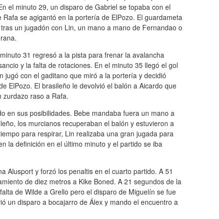
En el minuto 29, un disparo de Gabriel se topaba con el
 de Rafa se agigantó en la portería de ElPozo. El guardameta
Ari tras un jugadón con Lin, un mano a mano de Fernandao o
grana.
l minuto 31 regresó a la pista para frenar la avalancha
cio y la falta de rotaciones. En el minuto 35 llegó el gol
 jugó con el gaditano que miró a la portería y decidió
e ElPozo. El brasileño le devolvió el balón a Aicardo que
n zurdazo raso a Rafa.
ndo en sus posibilidades. Bebe mandaba fuera un mano a
eño, los murcianos recuperaban el balón y estuvieron a
tiempo para respirar, Lin realizaba una gran jugada para
n la definición en el último minuto y el partido se iba
Alusport y forzó los penaltis en el cuarto partido. A 51
zamiento de diez metros a Kike Boned. A 21 segundos de la
falta de Wilde a Grello pero el disparo de Miguelín se fue
ió un disparo a bocajarro de Álex y mando el encuentro a