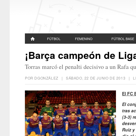
FÚTBOL
FEMENINO
FÚTBOL BASE
¡Barça campeón de Lig
Torras marcó el penalti decisivo a un Rafa q
POR DGONZÁLEZ |
SÁBADO, 22 DE JUNIO DE 2013
| L
El FC 
El con
tras a
(3-3) 
desven
Ruiz y