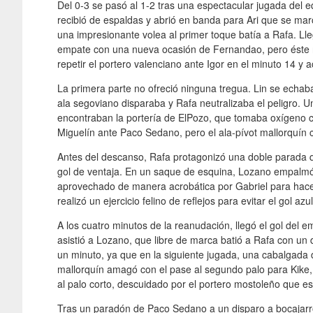
Del 0-3 se pasó al 1-2 tras una espectacular jugada del
recibió de espaldas y abrió en banda para Ari que se mar
una impresionante volea al primer toque batía a Rafa. L
empate con una nueva ocasión de Fernandao, pero éste n
repetir el portero valenciano ante Igor en el minuto 14 y 
La primera parte no ofreció ninguna tregua. Lin se echaba
ala segoviano disparaba y Rafa neutralizaba el peligro.
encontraban la portería de ElPozo, que tomaba oxígeno 
Miguelín ante Paco Sedano, pero el ala-pívot mallorquín 
Antes del descanso, Rafa protagonizó una doble parada 
gol de ventaja. En un saque de esquina, Lozano empalmó
aprovechado de manera acrobática por Gabriel para hacer
realizó un ejercicio felino de reflejos para evitar el gol 
A los cuatro minutos de la reanudación, llegó el gol del 
asistió a Lozano, que libre de marca batió a Rafa con un 
un minuto, ya que en la siguiente jugada, una cabalgada d
mallorquín amagó con el pase al segundo palo para Kik
al palo corto, descuidado por el portero mostoleño que es
Tras un paradón de Paco Sedano a un disparo a bocajarro