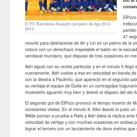
dio al
consec
ElPozo
indiscu
El FC Barcelona Alusport campeón de liga 2012-
2013
partido
47 segu
recortó para deshacerse de Ari y Lin en un palmo de la pis
colocó con un derechazo inapelable el balón en la escuad
vendaval murciano, que dispuso de tres ocasiones en m
Adri siguió con su recital particular y en el minuto 5 lleg
nuevamente. Adri vuelve a irse en velocidad en banda de 
con la diestra a Paulinho, que apareció en el segundo pa
su ventaja el equipo de Duda en un contragolpe fulgurant
mostoleño aguantó muy bien y desvió el disparo del ala it
El segundo gol de ElPozo provocó el tiempo muerto de M
constantes vitales. En el minuto 8, Kike desvió lo justo un
Wilde ponían a prueba a Rafa y Adri daba la réplica ante
velocidad de vértigo y con muchas ocasiones en ambas po
lograr el tercero con un lanzamiento de doce metros que s