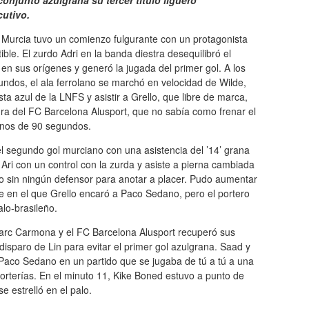
 conjunto azulgrana su tercer título liguero
utivo.
 Murcia tuvo un comienzo fulgurante con un protagonista
tible. El zurdo Adri en la banda diestra desequilibró el
 en sus orígenes y generó la jugada del primer gol. A los
ndos, el ala ferrolano se marchó en velocidad de Wilde,
ta azul de la LNFS y asistir a Grello, que libre de marca,
ra del FC Barcelona Alusport, que no sabía como frenar el
enos de 90 segundos.
ó el segundo gol murciano con una asistencia del ’14’ grana
Ari con un control con la zurda y asiste a pierna cambiada
lo sin ningún defensor para anotar a placer. Pudo aumentar
e en el que Grello encaró a Paco Sedano, pero el portero
alo-brasileño.
arc Carmona y el FC Barcelona Alusport recuperó sus
 disparo de Lin para evitar el primer gol azulgrana. Saad y
 Paco Sedano en un partido que se jugaba de tú a tú a una
rterías. En el minuto 11, Kike Boned estuvo a punto de
e estrelló en el palo.