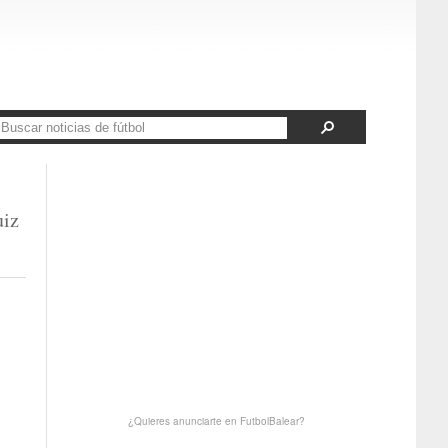
uiz
¿Quieres anunciarte en FutbolBalear?