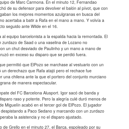
 equipo de Marc Carmona. En el minuto 12, Fernandao
chó de su defensor para devolver el balón al pívot, que con
legaban los mejores momentos azulgranas en busca del
o acertaba a batir a Rafa en el mano a mano. Y volvía a
acto seguido ante Wilde en el 16.
 al equipo barcelonista a la espalda hacia la remontada. El
 Un zurdazo de Saad o una vaselina de Lozano no
con un chut desviado de Paulinho y un mano a mano de
cruzó en exceso su disparo que se perdió fuera.
que permitió que ElPozo se marchase al vestuario con un
 un derechazo que Rafa atajó pero el rechace fue
 una chilena ante la que el portero del conjunto murciano
azulgrana de manera espectacular.
empate del FC Barcelona Alusport. Igor sacó de banda y
disparo raso y potente. Pero la alegría culé duró menos de
e Miguelín acabó en el tercer gol de ElPozo. El jugador
e, despistando a Paco Sedano y marcando con un zurdazo
peraba la asistencia y no el disparo ajustado.
 de Grello en el minuto 27, el Barça, espoleado por su