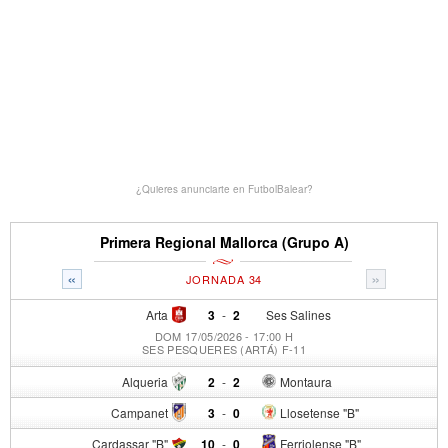
¿Quieres anunciarte en FutbolBalear?
Primera Regional Mallorca (Grupo A)
«
»
JORNADA 34
Arta
3
-
2
Ses Salines
DOM 17/05/2026 - 17:00 H
SES PESQUERES (ARTÁ) F-11
Alqueria
2
-
2
Montaura
Campanet
3
-
0
Llosetense "B"
Cardassar "B"
10
-
0
Ferriolense "B"