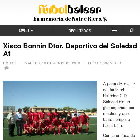
En memoria de Nofre Riera
MENÚ
RESULTADOS
Xisco Bonnin Dtor. Deportivo del Soledad
At
POR ST |
MARTES, 18 DE JUNIO DE 2013
| LEÍDA 1.037 VECES |
A partir del día 17
de Junio, el
histórico C.D
Soledad dio un
giro esperado por
muchos y que
tanto tiempo le
hacia falta.
Con la entrada de