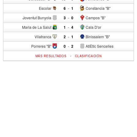
Escolar
6
-
1
Constancia "B"
Joventut Bunyola
3
-
0
Campos "B"
Maria de La Salut
1
-
4
Cala D'or
Vilafranca
2
-
1
Binissalem "B"
Porreres "B"
0
-
2
AtlÈtic Sencelles
-
MÁS RESULTADOS
CLASIFICACIÓN