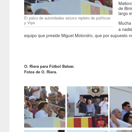
Mallorc
de Bini
largo e
El palco de autoridades estuvo repleto de políticos
y Vips
Mucha 
a nadie
equipo que preside Miguel Molondro, que por supuesto no f
O. Riera para Fútbol Balear.
Fotos de O. Riera.