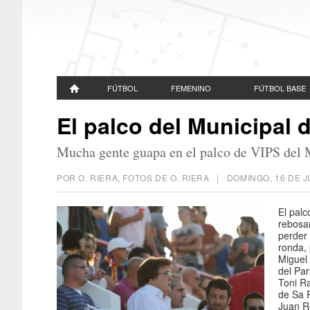
FÚTBOL
FEMENINO
FÚTBOL BASE
El palco del Municipal 
Mucha gente guapa en el palco de VIPS del 
POR O. RIERA, FOTOS DE O. RIERA |
DOMINGO, 16 DE J
El palc
rebosa
perder 
ronda, 
Miguel
del Par
Toni Ra
de Sa P
Juan Ro