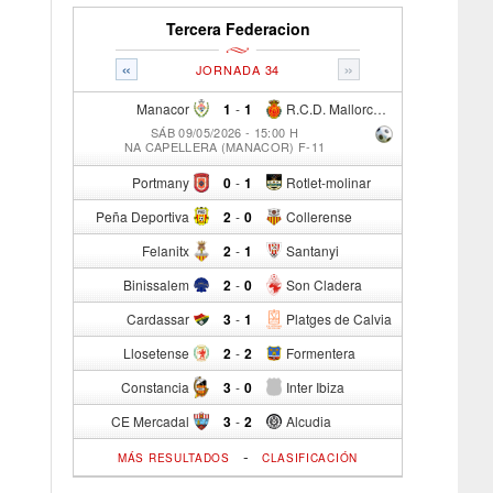
Tercera Federacion
«
»
JORNADA 34
Manacor
1
-
1
R.C.D. Mallorca Sad "B"
SÁB 09/05/2026 - 15:00 H
NA CAPELLERA (MANACOR) F-11
Portmany
0
-
1
Rotlet-molinar
Peña Deportiva
2
-
0
Collerense
Felanitx
2
-
1
Santanyi
Binissalem
2
-
0
Son Cladera
Cardassar
3
-
1
Platges de Calvia
Llosetense
2
-
2
Formentera
Constancia
3
-
0
Inter Ibiza
CE Mercadal
3
-
2
Alcudia
-
MÁS RESULTADOS
CLASIFICACIÓN