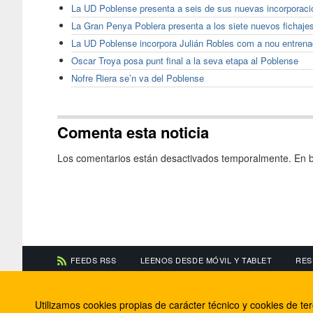
La UD Poblense presenta a seis de sus nuevas incorporaci
La Gran Penya Poblera presenta a los siete nuevos fichaje
La UD Poblense incorpora Julián Robles com a nou entrenad
Oscar Troya posa punt final a la seva etapa al Poblense
Nofre Riera se’n va del Poblense
Comenta esta noticia
Los comentarios están desactivados temporalmente. En b
FEEDS RSS
LEENOS DESDE MÓVIL Y TABLET
RES
CONTACTA CON NOSOTROS
ACERCA DE NOSOTR
Utilizamos cookies propias de carácter técnico y cookies de t
Información de contacto
El equipo de FútbolBa