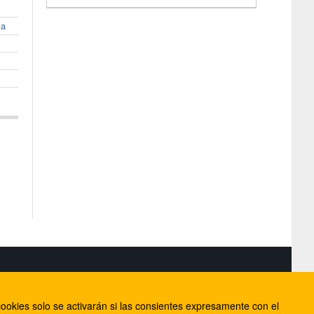
la
S
ookies solo se activarán si las consientes expresamente con el
lorca