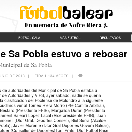
En memoria de Nofre Riera
FÚTBOL SALA
MÁS FÚTBOL
RESULTADOS
de Sa Pobla estuvo a rebosar
Municipal de Sa Pobla
UNIO DE 2013
| LEÍDA 1.134 VECES |
o de autoridades del Municipal de Sa Pobla estaba a
r de Autoridades y VIPS, ayer sábado, nadie se quería
la clasificación del Poblense de Molondro a la siguiente
pudimos ver al Tomeu Riera Morro (Pte Comite Arbitral),
 Bestard (Presidente FFIB), Margalida Duran (Presidenta
lament Balear) Lopez Lacal (Vice presidente FFIB), Juan
monell (Dtor Gral. Deportes Consell), Biel Serra (Alcalde
obla), Javier Morente (Dtor Gral Deportes Govern Balear),
tger (Conseller de Deportes)Toni Prats (Dtor Futbol Base