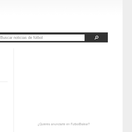
¿Quieres anunciarte en FutbolBalear?