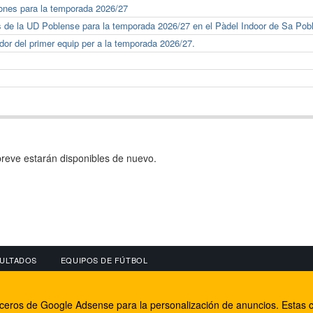
ones para la temporada 2026/27
s de la UD Poblense para la temporada 2026/27 en el Pàdel Indoor de Sa Pob
or del primer equip per a la temporada 2026/27.
reve estarán disponibles de nuevo.
ULTADOS
EQUIPOS DE FÚTBOL
OS
CONECTA CON NOSOTROS
OTROS SERVICIO
erceros de Google Adsense para la personalización de anuncios. Estas c
lear
Facebook
Internet Rural Mal