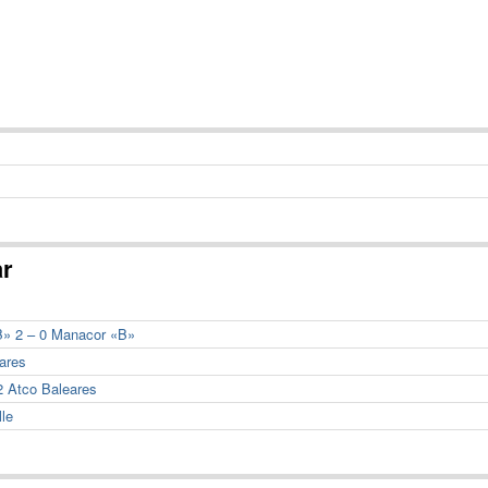
ar
«B» 2 – 0 Manacor «B»
eares
2 Atco Baleares
lle