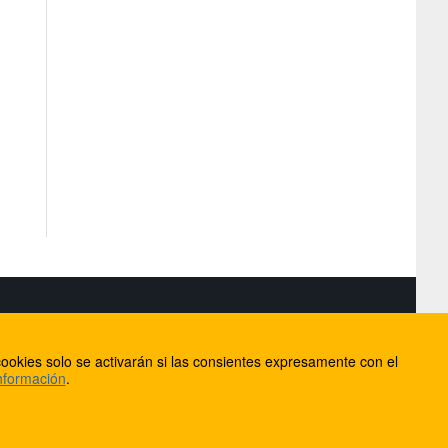
S
ookies solo se activarán si las consientes expresamente con el
lorca
nformación
.
ios