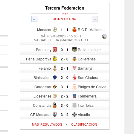
Tercera Federacion
«
»
JORNADA 34
Manacor
1
-
1
R.C.D. Mallorca Sad "B"
SÁB 09/05/2026 - 15:00 H
NA CAPELLERA (MANACOR) F-11
Portmany
0
-
1
Rotlet-molinar
Peña Deportiva
2
-
0
Collerense
Felanitx
2
-
1
Santanyi
Binissalem
2
-
0
Son Cladera
Cardassar
3
-
1
Platges de Calvia
Llosetense
2
-
2
Formentera
Constancia
3
-
0
Inter Ibiza
CE Mercadal
3
-
2
Alcudia
-
MÁS RESULTADOS
CLASIFICACIÓN