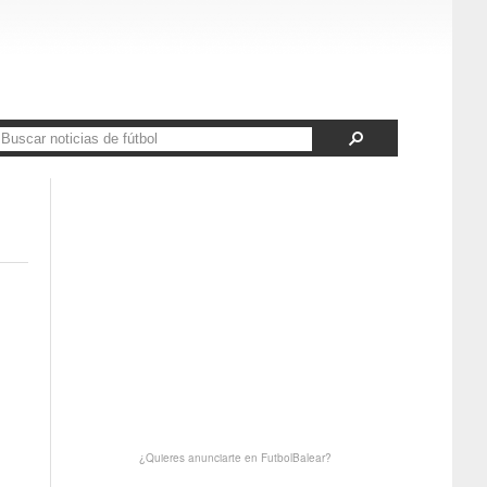
¿Quieres anunciarte en FutbolBalear?