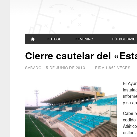
FÚTBOL
FEMENINO
FÚTBOL BASE
Cierre cautelar del «Est
SÁBADO, 15 DE JUNIO DE 2013
| LEÍDA 1.862 VECES 
El Ayun
instala
informe
y su ap
Cabe r
cedido 
Atlétic
estipul