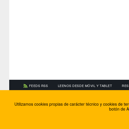
FEEDS RSS
LEENOS DESDE MÓVIL Y TABLET
RES
CONTACTA CON NOSOTROS
ACERCA DE NOSOTR
Utilizamos cookies propias de carácter técnico y cookies de t
Información de contacto
El equipo de FútbolBa
botón de A
Anúnciate en FútbolBalear
Soluciones Corporativ
Colabora con nosotros
Canal ético