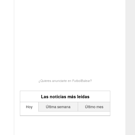
¿Quieres anunciarte en FutbolBalear?
Las noticias más leídas
Hoy
Última semana
Último mes