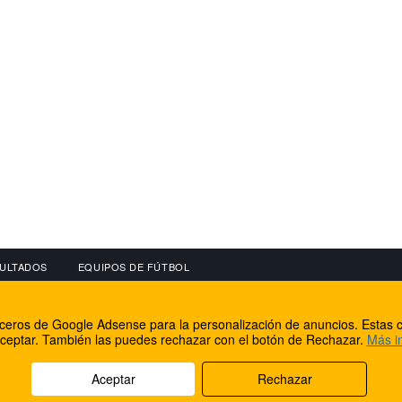
ULTADOS
EQUIPOS DE FÚTBOL
OS
CONECTA CON NOSOTROS
OTROS SERVICIO
erceros de Google Adsense para la personalización de anuncios. Estas c
lear
Facebook
Internet Rural Mal
ceptar. También las puedes rechazar con el botón de Rechazar.
Más i
as IP
Twitter
Registro de domin
Aceptar
Rechazar