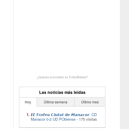
¿Quieres anunciarte en FutbolBalear?
Las noticias más leídas
Hoy
Última semana
Último mes
𝙄𝙄 𝙏𝙧𝙤𝙛𝙚𝙪 𝘾𝙞𝙪𝙩𝙖𝙩 𝙙𝙚 𝙈𝙖𝙣𝙖𝙘𝙤𝙧: CD
Manacor 0-2 UD POblense
- 175 visitas