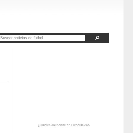
¿Quieres anunciarte en FutbolBalear?