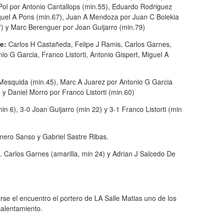
Pol por Antonio Cantallops (min.55), Eduardo Rodriguez
quel A Pons (min.67), Juan A Mendoza por Juan C Bolekia
7) y Marc Berenguer por Joan Guijarro (min.79)
le:
Carlos H Castañeda, Felipe J Ramis, Carlos Garnes,
 G Garcia, Franco Listorti, Antonio Gispert, Miguel A
Mesquida (min.45), Marc A Juarez por Antonio G Garcia
y Daniel Morro por Franco Listorti (min.60)
in 6), 3-0 Joan Guijarro (min 22) y 3-1 Franco Listorti (min
mero Sanso y Gabriel Sastre Ribas.
a. Carlos Garnes (amarilla, min 24) y Adrian J Salcedo De
rse el encuentro el portero de LA Salle Matias uno de los
calentamiento.