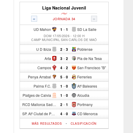
Liga Nacional Juvenil
«
»
JORNADA 34
UD Mahon
1
-
1
SD La Salle
DOM 17/05/2026 - 12:00 H
CAMP MUNICIPAL SAN CARLOS DE MAÓ
U D Ibiza
2
-
3
Poblense
Arta
3
-
2
Pla de Na Tesa
Campos
4
-
2
San Francisco "B"
Penya Arrabal
5
-
0
Ferreries
Palma F.C.
1
-
0
Atº Baleares
Platges de Calvia
1
-
0
Alcudia
RCD Mallorca Sad "B"
2
-
1
Portmany
SP. Atº Ciutat de Palma
4
-
0
CD Menorca
-
MÁS RESULTADOS
CLASIFICACIÓN