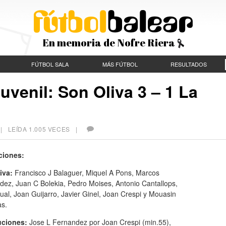
En memoria de Nofre Riera
FÚTBOL SALA
MÁS FÚTBOL
RESULTADOS
uvenil: Son Oliva 3 – 1 La
 LEÍDA 1.005 VECES |
ciones:
iva:
Francisco J Balaguer, Miquel A Pons, Marcos
dez, Juan C Bolekia, Pedro Moises, Antonio Cantallops,
al, Joan Guijarro, Javier Ginel, Joan Crespi y Mouasin
as.
uciones:
Jose L Fernandez por Joan Crespi (min.55),