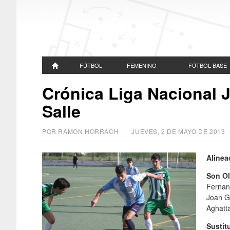
FÚTBOL
FEMENINO
FÚTBOL BASE
Crónica Liga Nacional J
Salle
POR RAMON HORRACH |
JUEVES, 2 DE MAYO DE 2013
|
Alinea
Son Ol
Fernan
Joan Gu
Aghatt
Sustit