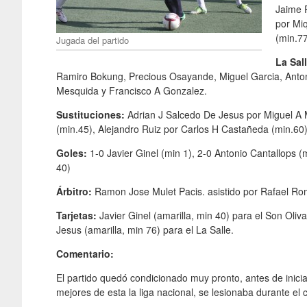
Jaime 
por Mi
(min.7
Jugada del partido
La Sal
Ramiro Bokung, Precious Osayande, Miguel Garcia, Antonio
Mesquida y Francisco A Gonzalez.
Sustituciones:
Adrian J Salcedo De Jesus por Miguel A 
(min.45), Alejandro Ruiz por Carlos H Castañeda (min.60) 
Goles:
1-0 Javier Ginel (min 1), 2-0 Antonio Cantallops (m
40)
Árbitro:
Ramon Jose Mulet Pacis. asistido por Rafael Ro
Tarjetas:
Javier Ginel (amarilla, min 40) para el Son Oliv
Jesus (amarilla, min 76) para el La Salle.
Comentario:
El partido quedó condicionado muy pronto, antes de inicia
mejores de esta la liga nacional, se lesionaba durante el 