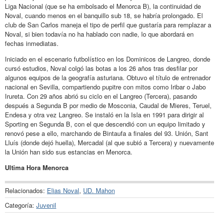
Liga Nacional (que se ha embolsado el Menorca B), la continuidad de
Noval, cuando menos en el banquillo sub 18, se habría prolongado. El
club de San Carlos maneja el tipo de perfil que gustaría para remplazar a
Noval, si bien todavía no ha hablado con nadie, lo que abordará en
fechas inmediatas.
Iniciado en el escenario futbolístico en los Dominicos de Langreo, donde
cursó estudios, Noval colgó las botas a los 26 años tras desfilar por
algunos equipos de la geografía asturiana. Obtuvo el título de entrenador
nacional en Sevilla, compartiendo pupitre con mitos como Iribar o Jabo
Irureta. Con 29 años abrió su ciclo en el Langreo (Tercera), pasando
después a Segunda B por medio de Mosconia, Caudal de Mieres, Teruel,
Endesa y otra vez Langreo. Se instaló en la Isla en 1991 para dirigir al
Sporting en Segunda B, con el que descendió con un equipo limitado y
renovó pese a ello, marchando de Bintaufa a finales del 93. Unión, Sant
Lluís (donde dejó huella), Mercadal (al que subió a Tercera) y nuevamente
la Unión han sido sus estancias en Menorca.
Ultima Hora Menorca
Relacionados:
Elias Noval
,
UD. Mahon
Categoría:
Juvenil