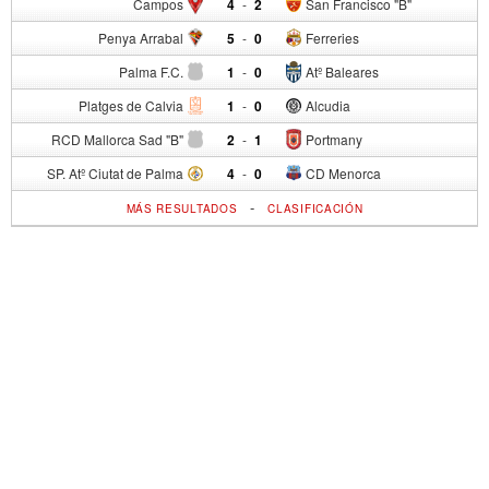
Campos
4
-
2
San Francisco "B"
Penya Arrabal
5
-
0
Ferreries
Palma F.C.
1
-
0
Atº Baleares
Platges de Calvia
1
-
0
Alcudia
RCD Mallorca Sad "B"
2
-
1
Portmany
SP. Atº Ciutat de Palma
4
-
0
CD Menorca
-
MÁS RESULTADOS
CLASIFICACIÓN