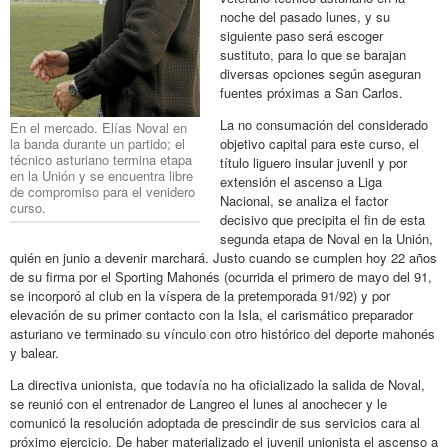
noche del pasado lunes, y su
siguiente paso será escoger
sustituto, para lo que se barajan
diversas opciones según aseguran
fuentes próximas a San Carlos.
La no consumación del considerado
En el mercado. Elías Noval en
la banda durante un partido; el
objetivo capital para este curso, el
técnico asturiano termina etapa
título liguero insular juvenil y por
en la Unión y se encuentra libre
extensión el ascenso a Liga
de compromiso para el venidero
Nacional, se analiza el factor
curso.
decisivo que precipita el fin de esta
segunda etapa de Noval en la Unión,
quién en junio a devenir marchará. Justo cuando se cumplen hoy 22 años
de su firma por el Sporting Mahonés (ocurrida el primero de mayo del 91,
se incorporó al club en la víspera de la pretemporada 91/92) y por
elevación de su primer contacto con la Isla, el carismático preparador
asturiano ve terminado su vínculo con otro histórico del deporte mahonés
y balear.
La directiva unionista, que todavía no ha oficializado la salida de Noval,
se reunió con el entrenador de Langreo el lunes al anochecer y le
comunicó la resolución adoptada de prescindir de sus servicios cara al
próximo ejercicio. De haber materializado el juvenil unionista el ascenso a