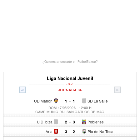
¿Quieres anunciarte en FutbolBalear?
Liga Nacional Juvenil
«
»
JORNADA 34
UD Mahon
1
-
1
SD La Salle
DOM 17/05/2026 - 12:00 H
CAMP MUNICIPAL SAN CARLOS DE MAÓ
U D Ibiza
2
-
3
Poblense
Arta
3
-
2
Pla de Na Tesa