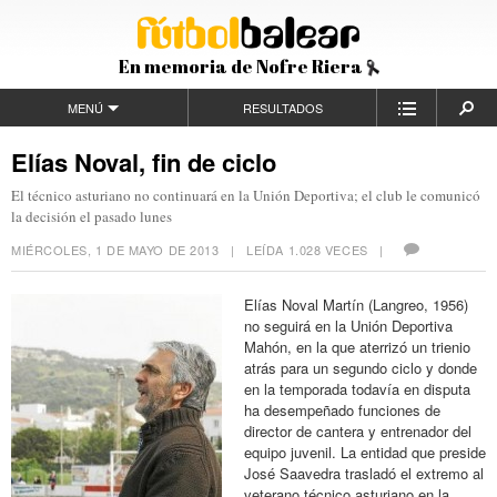
En memoria de Nofre Riera
MENÚ
RESULTADOS
Elías Noval, fin de ciclo
El técnico asturiano no continuará en la Unión Deportiva; el club le comunicó
la decisión el pasado lunes
MIÉRCOLES, 1 DE MAYO DE 2013
| LEÍDA 1.028 VECES |
Elías Noval Martín (Langreo, 1956)
no seguirá en la Unión Deportiva
Mahón, en la que aterrizó un trienio
atrás para un segundo ciclo y donde
en la temporada todavía en disputa
ha desempeñado funciones de
director de cantera y entrenador del
equipo juvenil. La entidad que preside
José Saavedra trasladó el extremo al
veterano técnico asturiano en la