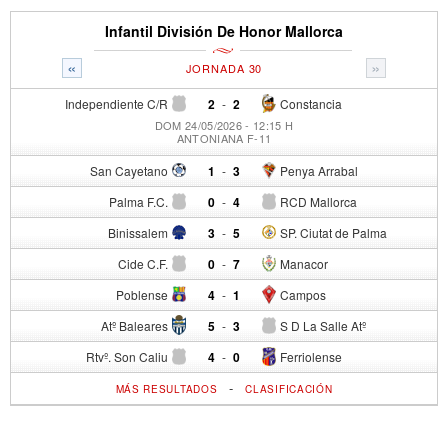
Infantil División De Honor Mallorca
«
»
JORNADA 30
Independiente C/R
2
-
2
Constancia
DOM 24/05/2026 - 12:15 H
ANTONIANA F-11
San Cayetano
1
-
3
Penya Arrabal
Palma F.C.
0
-
4
RCD Mallorca
Binissalem
3
-
5
SP. Ciutat de Palma
Cide C.F.
0
-
7
Manacor
Poblense
4
-
1
Campos
Atº Baleares
5
-
3
S D La Salle Atº
Rtvº. Son Caliu
4
-
0
Ferriolense
-
MÁS RESULTADOS
CLASIFICACIÓN