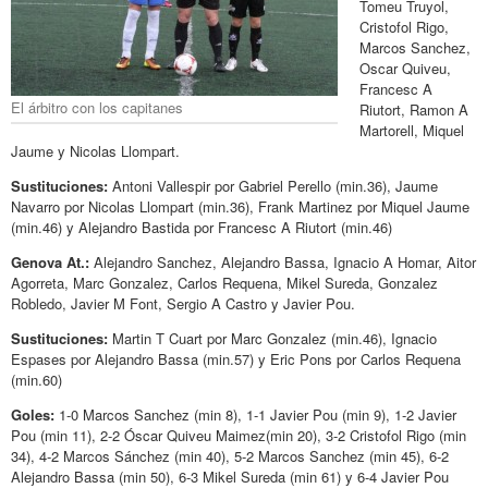
Tomeu Truyol,
Cristofol Rigo,
Marcos Sanchez,
Oscar Quiveu,
Francesc A
El árbitro con los capitanes
Riutort, Ramon A
Martorell, Miquel
Jaume y Nicolas Llompart.
Sustituciones:
Antoni Vallespir por Gabriel Perello (min.36), Jaume
Navarro por Nicolas Llompart (min.36), Frank Martinez por Miquel Jaume
(min.46) y Alejandro Bastida por Francesc A Riutort (min.46)
Genova At.:
Alejandro Sanchez, Alejandro Bassa, Ignacio A Homar, Aitor
Agorreta, Marc Gonzalez, Carlos Requena, Mikel Sureda, Gonzalez
Robledo, Javier M Font, Sergio A Castro y Javier Pou.
Sustituciones:
Martin T Cuart por Marc Gonzalez (min.46), Ignacio
Espases por Alejandro Bassa (min.57) y Eric Pons por Carlos Requena
(min.60)
Goles:
1-0 Marcos Sanchez (min 8), 1-1 Javier Pou (min 9), 1-2 Javier
Pou (min 11), 2-2 Óscar Quiveu Maimez(min 20), 3-2 Cristofol Rigo (min
34), 4-2 Marcos Sánchez (min 40), 5-2 Marcos Sanchez (min 45), 6-2
Alejandro Bassa (min 50), 6-3 Mikel Sureda (min 61) y 6-4 Javier Pou