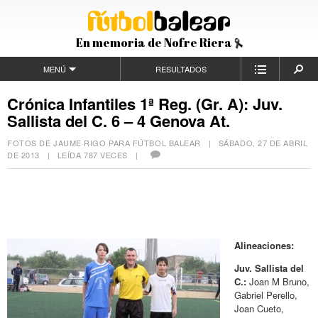
En memoria de Nofre Riera
MENÚ
RESULTADOS
Crónica Infantiles 1ª Reg. (Gr. A): Juv.
Sallista del C. 6 – 4 Genova At.
FOTOS DE JAUME RIGO PARA FÚTBOL BALEAR |
SÁBADO, 27 DE ABRIL
DE 2013
| LEÍDA 787 VECES |
Alineaciones:
Juv. Sallista del
C.:
Joan M Bruno,
Gabriel Perello,
Joan Cueto,