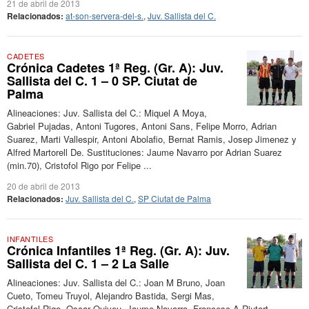
21 de abril de 2013
Relacionados:
at-son-servera-del-s.
,
Juv. Sallista del C.
CADETES
Crónica Cadetes 1ª Reg. (Gr. A): Juv.
Sallista del C. 1 – 0 SP. Ciutat de
Palma
Alineaciones: Juv. Sallista del C.: Miquel A Moya,
Gabriel Pujadas, Antoni Tugores, Antoni Sans, Felipe Morro, Adrian
Suarez, Marti Vallespir, Antoni Abolafio, Bernat Ramis, Josep Jimenez y
Alfred Martorell De. Sustituciones: Jaume Navarro por Adrian Suarez
(min.70), Cristofol Rigo por Felipe ...
20 de abril de 2013
Relacionados:
Juv. Sallista del C.
,
SP Ciutat de Palma
INFANTILES
Crónica Infantiles 1ª Reg. (Gr. A): Juv.
Sallista del C. 1 – 2 La Salle
Alineaciones: Juv. Sallista del C.: Joan M Bruno, Joan
Cueto, Tomeu Truyol, Alejandro Bastida, Sergi Mas,
Cristofol Rigo, Oscar Quiveu, Jaume Navarro, Francesc A Riutort,