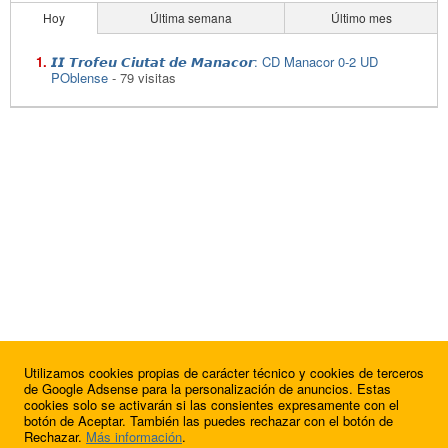
Hoy
Última semana
Último mes
𝙄𝙄 𝙏𝙧𝙤𝙛𝙚𝙪 𝘾𝙞𝙪𝙩𝙖𝙩 𝙙𝙚 𝙈𝙖𝙣𝙖𝙘𝙤𝙧: CD Manacor 0-2 UD
POblense
- 79 visitas
Utilizamos cookies propias de carácter técnico y cookies de terceros
de Google Adsense para la personalización de anuncios. Estas
cookies solo se activarán si las consientes expresamente con el
botón de Aceptar. También las puedes rechazar con el botón de
Rechazar.
Más información
.