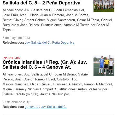
Sallista del C. 5 – 2 Peña Deportiva
Alineaciones: Juv. Sallista del C.: Joan Femenias Del,
Jose Frau, Ivan L Llado, Juan A Romero, Joan M Borras,
Bernat Oliver, Antoni Cabrer, Miguel Santandreu, Cesar M Tapia, Gabriel
Burguera y Joan Reines. Sustituciones: Antonio M Torres por Cesar M
Tapia ...
5 de mayo de 2013
Relacionados:
Juv. Sallista del C.
,
Peña Deportiva
INFANTILES
Crónica Infantiles 1ª Reg. (Gr. A): Juv.
Sallista del C. 6 – 4 Genova At.
Alineaciones: Juv. Sallista del C.: Joan M Bruno, Gabriel
Perello, Joan Cueto, Tomeu Truyol, Cristofol Rigo,
Marcos Sanchez, Oscar Quiveu, Francesc A Riutort, Ramon A Martorell,
Miquel Jaume y Nicolas Llompart. Sustituciones: Antoni Vallespir por
Gabriel Perello (min.36), Jaume Navarro por ...
27 de abril de 2013
Relacionados:
genova-at
,
Juv. Sallista del C.