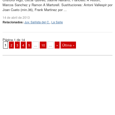
Marcos Sanchez y Ramon A Martorell. Sustituciones: Antoni Vallespir por
Joan Cueto (min.36), Frank Martinez por ...
14 de abril de 2013
Relacionados:
Juv. Sallista del C.
,
La Salle
Página 1 de 14
1
2
3
4
5
...
10
...
»
Última »