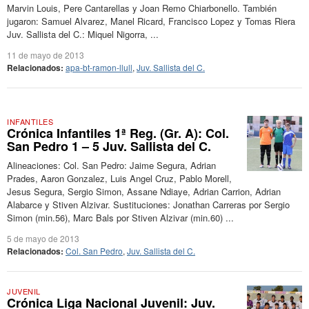
Marvin Louis, Pere Cantarellas y Joan Remo Chiarbonello. También
jugaron: Samuel Alvarez, Manel Ricard, Francisco Lopez y Tomas Riera
Juv. Sallista del C.: Miquel Nigorra, ...
11 de mayo de 2013
Relacionados:
apa-bt-ramon-llull
,
Juv. Sallista del C.
INFANTILES
Crónica Infantiles 1ª Reg. (Gr. A): Col.
San Pedro 1 – 5 Juv. Sallista del C.
Alineaciones: Col. San Pedro: Jaime Segura, Adrian
Prades, Aaron Gonzalez, Luis Angel Cruz, Pablo Morell,
Jesus Segura, Sergio Simon, Assane Ndiaye, Adrian Carrion, Adrian
Alabarce y Stiven Alzivar. Sustituciones: Jonathan Carreras por Sergio
Simon (min.56), Marc Bals por Stiven Alzivar (min.60) ...
5 de mayo de 2013
Relacionados:
Col. San Pedro
,
Juv. Sallista del C.
JUVENIL
Crónica Liga Nacional Juvenil: Juv.