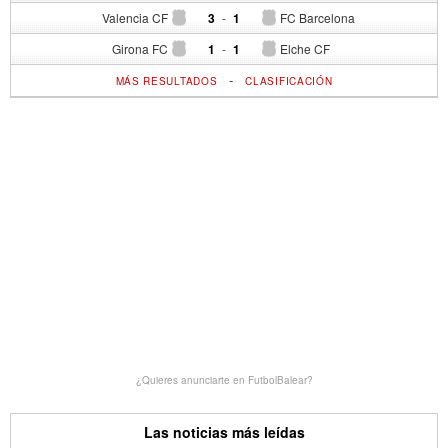
Valencia CF
3
-
1
FC Barcelona
Girona FC
1
-
1
Elche CF
-
MÁS RESULTADOS
CLASIFICACIÓN
¿Quieres anunciarte en FutbolBalear?
Las noticias más leídas