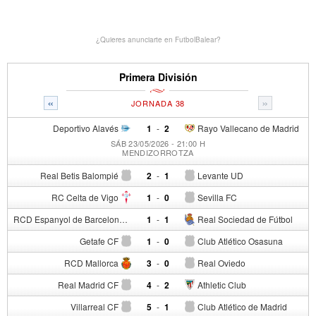
¿Quieres anunciarte en FutbolBalear?
Primera División
«
»
JORNADA 38
Deportivo Alavés
1
-
2
Rayo Vallecano de Madrid
SÁB 23/05/2026 - 21:00 H
MENDIZORROTZA
Real Betis Balompié
2
-
1
Levante UD
RC Celta de Vigo
1
-
0
Sevilla FC
RCD Espanyol de Barcelona
1
-
1
Real Sociedad de Fútbol
Getafe CF
1
-
0
Club Atlético Osasuna
RCD Mallorca
3
-
0
Real Oviedo
Real Madrid CF
4
-
2
Athletic Club
Villarreal CF
5
-
1
Club Atlético de Madrid