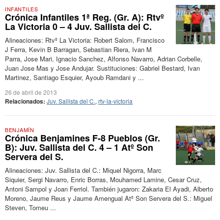
INFANTILES
Crónica Infantiles 1ª Reg. (Gr. A): Rtvº
La Victoria 0 – 4 Juv. Sallista del C.
Alineaciones: Rtvº La Victoria: Robert Salom, Francisco
J Ferra, Kevin B Barragan, Sebastian Riera, Ivan M
Parra, Jose Mari, Ignacio Sanchez, Alfonso Navarro, Adrian Corbelle,
Juan Jose Mas y Jose Andujar. Sustituciones: Gabriel Bestard, Ivan
Martinez, Santiago Esquier, Ayoub Ramdani y ...
26 de abril de 2013
Relacionados:
Juv. Sallista del C.
,
rtv-la-victoria
BENJAMÍN
Crónica Benjamines F-8 Pueblos (Gr.
B): Juv. Sallista del C. 4 – 1 Atº Son
Servera del S.
Alineaciones: Juv. Sallista del C.: Miquel Nigorra, Marc
Siquier, Sergi Navarro, Enric Borras, Mouhamed Lamine, Cesar Cruz,
Antoni Sampol y Joan Ferriol. También jugaron: Zakaria El Ayadi, Alberto
Moreno, Jaume Reus y Jaume Amengual Atº Son Servera del S.: Miguel
Steven, Tomeu ...