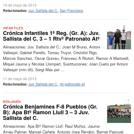
19 de mayo de 2013
Relacionados:
Juv. Sallista del C.
,
San Francisco
INFANTILES
Crónica Infantiles 1ª Reg. (Gr. A): Juv.
Sallista del C. 3 – 1 Rtvº Patronato Atº
Alineaciones: Juv. Sallista del C.: Joan M Bruno, Antoni
Vallespir, Gabriel Perello, Tomeu Truyol, Cristofol Rigo,
Marcos Sanchez, Oscar Quiveu, Francesc A Riutort, Ramon A Martorell,
Miquel Jaume y Nicolas Llompart. Sustituciones: Joan Cueto por Antoni
Vallespir (min.35), Sergi Mas por ...
11 de mayo de 2013
Relacionados:
Juv. Sallista del C.
,
rtv-patronato-at
BENJAMÍN
Crónica Benjamines F-8 Pueblos (Gr.
B): Apa Btº Ramon Llull 3 – 3 Juv.
Sallista del C.
Alineaciones: Apa Btº Ramon Llull: Raul Muñoz, Jaume
Arnau Palmer, Manuel Cañete, Antonio Jose Rendon, Bernat Pascual,