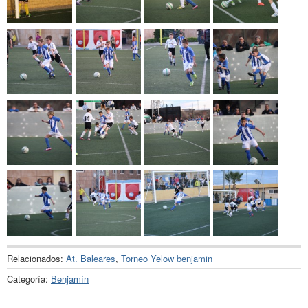
Relacionados:
At. Baleares
,
Torneo Yelow benjamin
Categoría:
Benjamín