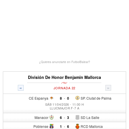
¿Quieres anunciarte en FutbolBalear?
División De Honor Benjamin Mallorca
«
»
JORNADA 22
CE Espanya
8
-
0
SP. Ciutat de Palma
SÁB 11/04/2026 - 11:00 H
LLUCMAJOR F-7 A
Manacor
6
-
3
SD La Salle
Poblense
1
-
6
RCD Mallorca