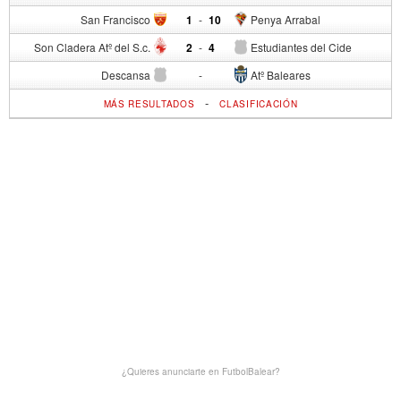
San Francisco
1
-
10
Penya Arrabal
Son Cladera Atº del S.c.
2
-
4
Estudiantes del Cide
Descansa
-
Atº Baleares
-
MÁS RESULTADOS
CLASIFICACIÓN
¿Quieres anunciarte en FutbolBalear?