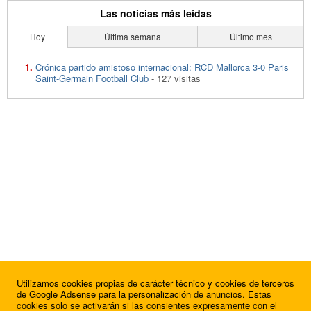
Las noticias más leídas
Hoy
Última semana
Último mes
Crónica partido amistoso internacional: RCD Mallorca 3-0 Paris
Saint-Germain Football Club
- 127 visitas
Utilizamos cookies propias de carácter técnico y cookies de terceros
de Google Adsense para la personalización de anuncios. Estas
cookies solo se activarán si las consientes expresamente con el