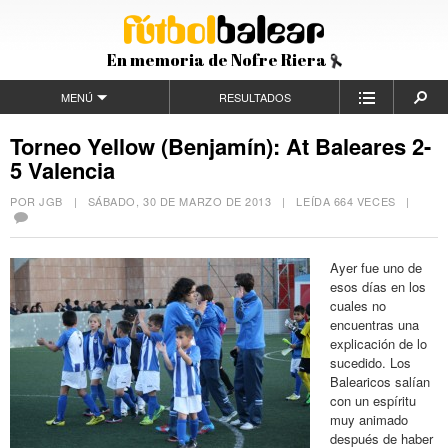
En memoria de Nofre Riera
MENÚ
RESULTADOS
Torneo Yellow (Benjamín): At Baleares 2-
5 Valencia
POR JGB |
SÁBADO, 30 DE MARZO DE 2013
| LEÍDA 664 VECES |
Ayer fue uno de
esos días en los
cuales no
encuentras una
explicación de lo
sucedido. Los
Balearicos salían
con un espíritu
muy animado
después de haber