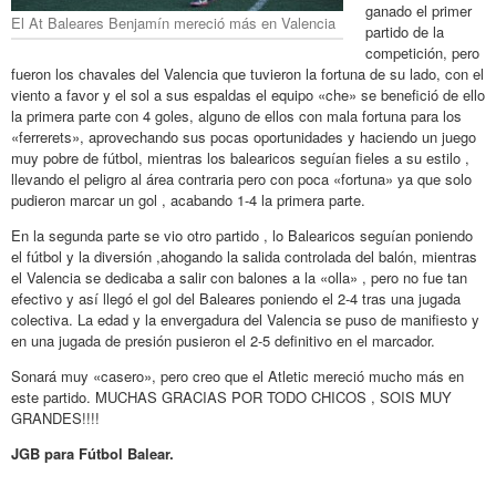
ganado el primer
El At Baleares Benjamín mereció más en Valencia
partido de la
competición, pero
fueron los chavales del Valencia que tuvieron la fortuna de su lado, con el
viento a favor y el sol a sus espaldas el equipo «che» se benefició de ello
la primera parte con 4 goles, alguno de ellos con mala fortuna para los
«ferrerets», aprovechando sus pocas oportunidades y haciendo un juego
muy pobre de fútbol, mientras los balearicos seguían fieles a su estilo ,
llevando el peligro al área contraria pero con poca «fortuna» ya que solo
pudieron marcar un gol , acabando 1-4 la primera parte.
En la segunda parte se vio otro partido , lo Balearicos seguían poniendo
el fútbol y la diversión ,ahogando la salida controlada del balón, mientras
el Valencia se dedicaba a salir con balones a la «olla» , pero no fue tan
efectivo y así llegó el gol del Baleares poniendo el 2-4 tras una jugada
colectiva. La edad y la envergadura del Valencia se puso de manifiesto y
en una jugada de presión pusieron el 2-5 definitivo en el marcador.
Sonará muy «casero», pero creo que el Atletic mereció mucho más en
este partido. MUCHAS GRACIAS POR TODO CHICOS , SOIS MUY
GRANDES!!!!
JGB para Fútbol Balear.