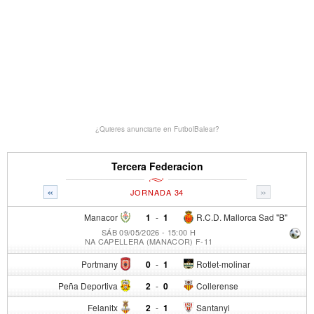
¿Quieres anunciarte en FutbolBalear?
Tercera Federacion
«
»
JORNADA 34
Manacor
1
-
1
R.C.D. Mallorca Sad "B"
SÁB 09/05/2026 - 15:00 H
NA CAPELLERA (MANACOR) F-11
Portmany
0
-
1
Rotlet-molinar
Peña Deportiva
2
-
0
Collerense
Felanitx
2
-
1
Santanyi