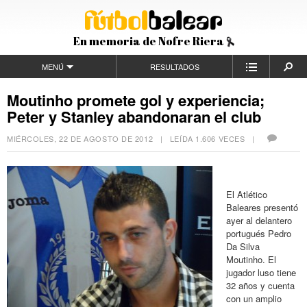
En memoria de Nofre Riera
MENÚ
RESULTADOS
Moutinho promete gol y experiencia;
Peter y Stanley abandonaran el club
MIÉRCOLES, 22 DE AGOSTO DE 2012
| LEÍDA 1.606 VECES |
El Atlético
Baleares presentó
ayer al delantero
portugués Pedro
Da Silva
Moutinho. El
jugador luso tiene
32 años y cuenta
con un amplio