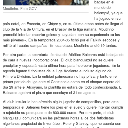
bagaje en el
mundo del
Moutinho. Foto GCV
balompié, ya que
ha jugado en su
país natal, en Escocia, en Chipre y, en su última etapa antes de llegar al
club de la Vía de Cintura, en el Brasov de la liga rumana. Moutinho
prometió intentar «aportar goles» y «ayudar» con su experiencia «a los
más jóvenes». En la temporada 2004-05 fichó por el Falkirk escocés y
militó allí cuatro campañas. En esa etapa, Moutinho anotó 19 tantos.
Por otra parte, la secretaría técnica del Atlético Baleares está trabajando
de cara a nuevas incorporaciones. El club blanquiazul no se quiere
precipitar y esperará hasta última hora para incorporar jugadores. En la
agenda figuran futbolistas de la Liga Adelante e incluso alguno de
Primera División. En la entidad palmesana no hay prisa, y tanto en el
primer partido de liga ante el Constancia como en el choque copero del
día 29 ante el Alcoyano, la plantilla no estará del todo confeccionada. El
Baleares agotará el plazo que concluye el 31 de agosto.
Al club insular le han ofrecido algún jugador de campanillas, pero esta
temporada el Baleares tiene los pies en el suelo y quiere intentar cumplir
a rajatabla su presupuesto de 800.000 euros. Por otra parte, el club
blanquiazul comunicará en las próximas horas a los dos futbolistas
nigerianos propiedad de Inverfútbol, Peter y Stanley, que no cuenta con