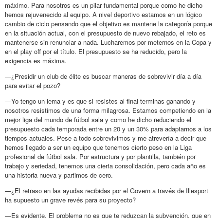
máximo. Para nosotros es un pilar fundamental porque como he dicho
hemos rejuvenecido al equipo. A nivel deportivo estamos en un lógico
cambio de ciclo pensando que el objetivo es mantene la categoría porque
en la situación actual, con el presupuesto de nuevo rebajado, el reto es
mantenerse sin renunciar a nada. Lucharemos por meternos en la Copa y
en el play off por el título. El presupuesto se ha reducido, pero la
exigencia es máxima.
—¿Presidir un club de élite es buscar maneras de sobrevivir día a día
para evitar el pozo?
—Yo tengo un lema y es que si resistes al final terminas ganando y
nosotros resistimos de una forma milagrosa. Estamos competiendo en la
mejor liga del mundo de fútbol sala y como he dicho reduciendo el
presupuesto cada temporada entre un 20 y un 30% para adaptarnos a los
tiempos actuales. Pese a todo sobrevivimos y me atrevería a decir que
hemos llegado a ser un equipo que tenemos cierto peso en la Liga
profesional de fútbol sala. Por estructura y por plantilla, también por
trabajo y seriedad, tenemos una cierta consolidación, pero cada año es
una historia nueva y partimos de cero.
—¿El retraso en las ayudas recibidas por el Govern a través de Illesport
ha supuesto un grave revés para su proyecto?
—Es evidente. El problema no es que te reduzcan la subvención, que en