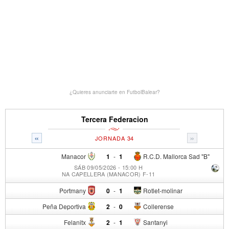
¿Quieres anunciarte en FutbolBalear?
Tercera Federacion
«
»
JORNADA 34
Manacor
1
-
1
R.C.D. Mallorca Sad "B"
SÁB 09/05/2026 - 15:00 H
NA CAPELLERA (MANACOR) F-11
Portmany
0
-
1
Rotlet-molinar
Peña Deportiva
2
-
0
Collerense
Felanitx
2
-
1
Santanyi