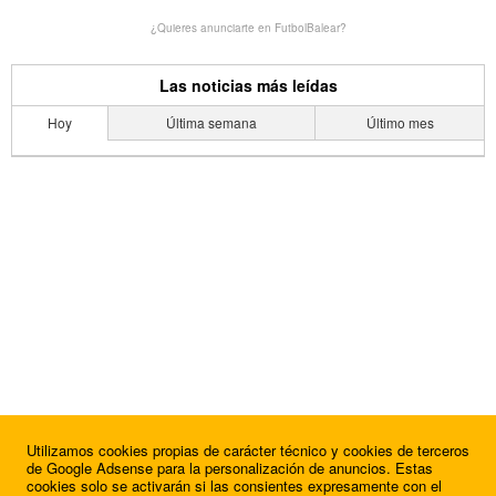
¿Quieres anunciarte en FutbolBalear?
Las noticias más leídas
Hoy
Última semana
Último mes
Utilizamos cookies propias de carácter técnico y cookies de terceros
de Google Adsense para la personalización de anuncios. Estas
cookies solo se activarán si las consientes expresamente con el