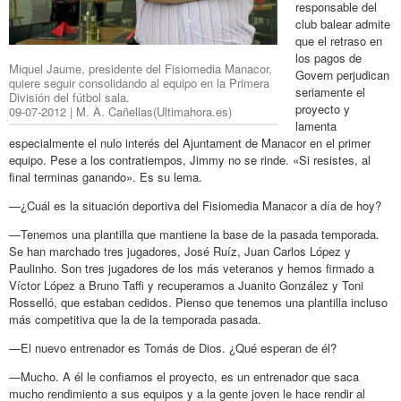
responsable del
club balear admite
que el retraso en
los pagos de
Miquel Jaume, presidente del Fisiomedia Manacor,
Govern perjudican
quiere seguir consolidando al equipo en la Primera
seriamente el
División del fútbol sala.
proyecto y
09-07-2012 | M. À. Cañellas(Ultimahora.es)
lamenta
especialmente el nulo interés del Ajuntament de Manacor en el primer
equipo. Pese a los contratiempos, Jimmy no se rinde. «Si resistes, al
final terminas ganando». Es su lema.
—¿Cuál es la situación deportiva del Fisiomedia Manacor a día de hoy?
—Tenemos una plantilla que mantiene la base de la pasada temporada.
Se han marchado tres jugadores, José Ruíz, Juan Carlos López y
Paulinho. Son tres jugadores de los más veteranos y hemos firmado a
Víctor López a Bruno Taffi y recuperamos a Juanito González y Toni
Rosselló, que estaban cedidos. Pienso que tenemos una plantilla incluso
más competitiva que la de la temporada pasada.
—El nuevo entrenador es Tomás de Dios. ¿Qué esperan de él?
—Mucho. A él le confiamos el proyecto, es un entrenador que saca
mucho rendimiento a sus equipos y a la gente joven le hace rendir al