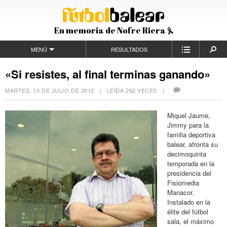
En memoria de Nofre Riera
MENÚ
RESULTADOS
«Si resistes, al final terminas ganando»
MARTES, 10 DE JULIO DE 2012
| LEÍDA 262 VECES |
Miquel Jaume,
Jimmy para la
familia deportiva
balear, afronta su
decimoquinta
temporada en la
presidencia del
Fisiomedia
Manacor.
Instalado en la
élite del fútbol
sala, el máximo