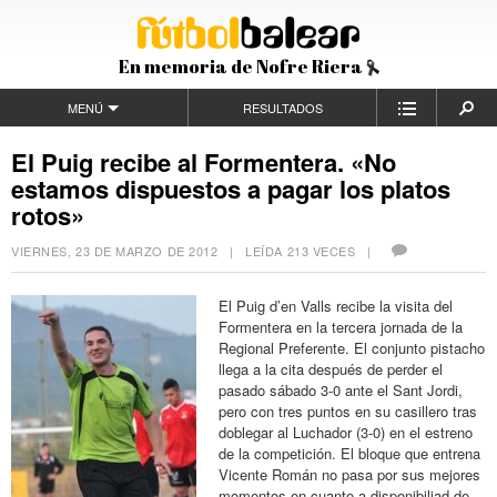
En memoria de Nofre Riera
MENÚ
RESULTADOS
El Puig recibe al Formentera. «No
estamos dispuestos a pagar los platos
rotos»
VIERNES, 23 DE MARZO DE 2012
| LEÍDA 213 VECES |
El Puig d’en Valls recibe la visita del
Formentera en la tercera jornada de la
Regional Preferente. El conjunto pistacho
llega a la cita después de perder el
pasado sábado 3-0 ante el Sant Jordi,
pero con tres puntos en su casillero tras
doblegar al Luchador (3-0) en el estreno
de la competición. El bloque que entrena
Vicente Román no pasa por sus mejores
momentos en cuanto a disponibiliad de