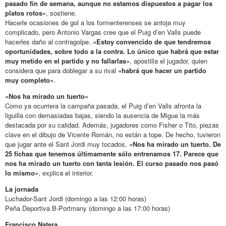
pasado fin de semana, aunque no estamos dispuestos a pagar los
platos rotos»
, sostiene.
Hacerle ocasiones de gol a los formenterenses se antoja muy
complicado, pero Antonio Vargas cree que el Puig d’en Valls puede
hacerles daño al contragolpe.
«Estoy convencido de que tendremos
oportunidades, sobre todo a la contra. Lo único que habrá que estar
muy metido en el partido y no fallarlas»
, apostilla el jugador, quien
considera que para doblegar a su rival
«habrá que hacer un partido
muy completo»
.
«Nos ha mirado un tuerto»
Como ya ocurriera la campaña pasada, el Puig d’en Valls afronta la
liguilla con demasiadas bajas, siendo la ausencia de Migue la más
destacada por su calidad. Además, jugadores como Fisher o Tito, piezas
clave en el dibujo de Vicente Román, no están a tope. De hecho, tuvieron
que jugar ante el Sant Jordi muy tocados.
«Nos ha mirado un tuerto. De
25 fichas que tenemos últimamente sólo entrenamos 17. Parece que
nos ha mirado un tuerto con tanta lesión. El curso pasado nos pasó
lo mismo»
, explica el interior.
La jornada
Luchador-Sant Jordi (domingo a las 12:00 horas)
Peña Deportiva B-Portmany (domingo a las 17:00 horas)
Francisco Natera