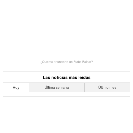
¿Quieres anunciarte en FutbolBalear?
Las noticias más leídas
Hoy
Última semana
Último mes