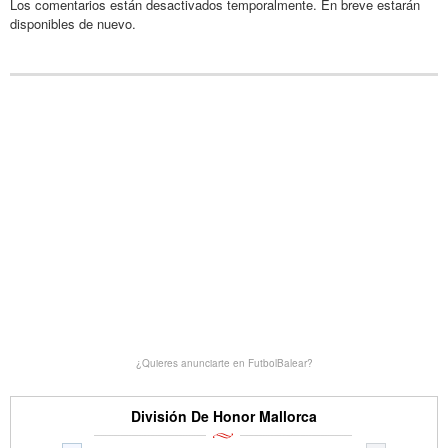
Los comentarios están desactivados temporalmente. En breve estarán
disponibles de nuevo.
¿Quieres anunciarte en FutbolBalear?
División De Honor Mallorca