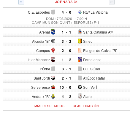
«
»
JORNADA 34
C.E. Esporles
4
-
0
Rtvº La Victoria
DOM 17/05/2026 - 17:00 H
CAMP MUN SON QUINT ( ESPORLES) F-11
Arenal
1
-
1
Santa Catalina Atº
Alcudia "B"
3
-
2
Sineu
Campos
2
-
0
Platges de Calvia "B"
Inter Manacor
1
-
2
Ferriolense
PÒrtol
3
-
1
C.F. SÓller
Sant Jordi
2
-
1
AtlÉtico Rafal
Serverense
10
-
0
Son VerÍ
Andratx "B"
4
-
2
Alaro
-
MÁS RESULTADOS
CLASIFICACIÓN