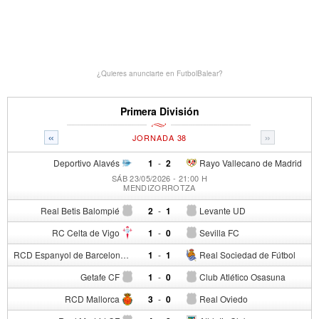
¿Quieres anunciarte en FutbolBalear?
Primera División
«
»
JORNADA 38
Deportivo Alavés
1
-
2
Rayo Vallecano de Madrid
SÁB 23/05/2026 - 21:00 H
MENDIZORROTZA
Real Betis Balompié
2
-
1
Levante UD
RC Celta de Vigo
1
-
0
Sevilla FC
RCD Espanyol de Barcelona
1
-
1
Real Sociedad de Fútbol
Getafe CF
1
-
0
Club Atlético Osasuna
RCD Mallorca
3
-
0
Real Oviedo