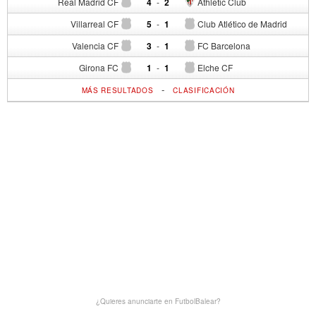
Real Madrid CF
4
-
2
Athletic Club
Villarreal CF
5
-
1
Club Atlético de Madrid
Valencia CF
3
-
1
FC Barcelona
Girona FC
1
-
1
Elche CF
-
MÁS RESULTADOS
CLASIFICACIÓN
¿Quieres anunciarte en FutbolBalear?