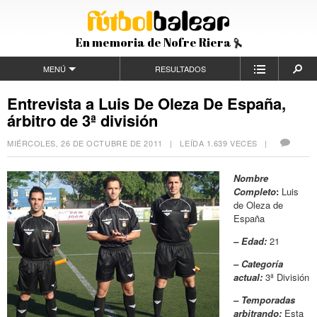
En memoria de Nofre Riera
MENÚ
RESULTADOS
Entrevista a Luis De Oleza De España,
árbitro de 3ª división
MIÉRCOLES, 26 DE OCTUBRE DE 2011
| LEÍDA 1.639 VECES |
Nombre
Completo
:
Luis
de Oleza de
España
– Edad:
21
– Categoría
actual:
3ª División
– Temporadas
arbitrando:
Esta