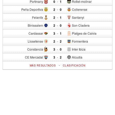
Portmany
0
-
1
Rotlet-molinar
Peña Deportiva
2
-
0
Collerense
Felanitx
2
-
1
Santanyi
Binissalem
2
-
0
Son Cladera
Cardassar
3
-
1
Platges de Calvia
Llosetense
2
-
2
Formentera
Constancia
3
-
0
Inter Ibiza
CE Mercadal
3
-
2
Alcudia
-
MÁS RESULTADOS
CLASIFICACIÓN