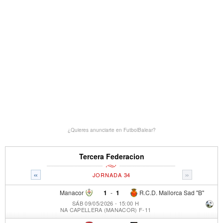
¿Quieres anunciarte en FutbolBalear?
Tercera Federacion
«
»
JORNADA 34
Manacor
1
-
1
R.C.D. Mallorca Sad "B"
SÁB 09/05/2026 - 15:00 H
NA CAPELLERA (MANACOR) F-11