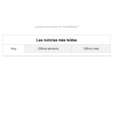
¿Quieres anunciarte en FutbolBalear?
Las noticias más leídas
Hoy
Última semana
Último mes