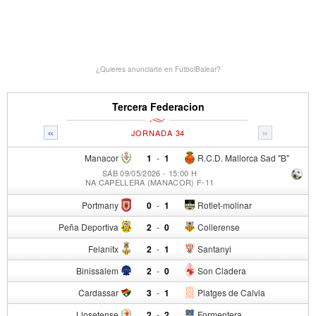
¿Quieres anunciarte en FutbolBalear?
Tercera Federacion
«
»
JORNADA 34
Manacor
1
-
1
R.C.D. Mallorca Sad "B"
SÁB 09/05/2026 - 15:00 H
NA CAPELLERA (MANACOR) F-11
Portmany
0
-
1
Rotlet-molinar
Peña Deportiva
2
-
0
Collerense
Felanitx
2
-
1
Santanyi
Binissalem
2
-
0
Son Cladera
Cardassar
3
-
1
Platges de Calvia
Llosetense
2
-
2
Formentera