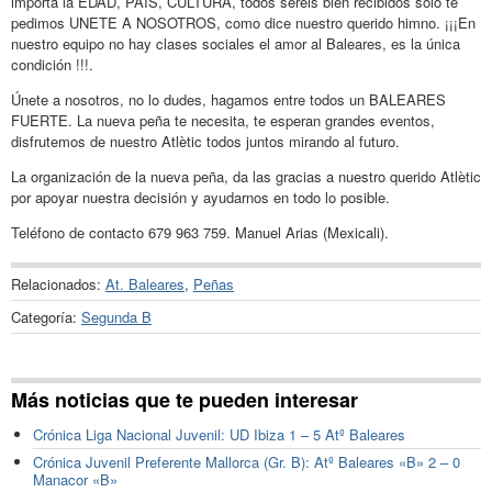
importa la EDAD, PAIS, CULTURA, todos seréis bien recibidos solo te
pedimos UNETE A NOSOTROS, como dice nuestro querido himno. ¡¡¡En
nuestro equipo no hay clases sociales el amor al Baleares, es la única
condición !!!.
Únete a nosotros, no lo dudes, hagamos entre todos un BALEARES
FUERTE. La nueva peña te necesita, te esperan grandes eventos,
disfrutemos de nuestro Atlètic todos juntos mirando al futuro.
La organización de la nueva peña, da las gracias a nuestro querido Atlètic
por apoyar nuestra decisión y ayudarnos en todo lo posible.
Teléfono de contacto 679 963 759. Manuel Arias (Mexicali).
Relacionados:
At. Baleares
,
Peñas
Categoría:
Segunda B
Más noticias que te pueden interesar
Crónica Liga Nacional Juvenil: UD Ibiza 1 – 5 Atº Baleares
Crónica Juvenil Preferente Mallorca (Gr. B): Atº Baleares «B» 2 – 0
Manacor «B»