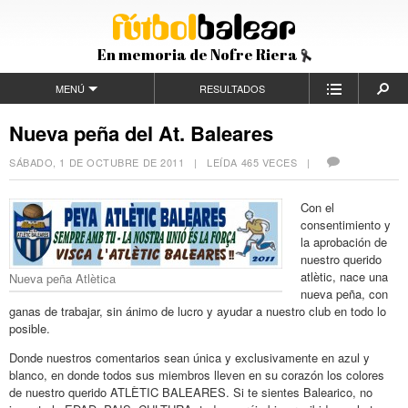
En memoria de Nofre Riera
MENÚ
RESULTADOS
Nueva peña del At. Baleares
SÁBADO, 1 DE OCTUBRE DE 2011
| LEÍDA 465 VECES |
Con el
consentimiento y
la aprobación de
nuestro querido
atlètic, nace una
Nueva peña Atlètica
nueva peña, con
ganas de trabajar, sin ánimo de lucro y ayudar a nuestro club en todo lo
posible.
Donde nuestros comentarios sean única y exclusivamente en azul y
blanco, en donde todos sus miembros lleven en su corazón los colores
de nuestro querido ATLÈTIC BALEARES. Si te sientes Balearico, no