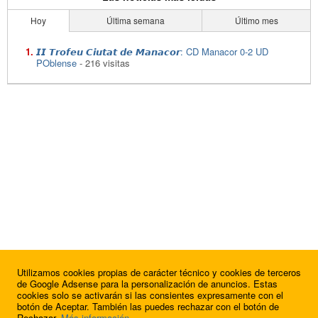
Hoy
Última semana
Último mes
𝙄𝙄 𝙏𝙧𝙤𝙛𝙚𝙪 𝘾𝙞𝙪𝙩𝙖𝙩 𝙙𝙚 𝙈𝙖𝙣𝙖𝙘𝙤𝙧: CD Manacor 0-2 UD
POblense
- 216 visitas
Utilizamos cookies propias de carácter técnico y cookies de terceros
de Google Adsense para la personalización de anuncios. Estas
cookies solo se activarán si las consientes expresamente con el
botón de Aceptar. También las puedes rechazar con el botón de
Rechazar.
Más información
.