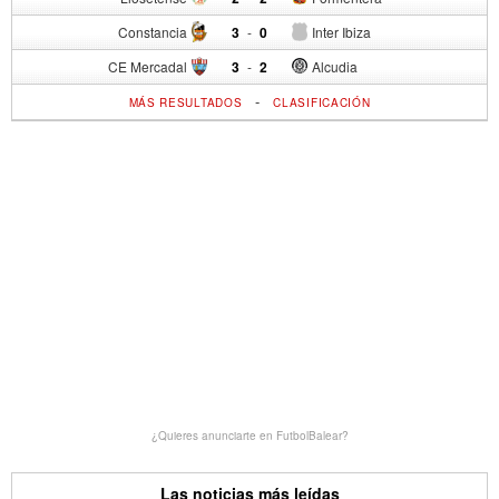
Constancia
3
-
0
Inter Ibiza
CE Mercadal
3
-
2
Alcudia
-
MÁS RESULTADOS
CLASIFICACIÓN
¿Quieres anunciarte en FutbolBalear?
Las noticias más leídas