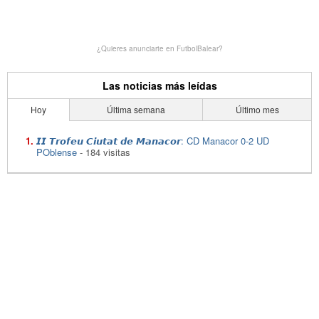
¿Quieres anunciarte en FutbolBalear?
Las noticias más leídas
Hoy
Última semana
Último mes
𝙄𝙄 𝙏𝙧𝙤𝙛𝙚𝙪 𝘾𝙞𝙪𝙩𝙖𝙩 𝙙𝙚 𝙈𝙖𝙣𝙖𝙘𝙤𝙧: CD Manacor 0-2 UD
POblense
- 184 visitas