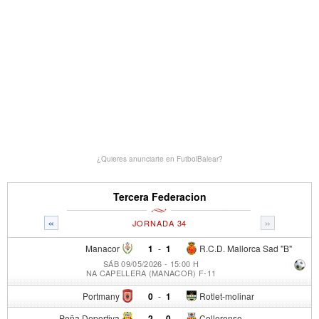
¿Quieres anunciarte en FutbolBalear?
Tercera Federacion
«
»
JORNADA 34
Manacor
1
-
1
R.C.D. Mallorca Sad "B"
SÁB 09/05/2026 - 15:00 H
NA CAPELLERA (MANACOR) F-11
Portmany
0
-
1
Rotlet-molinar
Peña Deportiva
2
-
0
Collerense