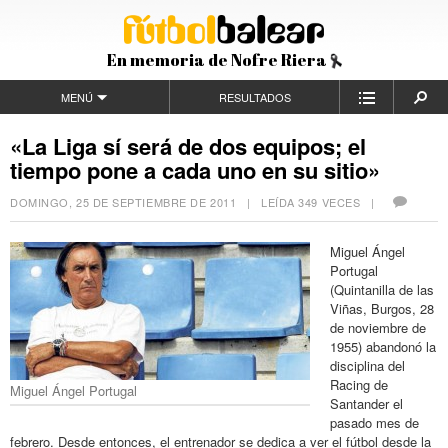
En memoria de Nofre Riera
MENÚ
RESULTADOS
«La Liga sí será de dos equipos; el
tiempo pone a cada uno en su sitio»
DOMINGO, 25 DE SEPTIEMBRE DE 2011
| LEÍDA 349 VECES |
Miguel Ángel
Portugal
(Quintanilla de las
Viñas, Burgos, 28
de noviembre de
1955) abandonó la
disciplina del
Racing de
Miguel Ángel Portugal
Santander el
pasado mes de
febrero. Desde entonces, el entrenador se dedica a ver el fútbol desde la