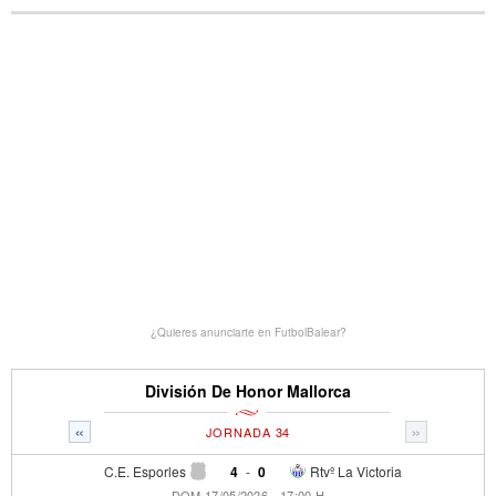
¿Quieres anunciarte en FutbolBalear?
División De Honor Mallorca
«
»
JORNADA 34
C.E. Esporles
4
-
0
Rtvº La Victoria
DOM 17/05/2026 - 17:00 H