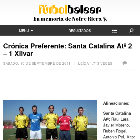
En memoria de Nofre Riera
MENÚ
RESULTADOS
Crónica Preferente: Santa Catalina Atº 2
– 1 Xilvar
SÁBADO, 10 DE SEPTIEMBRE DE 2011
| LEÍDA 1.713 VECES |
Alineaciones:
Santa Catalina
Atº:
Raul Lara,
Javier Moreno,
Ruben Rogel,
Antonio Pol, Aitor