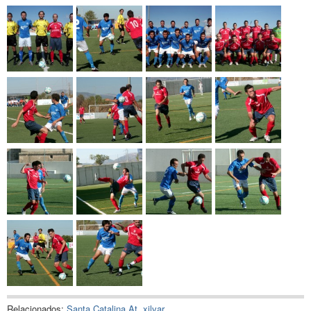
Relacionados:
Santa Catalina At
,
xilvar