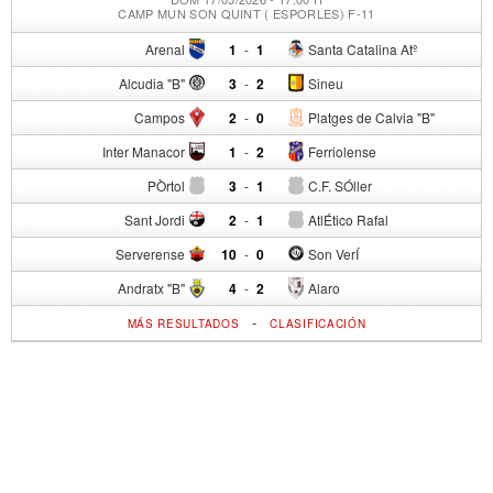
CAMP MUN SON QUINT ( ESPORLES) F-11
Arenal
1
-
1
Santa Catalina Atº
Alcudia "B"
3
-
2
Sineu
Campos
2
-
0
Platges de Calvia "B"
Inter Manacor
1
-
2
Ferriolense
PÒrtol
3
-
1
C.F. SÓller
Sant Jordi
2
-
1
AtlÉtico Rafal
Serverense
10
-
0
Son VerÍ
Andratx "B"
4
-
2
Alaro
-
MÁS RESULTADOS
CLASIFICACIÓN