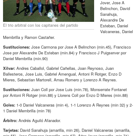
Jover, Jose A
Belinchon, David
Sanahuja,
Alexandre De
El trio arbitral con los capitanes del partido
Esteban, Daniel
Valcaneras, Daniel
Membrilla y Ramon Castañer.
Sustituciones:
Jose Carmona por Jose A Belinchon (min.45), Francisco
Jose por Alexandre De Esteban (min.84) y Francisco J Puigserver por
Daniel Membrilla (min.90)
Xilvar:
Andres Caballol, Gabriel Cañellas, Joan Reynoso, Juan
Ballesteros, Jose Luis, Gabriel Amengual, Antoni R Rotger, Enzo D
Mieres, Sebastian Martorell, Arnau Romero y Lorenzo A Reynes.
Sustituciones:
Juan Coll por Jose Luis (min.78), Monserrate Fontanet
por Antoni R Rotger (min.88) y Llorens Coll por Enzo D Mieres (min.88)
Goles:
1-0 Daniel Valcaneras (min 4), 1-1 Lorenzo A Reynes (min 32) y 2-
1 Daniel Membrilla (min 78)
Árbitro:
Andrés Aguiló Afanador.
Tarjetas:
David Sanahuja (amarilla, min 26), Daniel Valcaneras (amarilla,
min 55), Jose Carmona (amarilla, min 67), Aitor Jover (amarilla, min 71),