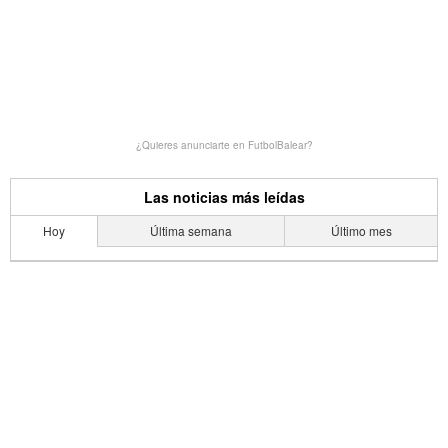
¿Quieres anunciarte en FutbolBalear?
Las noticias más leídas
Hoy
Última semana
Último mes