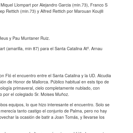
, Miquel Llompart por Alejandro Garcia (min.73), Franco S
p Rettich (min.73) y Alfred Rettich por Marouan Koujili
Reus y Pau Muntaner Ruiz.
rt (amarilla, min 87) para el Santa Catalina Atº. Arnau
n Fló el encuentro entre el Santa Catalina y la UD. Alcudia
ión de Honor de Mallorca. Público habitual en ests tipo de
tología primaveral, cielo completamente nublado, con
ido por el colegiado Sr. Moises Muñoz.
bos equipos, lo que hizo interesante el encuentro. Solo se
e merecía tanto castigo el conjunto de Palma, pero no hay
ovechar la ocasión de batir a Joan Tomás, y llevarse los