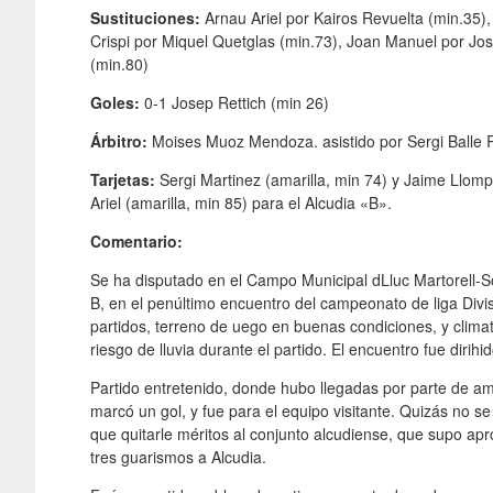
Sustituciones:
Arnau Ariel por Kairos Revuelta (min.35)
Crispi por Miquel Quetglas (min.73), Joan Manuel por Jose
(min.80)
Goles:
0-1 Josep Rettich (min 26)
Árbitro:
Moises Muoz Mendoza. asistido por Sergi Balle 
Tarjetas:
Sergi Martinez (amarilla, min 74) y Jaime Llompa
Ariel (amarilla, min 85) para el Alcudia «B».
Comentario:
Se ha disputado en el Campo Municipal dLluc Martorell-So
B, en el penúltimo encuentro del campeonato de liga Divis
partidos, terreno de uego en buenas condiciones, y clima
riesgo de lluvia durante el partido. El encuentro fue dirih
Partido entretenido, donde hubo llegadas por parte de am
marcó un gol, y fue para el equipo visitante. Quizás no s
que quitarle méritos al conjunto alcudiense, que supo apr
tres guarismos a Alcudia.