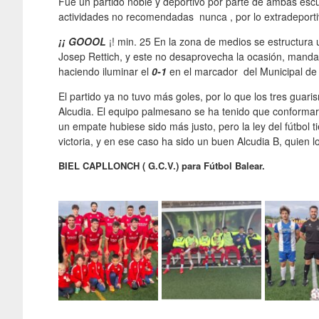
Fué un partido noble y deportivo por parte de ambas escu
actividades no recomendadas nunca , por lo extradeport
¡¡ GOOOL
¡! min. 25 En la zona de medios se estructura 
Josep Rettich, y este no desaprovecha la ocasión, manda
haciendo iluminar el
0-1
en el marcador del Municipal de
El partido ya no tuvo más goles, por lo que los tres guari
Alcudia. El equipo palmesano se ha tenido que conforma
un empate hubiese sido más justo, pero la ley del fútbol
victoria, y en ese caso ha sido un buen Alcudia B, quien 
BIEL CAPLLONCH ( G.C.V.) para Fútbol Balear.