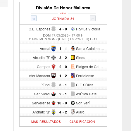
División De Honor Mallorca
«
»
JORNADA 34
C.E. Esporles
4
-
0
Rtvº La Victoria
DOM 17/05/2026 - 17:00 H
CAMP MUN SON QUINT ( ESPORLES) F-11
Arenal
1
-
1
Santa Catalina Atº
Alcudia "B"
3
-
2
Sineu
Campos
2
-
0
Platges de Calvia "B"
Inter Manacor
1
-
2
Ferriolense
PÒrtol
3
-
1
C.F. SÓller
Sant Jordi
2
-
1
AtlÉtico Rafal
Serverense
10
-
0
Son VerÍ
Andratx "B"
4
-
2
Alaro
-
MÁS RESULTADOS
CLASIFICACIÓN