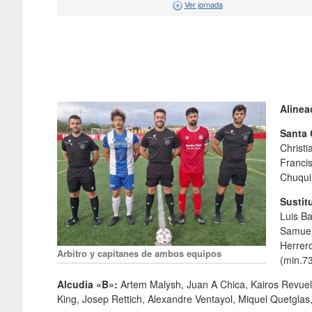
Ver jornada
Alinea
Santa 
Christi
Francis
Chuqui
Sustit
Luis Ba
Samuel
Herrer
Arbitro y capitanes de ambos equipos
(min.7
Alcudia «B»:
Artem Malysh, Juan A Chica, Kairos Revuel
King, Josep Rettich, Alexandre Ventayol, Miquel Quetglas,