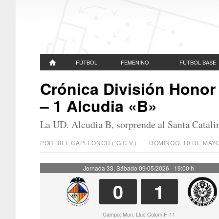
FÚTBOL
FEMENINO
FÚTBOL BASE
Crónica División Honor 
– 1 Alcudia «B»
La UD. Alcudia B, sorprende al Santa Catalin
POR BIEL CAPLLONCH ( G.C.V.) |
DOMINGO, 10 DE MAYO
Jornada 33, Sábado 09/05/2026 - 19:00 h
0
1
Campo: Mun. Lluc Colom F-11