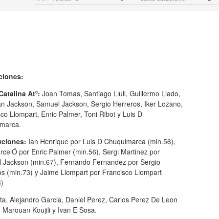
ciones:
Catalina Atº:
Joan Tomas, Santiago Llull, Guillermo Llado,
an Jackson, Samuel Jackson, Sergio Herreros, Iker Lozano,
co Llompart, Enric Palmer, Toni Ribot y Luis D
marca.
uciones:
Ian Henrique por Luis D Chuquimarca (min.56),
rcelÓ por Enric Palmer (min.56), Sergi Martinez por
 Jackson (min.67), Fernando Fernandez por Sergio
os (min.73) y Jaime Llompart por Francisco Llompart
3)
ta, Alejandro Garcia, Daniel Perez, Carlos Perez De Leon
 Marouan Koujili y Ivan E Sosa.