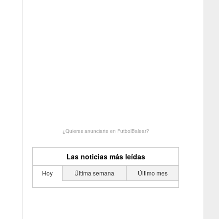
¿Quieres anunciarte en FutbolBalear?
Las noticias más leídas
Hoy
Última semana
Último mes