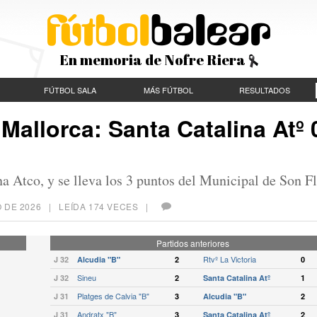
En memoria de Nofre Riera
FÚTBOL SALA
MÁS FÚTBOL
RESULTADOS
Mallorca: Santa Catalina Atº 
a Atco, y se lleva los 3 puntos del Municipal de Son Fl
 DE 2026
| LEÍDA 174 VECES |
Partidos anteriores
Rtvº La Victoria
J 32
Alcudia "B"
2
0
Sineu
J 32
2
Santa Catalina Atº
1
Platges de Calvia "B"
J 31
3
Alcudia "B"
2
Andratx "B"
J 31
3
Santa Catalina Atº
2