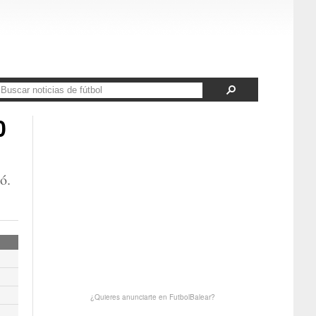
0
ó.
¿Quieres anunciarte en FutbolBalear?