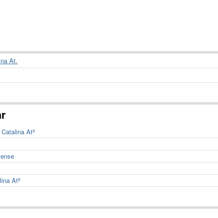
ina At.
ar
 Catalina Atº
lense
lina Atº