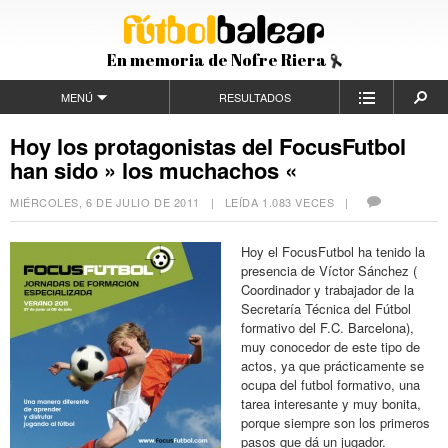
En memoria de Nofre Riera
MENÚ
RESULTADOS
Hoy los protagonistas del FocusFutbol
han sido » los muchachos «
MIÉRCOLES, 6 DE JULIO DE 2011
| LEÍDA 1.083 VECES |
Hoy el FocusFutbol ha tenido la
presencia de Víctor Sánchez (
Coordinador y trabajador de la
Secretaría Técnica del Fútbol
formativo del F.C. Barcelona),
muy conocedor de este tipo de
actos, ya que prácticamente se
ocupa del futbol formativo, una
tarea interesante y muy bonita,
porque siempre son los primeros
pasos que dá un jugador.