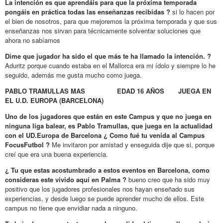
La intención es que aprendáis para que la próxima temporada
pongáis en práctica todas las enseñanzas recibidas ?
si lo hacen por
el bien de nosotros, para que mejoremos la próxima temporada y que sus
enseñanzas nos sirvan para técnicamente solventar soluciones que
ahora no sabíamos
Dime que jugador ha sido el que más te ha llamado la intención. ?
Aduritz porque cuando estaba en el Mallorca era mi ídolo y siempre lo he
seguido, además me gusta mucho como juega.
PABLO TRAMULLAS MAS EDAD 16 AÑOS JUEGA EN
EL U.D. EUROPA (BARCELONA)
Uno de los jugadores que están en este Campus y que no juega en
ninguna liga balear, es Pablo Tramullas, que juega
en la actualidad
con el UD.Europa de Barcelona ¿ Como fué tu venida al Campus
FocusFutbol ?
Me invitaron por amistad y enseguida dije que si, porque
creí que era una buena experiencia.
¿ Tu que estas acostumbrado a estos eventos en Barcelona, como
consideras este vivido aquí en Palma ?
bueno creo que ha sido muy
positivo que los jugadores profesionales nos hayan enseñado sus
experiencias, y desde luego se puede aprender mucho de ellos. Este
campus no tiene que envidiar nada a ninguno.