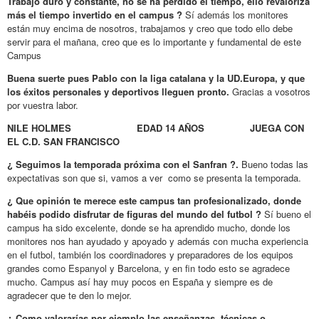
Trabajo duro y constante, no se ha perdido el tiempo, ello revaloriza
más el tiempo invertido en el campus ?
Sí además los monitores
están muy encima de nosotros, trabajamos y creo que todo ello debe
servir para el mañana, creo que es lo importante y fundamental de este
Campus
Buena suerte pues Pablo con la liga catalana y la UD.Europa, y que
los éxitos personales y deportivos lleguen pronto.
Gracias a vosotros
por vuestra labor.
NILE HOLMES EDAD 14 AÑOS JUEGA CON
EL C.D. SAN FRANCISCO
¿ Seguimos la temporada próxima con el Sanfran ?.
Bueno todas las
expectativas son que si, vamos a ver como se presenta la temporada.
¿ Que opinión te merece este campus tan profesionalizado, donde
habéis podido disfrutar de figuras del mundo del futbol ?
Sí bueno el
campus ha sido excelente, donde se ha aprendido mucho, donde los
monitores nos han ayudado y apoyado y además con mucha experiencia
en el futbol, también los coordinadores y preparadores de los equipos
grandes como Espanyol y Barcelona, y en fin todo esto se agradece
mucho. Campus así hay muy pocos en España y siempre es de
agradecer que te den lo mejor.
¿ Como valorarías por ejemplo las enseñanzas, técnicas o