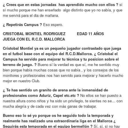
¿ Crees que en estas jornadas has aprendido mucho con ellos ?
si
si mucho porque me han enseñado algo distinto que yo no sabía, y que
me servirá para el dia de mañana.
¿ Repetirás Campus ?
Eso espero.
CRISTOBAL MONTIEL RODRIGUEZ EDAD 11 AÑOS
JUEGA CON EL R.C.D. MALLORCA
Cristobal Montiel ya es un pequeño jugador contrastado que juega
en el futbol base con el equipo del R.C.D.Mallorca. ¿ Cristobal el
Campus ha servido para mejorar tu técnica y tu posicion sobre el
terreno de juego. ?
Bueno sí la verdad es que sí, me he sentido muy
bien porque había muchas cosas que no sabía , y los consejos de los
monitores y profesionales nos han servido para mejorar y hacerlo mucho
mejor en nuestro Club.
¿ Te has sentido un granito de arena ante la inmensidad de
profesionales como Aduriz, Capel etc.etc ?
No ellos se han puesto a
nuestra altura como niños y ha sido un privilegio, te sientes no se… con
mucha alegría y de cada vez con más ganas de trabajar.
Bueno eso lo sé yo porque os he seguido todo la temporada y
realmente has realizado una extraordinaria liga en el Mallorca ¿
Seguirás esta temporada en el equipo bermellón ?
Sí, si, si no hay