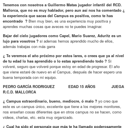
Tenemos con nosotros a Guillermo Matas jugador infantil del RCD.
Mallorca, que no es muy hablador, pero aun así nos ha comentado ¿
la experiencia que sacas del Campus es positiva, como te has
encontrado ?
Bien muy bien, es una experiencia muy positiva y
aprendes muchas cosas que aveces no te puedes imaginar.
Bajar del cielo jugadores como Capel, Mario Suarez, Aduritz es un
lujo para vosotros ?
si ademas hemos aprendido mucho de ellos,
además trabajas con más garra
¿ Te veremos el año próximo por estos lares, o crees que ya al nivel
de tu edad lo has aprendido o lo estas aprendiendo todo ?
Si
volveré, seguro que volveré porque estoy en edad de progresar. El año
que viene estaré de nuevo en el Campus, después de hacer espero una
buena temporada con mi equipo.
PEDRO GARCÍA RODRIGUEZ EDAD 15 AÑOS JUEGA
R.C.D. MALLORCA
¿ Campus extraordinario, bueno, mediocre, ó malo ?
yo creo que
este es un campus único, excelente que tiene a los mejores monitores,
nos enseñan cosas diferentes que en otros campus no se hacen, como
videos, charlas, etc. esta muy organizado.
¿ Cual ha sido el personaje que más te ha llamado poderosamente