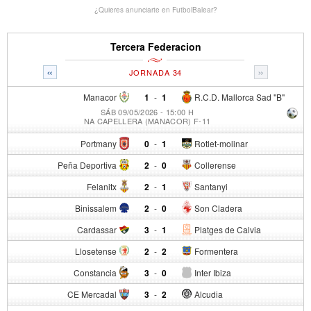
¿Quieres anunciarte en FutbolBalear?
Tercera Federacion
«
»
JORNADA 34
Manacor
1
-
1
R.C.D. Mallorca Sad "B"
SÁB 09/05/2026 - 15:00 H
NA CAPELLERA (MANACOR) F-11
Portmany
0
-
1
Rotlet-molinar
Peña Deportiva
2
-
0
Collerense
Felanitx
2
-
1
Santanyi
Binissalem
2
-
0
Son Cladera
Cardassar
3
-
1
Platges de Calvia
Llosetense
2
-
2
Formentera
Constancia
3
-
0
Inter Ibiza
CE Mercadal
3
-
2
Alcudia