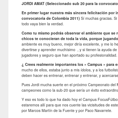
JORDI AMAT
(Seleccionado sub 20 para la convocator
En primer lugar nuestra más sincera felicitación por
convocatoria de Colombia 2011)
Sí muchas gracias. Si
todo vaya bien la verdad.
Como tu mismo podrás observar el ambiente que se r
chicos te conocieran de toda la vida, porque jugando
ambiente es muy bueno, mejor diría excelente, y me lo h
divertirse y aprender muchísimo , y si tienen la ayuda d
jugadores y seguro que han aportado su profesionalidad.
¿ Crees realmente importantes los » Campus
» para e
mucho de ellos, estaba junto a mis ídolos, y a los futboli
deben hacer es entrenar, entrenar y entrenar, y acercar
Pues Jordi mucha suerte en el próximo Campeonato del M
campeones como la sub-20 que sería un éxito extraordinar
Y eso es todo lo que ha dado hoy el Campus FocusFútbo
estaremos allí para que nos cuente las vicisitudes de es
por Marcos Martín de la Fuente y por Paco Navarrete.