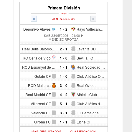
Primera División
«
»
JORNADA 38
Deportivo Alavés
1
-
2
Rayo Vallecano de Madrid
SÁB 23/05/2026 - 21:00 H
MENDIZORROTZA
Real Betis Balompié
2
-
1
Levante UD
RC Celta de Vigo
1
-
0
Sevilla FC
RCD Espanyol de Barcelona
1
-
1
Real Sociedad de Fútbol
Getafe CF
1
-
0
Club Atlético Osasuna
RCD Mallorca
3
-
0
Real Oviedo
Real Madrid CF
4
-
2
Athletic Club
Villarreal CF
5
-
1
Club Atlético de Madrid
Valencia CF
3
-
1
FC Barcelona
Girona FC
1
-
1
Elche CF
-
MÁS RESULTADOS
CLASIFICACIÓN