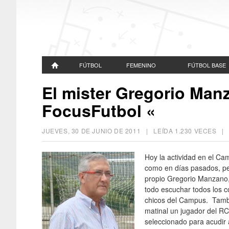
FÚTBOL
FEMENINO
FÚTBOL BASE
El mister Gregorio Man
FocusFutbol «
JUEVES, 30 DE JUNIO DE 2011
| LEÍDA 1.230 VECES 
Hoy la actividad en el Ca
como en días pasados, per
propio Gregorio Manzano, 
todo escuchar todos los co
chicos del Campus. Tambi
matinal un jugador del RC
seleccionado para acudir