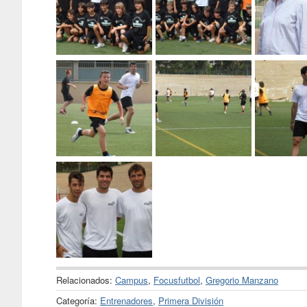
Relacionados:
Campus
,
Focusfutbol
,
Gregorio Manzano
Categoría:
Entrenadores
,
Primera División