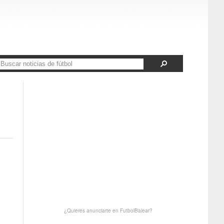
¿Quieres anunciarte en FutbolBalear?