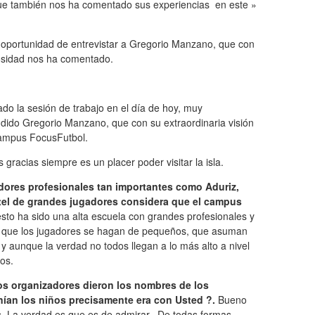
que también nos ha comentado sus experiencias en este »
 oportunidad de entrevistar a Gregorio Manzano, que con
rosidad nos ha comentado.
o la sesión de trabajo en el día de hoy, muy
ido Gregorio Manzano, que con su extraordinaria visión
Campus FocusFutbol.
gracias siempre es un placer poder visitar la isla.
ores profesionales tan importantes como Aduriz,
ntel de grandes jugadores considera que el campus
to ha sido una alta escuela con grandes profesionales y
 a que los jugadores se hagan de pequeños, que asuman
y aunque la verdad no todos llegan a lo más alto a nivel
llos.
s organizadores dieron los nombres de los
nían los niños precisamente era con Usted ?.
Bueno
. La verdad es que es de admirar. De todas formas