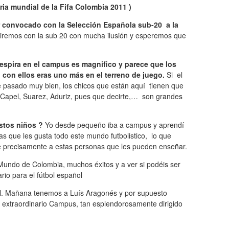
ia mundial de la Fifa Colombia 2011 )
 ir convocado con la Selección Española sub-20 a la
 iremos con la sub 20 con mucha ilusión y esperemos que
espira en el campus es magnifico y parece que los
 con ellos eras uno más en el terreno de juego.
Si el
e pasado muy bien, los chicos que están aquí tienen que
e Capel, Suarez, Aduriz, pues que decirte,… son grandes
stos niños ?
Yo desde pequeño iba a campus y aprendí
stas que les gusta todo este mundo futbolistico, lo que
se precisamente a estas personas que les pueden enseñar.
undo de Colombia, muchos éxitos y a ver si podéis ser
io para el fútbol español
l. Mañana tenemos a Luís Aragonés y por supuesto
te extraordinario Campus, tan esplendorosamente dirigido