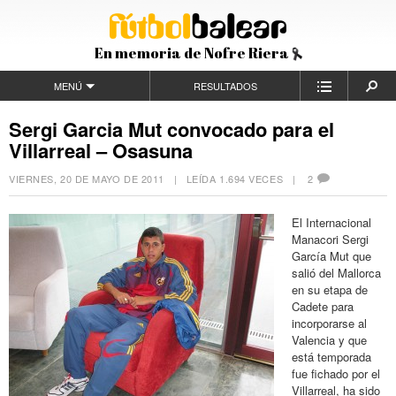
En memoria de Nofre Riera
MENÚ
RESULTADOS
Sergi Garcia Mut convocado para el
Villarreal – Osasuna
VIERNES, 20 DE MAYO DE 2011
| LEÍDA 1.694 VECES |
2
El Internacional
Manacori Sergi
García Mut que
salió del Mallorca
en su etapa de
Cadete para
incorporarse al
Valencia y que
está temporada
fue fichado por el
Villarreal, ha sido