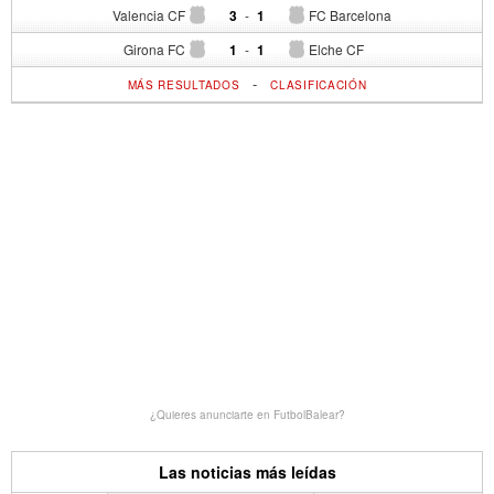
Valencia CF
3
-
1
FC Barcelona
Girona FC
1
-
1
Elche CF
-
MÁS RESULTADOS
CLASIFICACIÓN
¿Quieres anunciarte en FutbolBalear?
Las noticias más leídas