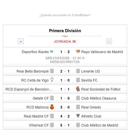
¿Quieres anunciarte en FutbolBalear?
Primera División
«
»
JORNADA 38
Deportivo Alavés
1
-
2
Rayo Vallecano de Madrid
SÁB 23/05/2026 - 21:00 H
MENDIZORROTZA
Real Betis Balompié
2
-
1
Levante UD
RC Celta de Vigo
1
-
0
Sevilla FC
RCD Espanyol de Barcelona
1
-
1
Real Sociedad de Fútbol
Getafe CF
1
-
0
Club Atlético Osasuna
RCD Mallorca
3
-
0
Real Oviedo
Real Madrid CF
4
-
2
Athletic Club
Villarreal CF
5
-
1
Club Atlético de Madrid