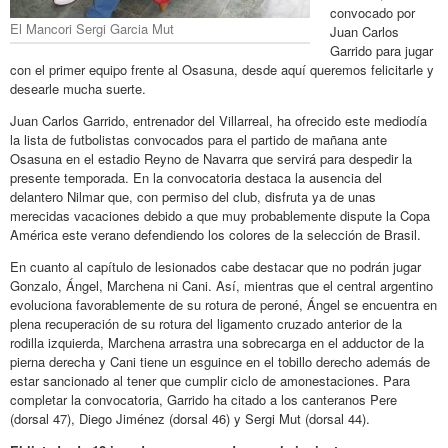
convocado por
El Mancori Sergi Garcia Mut
Juan Carlos
Garrido para jugar
con el primer equipo frente al Osasuna, desde aquí queremos felicitarle y
desearle mucha suerte.
Juan Carlos Garrido, entrenador del Villarreal, ha ofrecido este mediodía
la lista de futbolistas convocados para el partido de mañana ante
Osasuna en el estadio Reyno de Navarra que servirá para despedir la
presente temporada. En la convocatoria destaca la ausencia del
delantero Nilmar que, con permiso del club, disfruta ya de unas
merecidas vacaciones debido a que muy probablemente dispute la Copa
América este verano defendiendo los colores de la selección de Brasil.
En cuanto al capítulo de lesionados cabe destacar que no podrán jugar
Gonzalo, Ángel, Marchena ni Cani. Así, mientras que el central argentino
evoluciona favorablemente de su rotura de peroné, Ángel se encuentra en
plena recuperación de su rotura del ligamento cruzado anterior de la
rodilla izquierda, Marchena arrastra una sobrecarga en el adductor de la
pierna derecha y Cani tiene un esguince en el tobillo derecho además de
estar sancionado al tener que cumplir ciclo de amonestaciones. Para
completar la convocatoria, Garrido ha citado a los canteranos Pere
(dorsal 47), Diego Jiménez (dorsal 46) y Sergi Mut (dorsal 44).