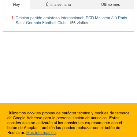
Hoy
Última semana
Último mes
Crónica partido amistoso internacional: RCD Mallorca 3-0 Paris
Saint-Germain Football Club
- 156 visitas
Utilizamos cookies propias de carácter técnico y cookies de terceros
de Google Adsense para la personalización de anuncios. Estas
cookies solo se activarán si las consientes expresamente con el
botón de Aceptar. También las puedes rechazar con el botón de
Rechazar.
Más información
.