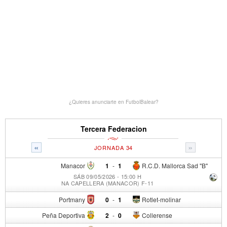
¿Quieres anunciarte en FutbolBalear?
Tercera Federacion
«
»
JORNADA 34
Manacor
1
-
1
R.C.D. Mallorca Sad "B"
SÁB 09/05/2026 - 15:00 H
NA CAPELLERA (MANACOR) F-11
Portmany
0
-
1
Rotlet-molinar
Peña Deportiva
2
-
0
Collerense