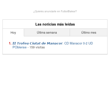
¿Quieres anunciarte en FutbolBalear?
Las noticias más leídas
Hoy
Última semana
Último mes
𝙄𝙄 𝙏𝙧𝙤𝙛𝙚𝙪 𝘾𝙞𝙪𝙩𝙖𝙩 𝙙𝙚 𝙈𝙖𝙣𝙖𝙘𝙤𝙧: CD Manacor 0-2 UD
POblense
- 159 visitas