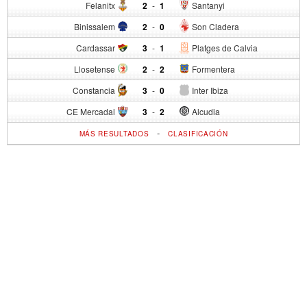
Felanitx
2
-
1
Santanyi
Binissalem
2
-
0
Son Cladera
Cardassar
3
-
1
Platges de Calvia
Llosetense
2
-
2
Formentera
Constancia
3
-
0
Inter Ibiza
CE Mercadal
3
-
2
Alcudia
-
MÁS RESULTADOS
CLASIFICACIÓN