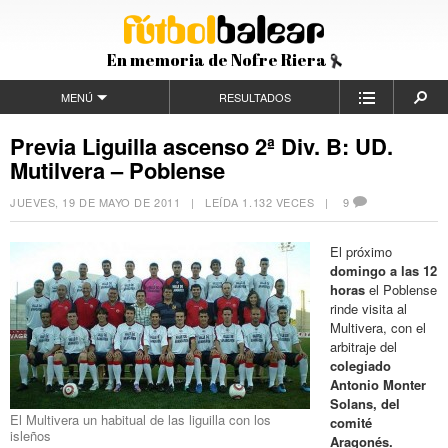
En memoria de Nofre Riera
MENÚ
RESULTADOS
Previa Liguilla ascenso 2ª Div. B: UD.
Mutilvera – Poblense
JUEVES, 19 DE MAYO DE 2011
| LEÍDA 1.132 VECES |
9
El próximo
domingo a las 12
horas
el Poblense
rinde visita al
Multivera, con el
arbitraje del
colegiado
Antonio Monter
Solans, del
El Multivera un habitual de las liguilla con los
comité
isleños
Aragonés.