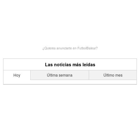
¿Quieres anunciarte en FutbolBalear?
Las noticias más leídas
Hoy
Última semana
Último mes