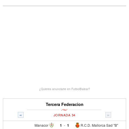
¿Quieres anunciarte en FutbolBalear?
Tercera Federacion
«
»
JORNADA 34
Manacor
1
-
1
R.C.D. Mallorca Sad "B"