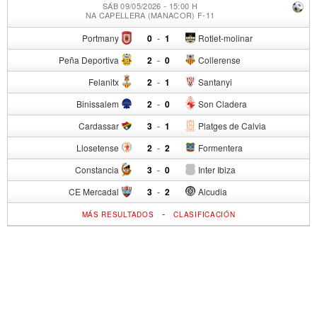
SÁB 09/05/2026 - 15:00 H
NA CAPELLERA (MANACOR) F-11
Portmany
0
-
1
Rotlet-molinar
Peña Deportiva
2
-
0
Collerense
Felanitx
2
-
1
Santanyi
Binissalem
2
-
0
Son Cladera
Cardassar
3
-
1
Platges de Calvia
Llosetense
2
-
2
Formentera
Constancia
3
-
0
Inter Ibiza
CE Mercadal
3
-
2
Alcudia
-
MÁS RESULTADOS
CLASIFICACIÓN