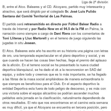
Liga de 2ª división
B, entre el Atco. Baleares y el CD. Alcoyano, partido muy interesante y
atractivo, que será dirigido por el colegiado
Sr. José Luís Pulido
Santana del Comité Territorial de Las Palmas.
El partido será
retransmitido en directo por Fútbol Balear Radio
a
través de Internet y
por Radio Now en el 94.5 de la FM
en Palma, la
narración como siempre a cargo de
Dani Riera
con los comentarios de
Toni Lliteras y Lluc Martorell
y en el terreno de juego siguiendo las
jugadas in situ
Josean.
El Atco. Baleares este año ha escrito en su historia una página con letras
de oro, una temporada espectacular en el plano deportivo y social, y es
que cuando se hacen las cosas bien hechas, llega el premio del aplauso
de la afición. En el terreno social se ha presentado la nueva ciudad
deportiva blanquiazul, se ha dado el ok a la reconversion en SAD del
equipo, y sobre todo y creemos que es lo más importante, se ha llegado
a las fibras de la masa social ampliándose de manera extraordinaria lo
que siempre es beneficioso para el Club. En el aspecto deportivo la
entidad Deportiva esta fuera de todo peligro de descenso, y es más con
una victoria sobre el equipo alicantino se podrían ascender muchos
peldaños esta jornada en la clasificación, naturalmente dependiendo de
otros resultados. El reto que nos encontramos en el camino esta semana
es muy dificil, ya que el Alcoyano se encuentra en tercera posición, pero