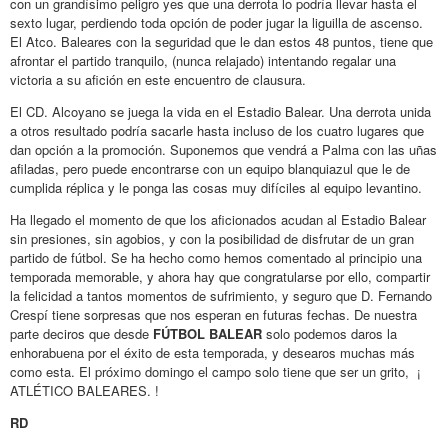
con un grandísimo peligro yes que una derrota lo podría llevar hasta el
sexto lugar, perdiendo toda opción de poder jugar la liguilla de ascenso.
El Atco. Baleares con la seguridad que le dan estos 48 puntos, tiene que
afrontar el partido tranquilo, (nunca relajado) intentando regalar una
victoria a su afición en este encuentro de clausura.
El CD. Alcoyano se juega la vida en el Estadio Balear. Una derrota unida
a otros resultado podría sacarle hasta incluso de los cuatro lugares que
dan opción a la promoción. Suponemos que vendrá a Palma con las uñas
afiladas, pero puede encontrarse con un equipo blanquiazul que le de
cumplida réplica y le ponga las cosas muy difíciles al equipo levantino.
Ha llegado el momento de que los aficionados acudan al Estadio Balear
sin presiones, sin agobios, y con la posibilidad de disfrutar de un gran
partido de fútbol. Se ha hecho como hemos comentado al principio una
temporada memorable, y ahora hay que congratularse por ello, compartir
la felicidad a tantos momentos de sufrimiento, y seguro que D. Fernando
Crespí tiene sorpresas que nos esperan en futuras fechas. De nuestra
parte deciros que desde
FÚTBOL BALEAR
solo podemos daros la
enhorabuena por el éxito de esta temporada, y desearos muchas más
como esta. El próximo domingo el campo solo tiene que ser un grito, ¡
ATLÉTICO BALEARES. !
RD