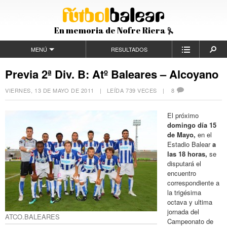
En memoria de Nofre Riera
MENÚ
RESULTADOS
Previa 2ª Div. B: Atº Baleares – Alcoyano
VIERNES, 13 DE MAYO DE 2011
| LEÍDA 739 VECES |
8
El próximo
domingo día 15
de Mayo,
en el
Estadio Balear
a
las 18
horas,
se
disputará el
encuentro
correspondiente a
la trigésima
octava y ultima
jornada del
ATCO.BALEARES
Campeonato de