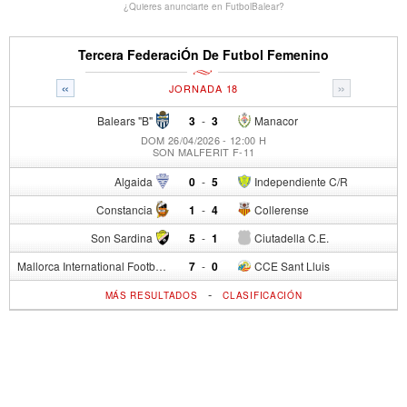
¿Quieres anunciarte en FutbolBalear?
Tercera FederaciÓn De Futbol Femenino
«
»
JORNADA 18
Balears "B"
3
-
3
Manacor
DOM 26/04/2026 - 12:00 H
SON MALFERIT F-11
Algaida
0
-
5
Independiente C/R
Constancia
1
-
4
Collerense
Son Sardina
5
-
1
Ciutadella C.E.
Mallorca International Football Club del S.p.
7
-
0
CCE Sant Lluis
-
MÁS RESULTADOS
CLASIFICACIÓN