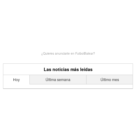
¿Quieres anunciarte en FutbolBalear?
Las noticias más leídas
Hoy
Última semana
Último mes