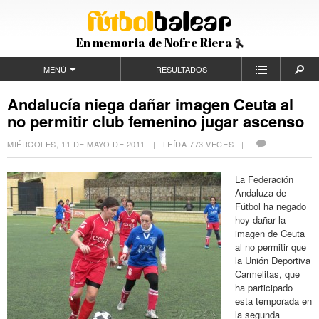
En memoria de Nofre Riera
MENÚ
RESULTADOS
Andalucía niega dañar imagen Ceuta al
no permitir club femenino jugar ascenso
MIÉRCOLES, 11 DE MAYO DE 2011
| LEÍDA 773 VECES |
La Federación
Andaluza de
Fútbol ha negado
hoy dañar la
imagen de Ceuta
al no permitir que
la Unión Deportiva
Carmelitas, que
ha participado
esta temporada en
la segunda