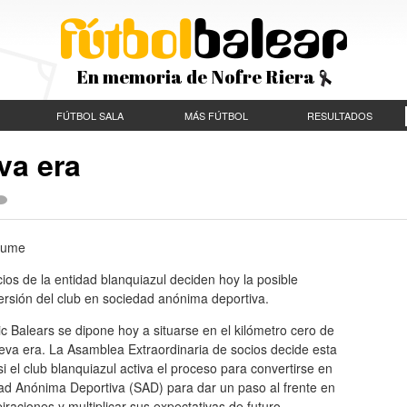
En memoria de Nofre Riera
FÚTBOL SALA
MÁS FÚTBOL
RESULTADOS
eva era
aume
ios de la entidad blanquiazul deciden hoy la posible
ersión del club en sociedad anónima deportiva.
tic Balears se dipone hoy a situarse en el kilómetro cero de
eva era. La Asamblea Extraordinaria de socios decide esta
i el club blanquiazul activa el proceso para convertirse en
ad Anónima Deportiva (SAD) para dar un paso al frente en
iraciones y multiplicar sus expectativas de futuro.