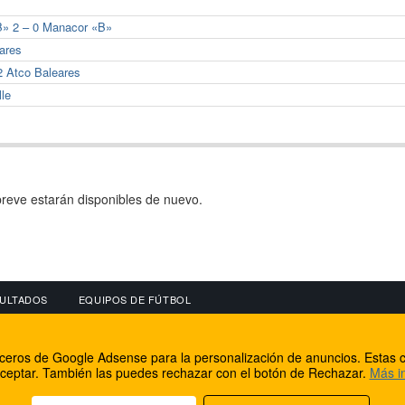
«B» 2 – 0 Manacor «B»
eares
2 Atco Baleares
lle
reve estarán disponibles de nuevo.
ULTADOS
EQUIPOS DE FÚTBOL
OS
CONECTA CON NOSOTROS
OTROS SERVICIO
erceros de Google Adsense para la personalización de anuncios. Estas c
lear
Facebook
Internet Rural Mal
ceptar. También las puedes rechazar con el botón de Rechazar.
Más i
as IP
Twitter
Registro de domin