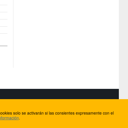
S
ookies solo se activarán si las consientes expresamente con el
lorca
nformación
.
ios