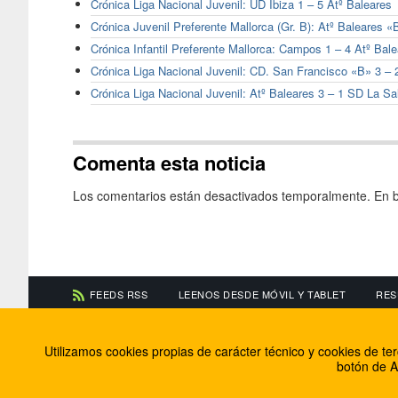
Crónica Liga Nacional Juvenil: UD Ibiza 1 – 5 Atº Baleares
Crónica Juvenil Preferente Mallorca (Gr. B): Atº Baleares 
Crónica Infantil Preferente Mallorca: Campos 1 – 4 Atº Bal
Crónica Liga Nacional Juvenil: CD. San Francisco «B» 3 – 
Crónica Liga Nacional Juvenil: Atº Baleares 3 – 1 SD La Sa
Comenta esta noticia
Los comentarios están desactivados temporalmente. En b
FEEDS RSS
LEENOS DESDE MÓVIL Y TABLET
RES
CONTACTA CON NOSOTROS
ACERCA DE NOSOTR
Utilizamos cookies propias de carácter técnico y cookies de t
Información de contacto
El equipo de FútbolBa
botón de A
Anúnciate en FútbolBalear
Soluciones Corporativ
Colabora con nosotros
Canal ético