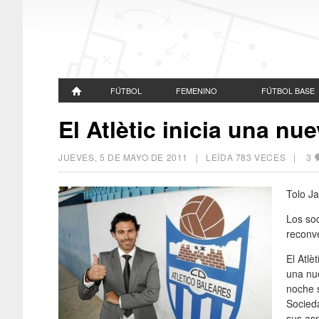
FÚTBOL
FEMENINO
FÚTBOL BASE
El Atlètic inicia una nu
JUEVES, 5 DE MAYO DE 2011
| LEÍDA 783 VECES |
3
Tolo J
Los soc
reconv
El Atlè
una nu
noche s
Socied
sus asp