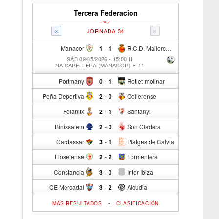
Tercera Federacion
«
»
JORNADA 34
Manacor
1
-
1
R.C.D. Mallorca Sad "B"
SÁB 09/05/2026 - 15:00 H
NA CAPELLERA (MANACOR) F-11
Portmany
0
-
1
Rotlet-molinar
Peña Deportiva
2
-
0
Collerense
Felanitx
2
-
1
Santanyi
Binissalem
2
-
0
Son Cladera
Cardassar
3
-
1
Platges de Calvia
Llosetense
2
-
2
Formentera
Constancia
3
-
0
Inter Ibiza
CE Mercadal
3
-
2
Alcudia
-
MÁS RESULTADOS
CLASIFICACIÓN