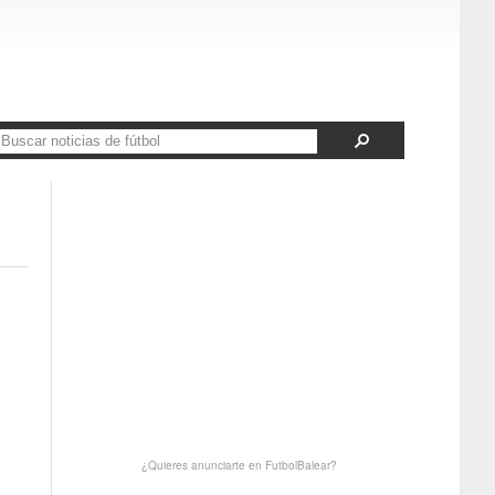
¿Quieres anunciarte en FutbolBalear?