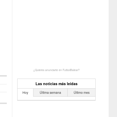
¿Quieres anunciarte en FutbolBalear?
Las noticias más leídas
Hoy
Última semana
Último mes