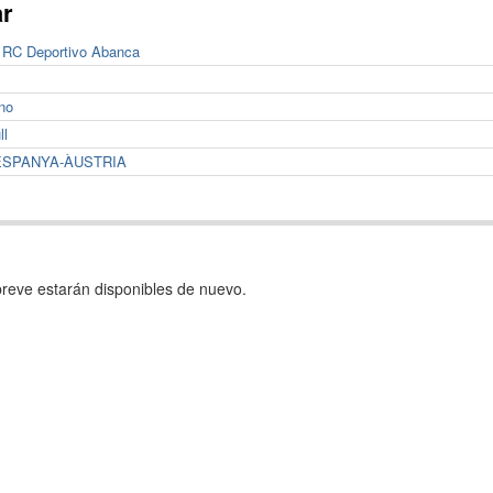
ar
0 RC Deportivo Abanca
ino
ll
ESPANYA-ÀUSTRIA
reve estarán disponibles de nuevo.