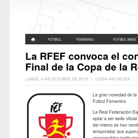
FÚTBOL
FEMENINO
FÚTBOL BASE
La RFEF convoca el con
Final de la Copa de la 
LUNES, 4 DE OCTUBRE DE 2010
| LEÍDA 493 VECES 
La gran novedad de la f
Fútbol Femenino
La Real Federación Es
optar a ser sede oficia
del mismo se han remi
temporada) que superan
responsables instituci