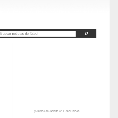
¿Quieres anunciarte en FutbolBalear?