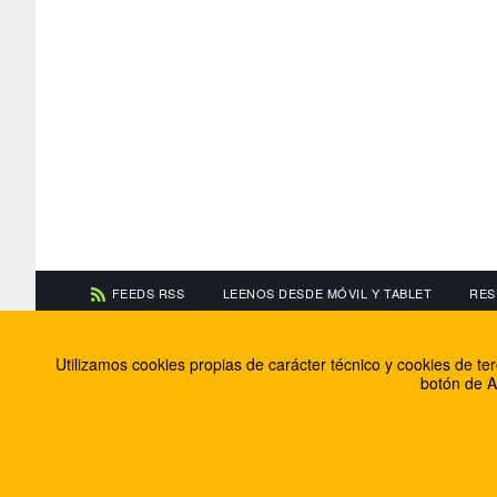
FEEDS RSS
LEENOS DESDE MÓVIL Y TABLET
RES
CONTACTA CON NOSOTROS
ACERCA DE NOSOTR
Utilizamos cookies propias de carácter técnico y cookies de t
Información de contacto
El equipo de FútbolBa
botón de A
Anúnciate en FútbolBalear
Soluciones Corporativ
Colabora con nosotros
Canal ético
© 2009 - 2026 Soluciones Corporativas IP, SL.
Todos los de