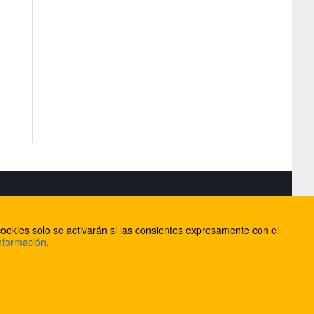
S
ookies solo se activarán si las consientes expresamente con el
lorca
nformación
.
ios
ntacto
Anúnciate en FútbolBalear