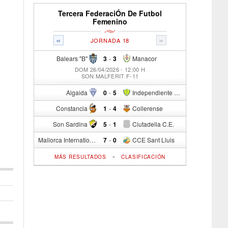
Tercera FederaciÓn De Futbol
Femenino
«
»
JORNADA 18
Balears "B"
3
-
3
Manacor
DOM 26/04/2026 - 12:00 H
SON MALFERIT F-11
Algaida
0
-
5
Independiente C/R
Constancia
1
-
4
Collerense
Son Sardina
5
-
1
Ciutadella C.E.
Mallorca International Football Club del S.p.
7
-
0
CCE Sant Lluis
-
MÁS RESULTADOS
CLASIFICACIÓN