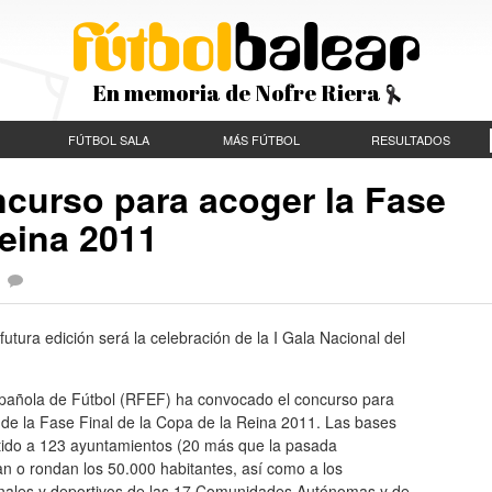
En memoria de Nofre Riera
FÚTBOL SALA
MÁS FÚTBOL
RESULTADOS
curso para acoger la Fase
Reina 2011
|
utura edición será la celebración de la I Gala Nacional del
pañola de Fútbol (RFEF) ha convocado el concurso para
l de la Fase Final de la Copa de la Reina 2011. Las bases
tido a 123 ayuntamientos (20 más que la pasada
 o rondan los 50.000 habitantes, así como a los
onales y deportivos de las 17 Comunidades Autónomas y de