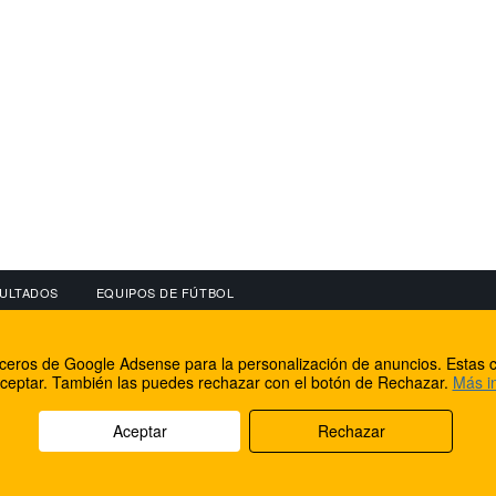
ULTADOS
EQUIPOS DE FÚTBOL
OS
CONECTA CON NOSOTROS
OTROS SERVICIO
erceros de Google Adsense para la personalización de anuncios. Estas c
lear
Facebook
Internet Rural Mal
ceptar. También las puedes rechazar con el botón de Rechazar.
Más i
as IP
Twitter
Registro de domin
Aceptar
Rechazar
rechos reservados.
Aviso legal
Cookies
Acerca de nosotros
Co