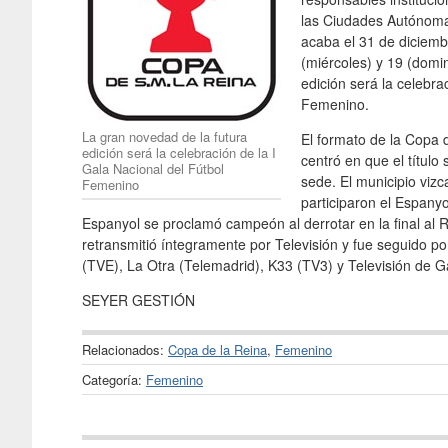
las Ciudades Autónomas
acaba el 31 de diciembr
(miércoles) y 19 (domi
edición será la celebrac
Femenino.
La gran novedad de la futura
El formato de la Copa 
edición será la celebración de la I
centró en que el título
Gala Nacional del Fútbol
sede. El municipio viz
Femenino
participaron el Espanyo
Espanyol se proclamó campeón al derrotar en la final al R
retransmitió íntegramente por Televisión y fue seguido 
(TVE), La Otra (Telemadrid), K33 (TV3) y Televisión de Ga
SEYER GESTIÓN
Relacionados:
Copa de la Reina
,
Femenino
Categoría:
Femenino