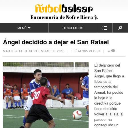
En memoria de Nofre Riera
MENÚ
RESULTADOS
Ángel decidido a dejar el San Rafael
MARTES, 14 DE SEPTIEMBRE DE 2010
| LEÍDA 985 VECES |
4
El delantero del
San Rafael,
Ángel, que llego a
Ibiza esta
temporada del
Arenal, ha pedido
la baja a la
directiva porque
tiene decidido
volver a la isla, al
parecer ha
conseguido un