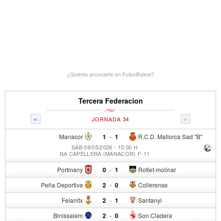
¿Quieres anunciarte en FutbolBalear?
Tercera Federacion
«
»
JORNADA 34
Manacor
1
-
1
R.C.D. Mallorca Sad "B"
SÁB 09/05/2026 - 15:00 H
NA CAPELLERA (MANACOR) F-11
Portmany
0
-
1
Rotlet-molinar
Peña Deportiva
2
-
0
Collerense
Felanitx
2
-
1
Santanyi
Binissalem
2
-
0
Son Cladera