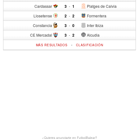
Cardassar
3
-
1
Platges de Calvia
Llosetense
2
-
2
Formentera
Constancia
3
-
0
Inter Ibiza
CE Mercadal
3
-
2
Alcudia
-
MÁS RESULTADOS
CLASIFICACIÓN
¿Quieres anunciarte en FutbolBalear?