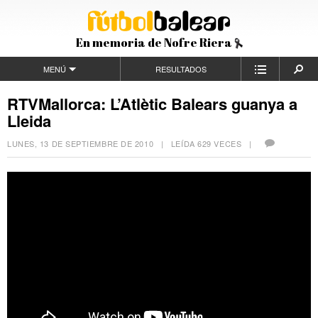
En memoria de Nofre Riera
MENÚ
RESULTADOS
RTVMallorca: L’Atlètic Balears guanya a
Lleida
LUNES, 13 DE SEPTIEMBRE DE 2010
| LEÍDA 629 VECES |