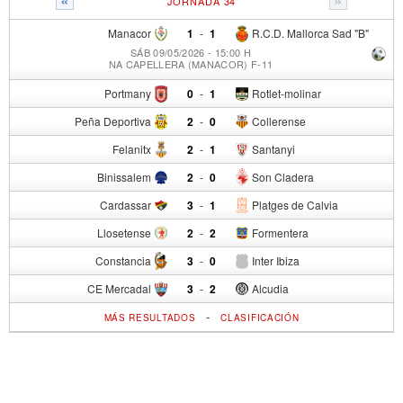
JORNADA 34
Manacor
1
-
1
R.C.D. Mallorca Sad "B"
SÁB 09/05/2026 - 15:00 H
NA CAPELLERA (MANACOR) F-11
Portmany
0
-
1
Rotlet-molinar
Peña Deportiva
2
-
0
Collerense
Felanitx
2
-
1
Santanyi
Binissalem
2
-
0
Son Cladera
Cardassar
3
-
1
Platges de Calvia
Llosetense
2
-
2
Formentera
Constancia
3
-
0
Inter Ibiza
CE Mercadal
3
-
2
Alcudia
-
MÁS RESULTADOS
CLASIFICACIÓN