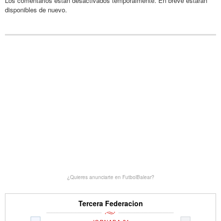
Los comentarios están desactivados temporalmente. En breve estarán
disponibles de nuevo.
¿Quieres anunciarte en FutbolBalear?
Tercera Federacion
«
»