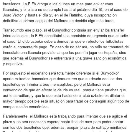
brasileños. La FIFA otorga a los clubes un mes para enviar esas
licencias, y el plazo no se cumple hasta el próximo día 19, en el caso de
Joao Víctor, y hasta el día 25 en el de Ratinho, cuya incorporación
definitiva al primer equipo del Mallorca se decidió algo más tarde.
Transcurrido ese plazo, si el Bunyodkor continúa sin enviar los tránsfer
internacionales, la FIFA constituirá una comisión de urgencia que estudie
el caso. El club uzbeko deberá demostrar que en efecto los futbolistas
están al corriente de pago. En caso de no ser así, no sólo se tramitará de
inmediato una licencia provisional que les permita jugar en España, sino
que además el Bunyodkor se enfrentará a una grave sanción económica
y deportiva.
Por supuesto el escenario será totalmente diferente si el Bunyodkor
aporta extractos bancarios que demuestren que su deuda con los dos
brasileños es inferior a tres mensualides, pero el Mallorca está
convencido de que en efecto la deuda es real, porque tiene pruebas que
así lo acreditan, y que lo que está haciendo el club uzbeko es dilatar el
mayor tiempo posible esta situación para tratar de conseguir algún tipo de
compensación económica.
Paralelamente, el Mallorca está trabajando para intentar que se agilice el
plazo y no sea necesario esperar hasta final de mes para poder contar
con los dos brasileños que, además, ocupan plaza de extracomunitarios.