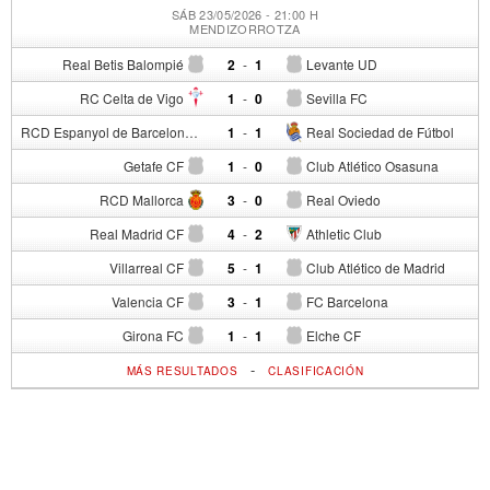
SÁB 23/05/2026 - 21:00 H
MENDIZORROTZA
Real Betis Balompié
2
-
1
Levante UD
RC Celta de Vigo
1
-
0
Sevilla FC
RCD Espanyol de Barcelona
1
-
1
Real Sociedad de Fútbol
Getafe CF
1
-
0
Club Atlético Osasuna
RCD Mallorca
3
-
0
Real Oviedo
Real Madrid CF
4
-
2
Athletic Club
Villarreal CF
5
-
1
Club Atlético de Madrid
Valencia CF
3
-
1
FC Barcelona
Girona FC
1
-
1
Elche CF
-
MÁS RESULTADOS
CLASIFICACIÓN