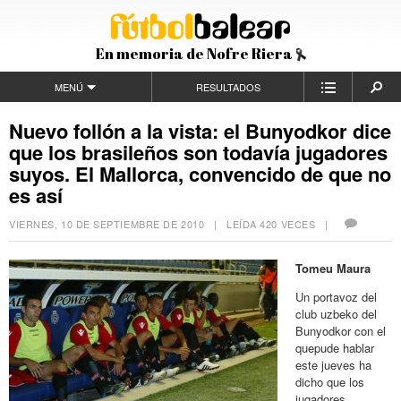
En memoria de Nofre Riera
MENÚ
RESULTADOS
Nuevo follón a la vista: el Bunyodkor dice
que los brasileños son todavía jugadores
suyos. El Mallorca, convencido de que no
es así
VIERNES, 10 DE SEPTIEMBRE DE 2010
| LEÍDA 420 VECES |
Tomeu Maura
Un portavoz del
club uzbeko del
Bunyodkor con el
quepude hablar
este jueves ha
dicho que los
jugadores