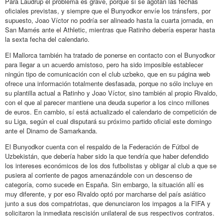
Para Laudrup el problema es grave, porque si se agotan las fechas
oficiales previstas, y siempre que el Bunyodkor envíe los tránsfers, por
supuesto, Joao Víctor no podría ser alineado hasta la cuarta jornada, en
San Mamés ante el Athletic, mientras que Ratinho debería esperar hasta
la sexta fecha del calendario.
El Mallorca también ha tratado de ponerse en contacto con el Bunyodkor
para llegar a un acuerdo amistoso, pero ha sido imposible establecer
ningún tipo de comunicación con el club uzbeko, que en su página web
ofrece una información totalmente desfasada, porque no sólo incluye en
su plantilla actual a Ratinho y Joao Víctor, sino también al propio Rivaldo,
con el que al parecer mantiene una deuda superior a los cinco millones
de euros. En cambio, sí está actualizado el calendario de competición de
su Liga, según el cual disputará su próximo partido oficial este domingo
ante el Dinamo de Samarkanda.
El Bunyodkor cuenta con el respaldo de la Federación de Fútbol de
Uzbekistán, que debería haber sido la que tendría que haber defendido
los intereses económicos de los dos futbolistas y obligar al club a que se
pusiera al corriente de pagos amenazándole con un descenso de
categoría, como sucede en España. Sin embargo, la situación allí es
muy diferente, y por eso Rivaldo optó por marcharse del país asiático
junto a sus dos compatriotas, que denunciaron los impagos a la FIFA y
solicitaron la inmediata rescisión unilateral de sus respectivos contratos.