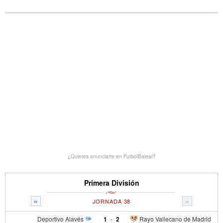
¿Quieres anunciarte en FutbolBalear?
Primera División
«
»
JORNADA 38
Deportivo Alavés
1
-
2
Rayo Vallecano de Madrid