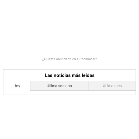
¿Quieres anunciarte en FutbolBalear?
Las noticias más leídas
Hoy
Última semana
Último mes