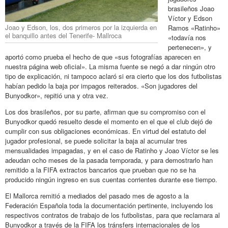
brasileños Joao
Víctor y Edson
Joao y Edson, los, dos primeros por la izquierda en
Ramos «Ratinho»
el banquillo antes del Tenerife- Mallroca
«todavía nos
pertenecen», y
aportó como prueba el hecho de que «sus fotografías aparecen en
nuestra página web oficial». La misma fuente se negó a dar ningún otro
tipo de explicación, ni tampoco aclaró si era cierto que los dos futbolistas
habían pedido la baja por impagos reiterados. «Son jugadores del
Bunyodkor», repitió una y otra vez.
Los dos brasileños, por su parte, afirman que su compromiso con el
Bunyodkor quedó resuelto desde el momento en el que el club dejó de
cumplir con sus obligaciones económicas. En virtud del estatuto del
jugador profesional, se puede solicitar la baja al acumular tres
mensualidades impagadas, y en el caso de Ratinho y Joao Víctor se les
adeudan ocho meses de la pasada temporada, y para demostrarlo han
remitido a la FIFA extractos bancarios que prueban que no se ha
producido ningún ingreso en sus cuentas corrientes durante ese tiempo.
El Mallorca remitió a mediados del pasado mes de agosto a la
Federación Española toda la documentación pertinente, incluyendo los
respectivos contratos de trabajo de los futbolistas, para que reclamara al
Bunyodkor a través de la FIFA los tránsfers internacionales de los