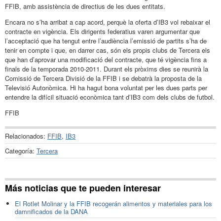
FFIB, amb assistència de directius de les dues entitats.
Encara no s’ha arribat a cap acord, perquè la oferta d’IB3 vol rebaixar el
contracte en vigència. Els dirigents federatius varen argumentar que
l’acceptació que ha tengut entre l’audiència l’emissió de partits s’ha de
tenir en compte i que, en darrer cas, són els propis clubs de Tercera els
que han d’aprovar una modificació del contracte, que té vigència fins a
finals de la temporada 2010-2011. Durant els pròxims dies se reunirà la
Comissió de Tercera Divisió de la FFIB i se debatrà la proposta de la
Televisió Autonòmica. Hi ha hagut bona voluntat per les dues parts per
entendre la difícil situació econòmica tant d’IB3 com dels clubs de futbol.
FFIB
Relacionados:
FFIB
,
IB3
Categoría:
Tercera
Más noticias que te pueden interesar
El Rotlet Molinar y la FFIB recogerán alimentos y materiales para los
damnificados de la DANA