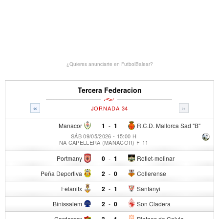
¿Quieres anunciarte en FutbolBalear?
Tercera Federacion
«
»
JORNADA 34
Manacor
1
-
1
R.C.D. Mallorca Sad "B"
SÁB 09/05/2026 - 15:00 H
NA CAPELLERA (MANACOR) F-11
Portmany
0
-
1
Rotlet-molinar
Peña Deportiva
2
-
0
Collerense
Felanitx
2
-
1
Santanyi
Binissalem
2
-
0
Son Cladera
Cardassar
3
-
1
Platges de Calvia