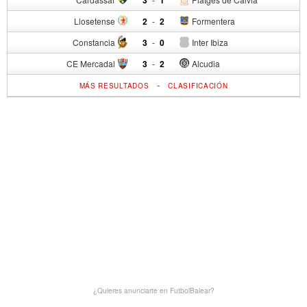
Llosetense
2
-
2
Formentera
Constancia
3
-
0
Inter Ibiza
CE Mercadal
3
-
2
Alcudia
-
MÁS RESULTADOS
CLASIFICACIÓN
¿Quieres anunciarte en FutbolBalear?