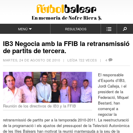
En memoria de Nofre Riera
MENÚ
RESULTADOS
IB3 Negocia amb la FFIB la retransmissió
de partits de tercera.
MARTES, 24 DE AGOSTO DE 2010
| LEÍDA 722 VECES |
4
El responsable
d’Esports d’IB3,
Jordi Calleja, i el
president de la
Federació, Miquel
Bestard, han
Reunión de los directivos de IB3 y la FFIB
començat a
negociar la
retransmissió de partits per a la temporada 2010-2011. La reestructuració
de la programació i els ajustos del pressupost de la Televisió Autonòmica
de les Illes Balears han motivat la reunió mantenguda a la seu de la