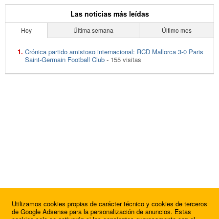
Las noticias más leídas
Hoy
Última semana
Último mes
Crónica partido amistoso internacional: RCD Mallorca 3-0 Paris
Saint-Germain Football Club
- 155 visitas
Utilizamos cookies propias de carácter técnico y cookies de terceros
de Google Adsense para la personalización de anuncios. Estas