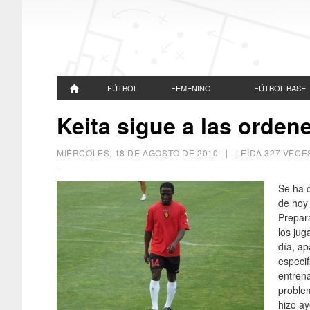
FÚTBOL
FEMENINO
FÚTBOL BASE
Keita sigue a las orde
MIÉRCOLES, 18 DE AGOSTO DE 2010
| LEÍDA 327 VEC
Se ha c
de hoy
Prepara
los jug
día, ap
especif
entren
proble
hizo ay