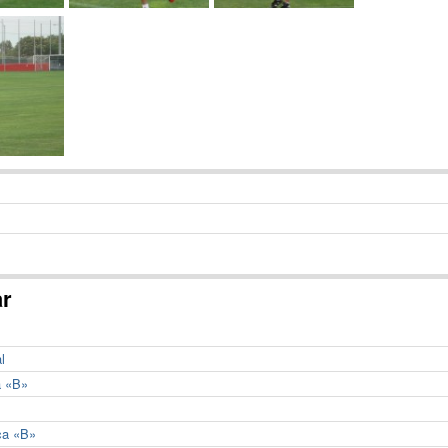
ar
l
a «B»
ca «B»