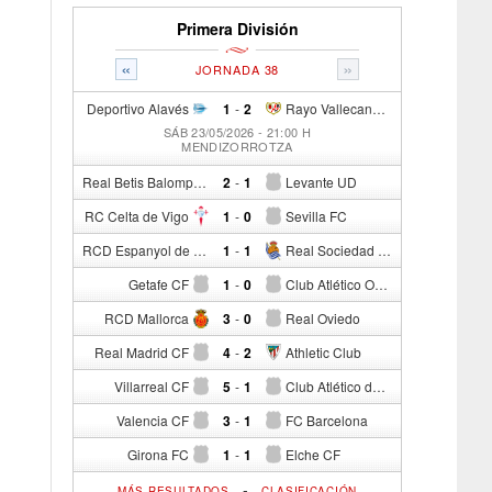
Primera División
«
»
JORNADA 38
Deportivo Alavés
1
-
2
Rayo Vallecano de Madrid
SÁB 23/05/2026 - 21:00 H
MENDIZORROTZA
Real Betis Balompié
2
-
1
Levante UD
RC Celta de Vigo
1
-
0
Sevilla FC
RCD Espanyol de Barcelona
1
-
1
Real Sociedad de Fútbol
Getafe CF
1
-
0
Club Atlético Osasuna
RCD Mallorca
3
-
0
Real Oviedo
Real Madrid CF
4
-
2
Athletic Club
Villarreal CF
5
-
1
Club Atlético de Madrid
Valencia CF
3
-
1
FC Barcelona
Girona FC
1
-
1
Elche CF
-
MÁS RESULTADOS
CLASIFICACIÓN