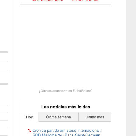
¿Quieres anunciarte en FutbolBalear?
Las noticias más leídas
Hoy
Última semana
Último mes
Crónica partido amistoso internacional:
RCD Mallorca 3-0 Paris Saint-Germain