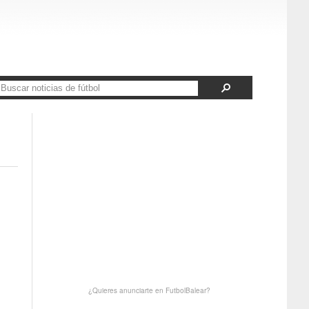
¿Quieres anunciarte en FutbolBalear?