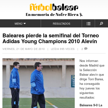
En memoria de Nofre Riera
MENÚ
RESULTADOS
Baleares pierde la semifinal del Torneo
Adidas Young Champions 2010 Alevín
VIERNES, 21 DE MAYO DE 2010
| LEÍDA 995 VECES |
2
Nos informan
desde Madrid que
la Selección
Balear alevín que
dirige Toni Barea,
ha conseguido
hoy jueves los
siguientes
resultados:
Baleares 9-0 La