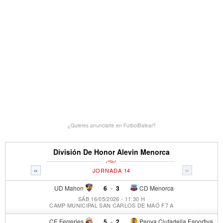
¿Quieres anunciarte en FutbolBalear?
División De Honor Alevin Menorca
«
»
JORNADA 14
UD Mahon
6
-
3
CD Menorca
SÁB 16/05/2026 - 11:30 H
CAMP MUNICIPAL SAN CARLOS DE MAÓ F7 A
CE Ferreries
5
-
2
Penya Ciutadella Esportiva