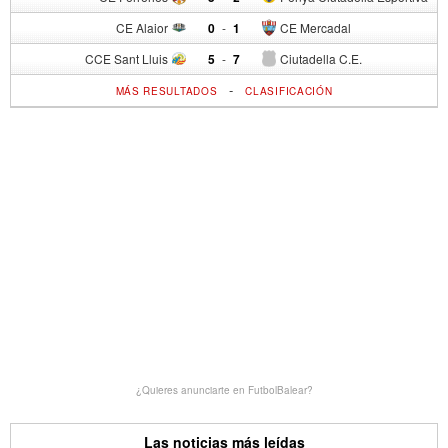
CE Alaior
0
-
1
CE Mercadal
CCE Sant Lluis
5
-
7
Ciutadella C.E.
-
MÁS RESULTADOS
CLASIFICACIÓN
¿Quieres anunciarte en FutbolBalear?
Las noticias más leídas