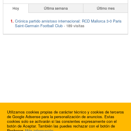
Hoy
Última semana
Último mes
Crónica partido amistoso internacional: RCD Mallorca 3-0 Paris
Saint-Germain Football Club
- 189 visitas
Utilizamos cookies propias de carácter técnico y cookies de terceros
de Google Adsense para la personalización de anuncios. Estas
cookies solo se activarán si las consientes expresamente con el
botón de Aceptar. También las puedes rechazar con el botón de
Rechazar.
Más información
.