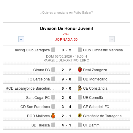
¿Quieres anunciarte en FutbolBalear?
División De Honor Juvenil
«
»
JORNADA 30
Racing Club Zaragoza
0
-
2
Club Gimnàstic Manresa
DOM 03/05/2026 - 16:30 H
PARQUE DEPORTIVO EBRO
Girona FC
2
-
2
Real Zaragoza
FC Barcelona
9
-
0
UD Montecarlo
RCD Espanyol de Barcelona
6
-
0
CE Constància
Sant Cugat FC
2
-
0
UE Cornellà
CD San Francisco
3
-
4
CE Sabadell FC
RCD Mallorca
2
-
1
Gimnàstic de Tarragona
SD Huesca
4
-
1
CF Damm