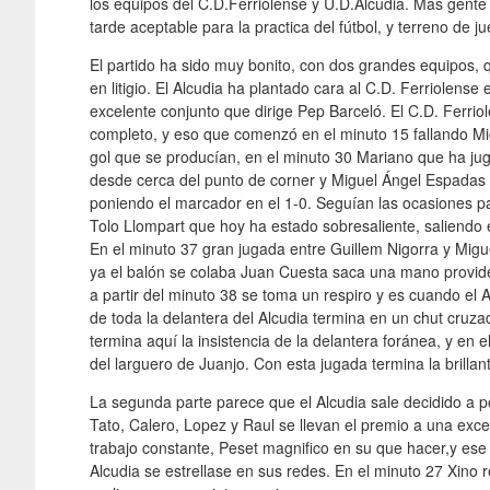
los equipos del C.D.Ferriolense y U.D.Alcudia. Más gente 
tarde aceptable para la practica del fútbol, y terreno de
El partido ha sido muy bonito, con dos grandes equipos, q
en litigio. El Alcudia ha plantado cara al C.D. Ferriolens
excelente conjunto que dirige Pep Barceló. El C.D. Ferrio
completo, y eso que comenzó en el minuto 15 fallando Mi
gol que se producían, en el minuto 30 Mariano que ha jug
desde cerca del punto de corner y Miguel Ángel Espadas 
poniendo el marcador en el 1-0. Seguían las ocasiones par
Tolo Llompart que hoy ha estado sobresaliente, saliendo 
En el minuto 37 gran jugada entre Guillem Nigorra y Migu
ya el balón se colaba Juan Cuesta saca una mano providenc
a partir del minuto 38 se toma un respiro y es cuando el 
de toda la delantera del Alcudia termina en un chut cruz
termina aquí la insistencia de la delantera foránea, y en e
del larguero de Juanjo. Con esta jugada termina la brillan
La segunda parte parece que el Alcudia sale decidido a po
Tato, Calero, Lopez y Raul se llevan el premio a una exce
trabajo constante, Peset magnifico en su que hacer,y ese
Alcudia se estrellase en sus redes. En el minuto 27 Xino