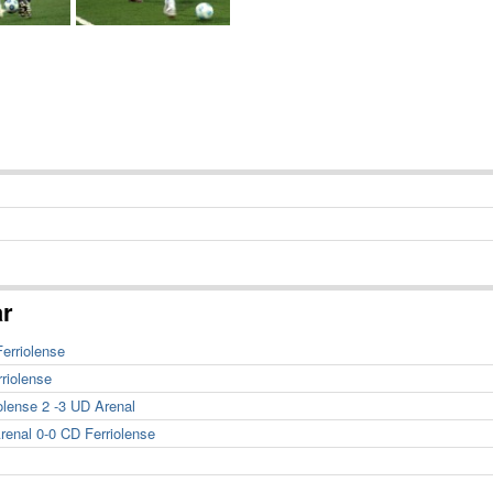
ar
erriolense
riolense
olense 2 -3 UD Arenal
renal 0-0 CD Ferriolense