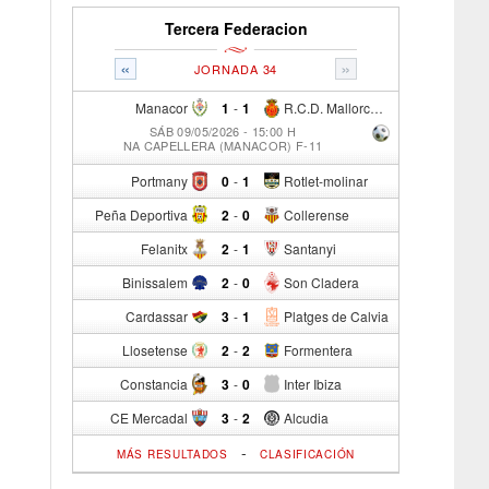
Tercera Federacion
«
»
JORNADA 34
Manacor
1
-
1
R.C.D. Mallorca Sad "B"
SÁB 09/05/2026 - 15:00 H
NA CAPELLERA (MANACOR) F-11
Portmany
0
-
1
Rotlet-molinar
Peña Deportiva
2
-
0
Collerense
Felanitx
2
-
1
Santanyi
Binissalem
2
-
0
Son Cladera
Cardassar
3
-
1
Platges de Calvia
Llosetense
2
-
2
Formentera
Constancia
3
-
0
Inter Ibiza
CE Mercadal
3
-
2
Alcudia
-
MÁS RESULTADOS
CLASIFICACIÓN