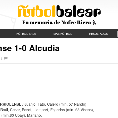
En memoria de Nofre Riera
FÚTBOL SALA
MÁS FÚTBOL
RESULTADOS
nse 1-0 Alcudia
|
2
ERRIOLENSE
/ Juanjo, Tato, Calero (min. 57 Nando),
Raúl, Cesar, Peset, Llompart, Espadas (min. 68 Vicens),
a (min.80 Ubay), Mariano.