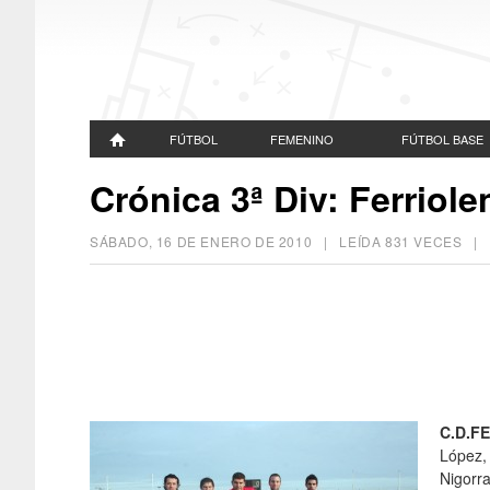
FÚTBOL
FEMENINO
FÚTBOL BASE
Crónica 3ª Div: Ferriole
SÁBADO, 16 DE ENERO DE 2010
| LEÍDA 831 VECES 
C.D.F
López, 
Nigorr