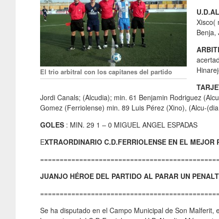
U.D.A
Xisco(
Benja, 
ARBI
acerta
Hinarej
El trio arbitral con los capitanes del partido
TARJ
Jordi Canals; (Alcudia); min. 61 Benjamin Rodriguez (Alcu
Gomez (Ferriolense) min. 89 Luis Pérez (Xino), (Alcu-(d
GOLES
: MIN. 29 1 – 0 MIGUEL ANGEL ESPADAS
E
XTRAORDINARIO C.D.FERRIOLENSE EN EL MEJOR 
=============================================
JUANJO HÉROE DEL PARTIDO AL PARAR UN PENALTI
=============================================
Se ha disputado en el Campo Municipal de Son Malferit, e