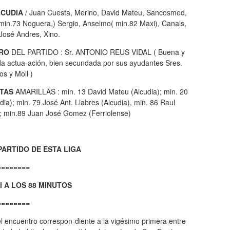
LCUDIA
/ Juan Cuesta, Merino, David Mateu, Sancosmed,
 min.73 Noguera,) Sergio, Anselmo( min.82 Maxi), Canals,
José Andres, Xino.
TRO
DEL PARTIDO : Sr. ANTONIO REUS VIDAL ( Buena y
da actua-ación, bien secundada por sus ayudantes Sres.
os y Moll )
ETAS
AMARILLAS : min. 13 David Mateu (Alcudia); min. 20
dia); min. 79 José Ant. Llabres (Alcudia), min. 86 Raul
ia; min.89 Juan José Gomez (Ferriolense)
PARTIDO DE ESTA LIGA
========
 A LOS 88 MINUTOS
========
l encuentro correspon-diente a la vigésimo primera entre