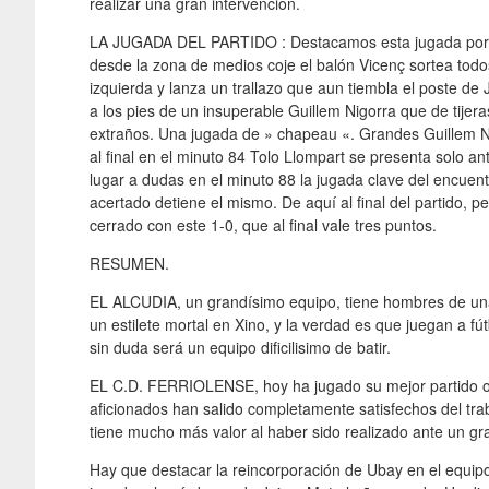
realizar una gran intervencion.
LA JUGADA DEL PARTIDO : Destacamos esta jugada por su
desde la zona de medios coje el balón Vicenç sortea todos
izquierda y lanza un trallazo que aun tiembla el poste de
a los pies de un insuperable Guillem Nigorra que de tijera
extraños. Una jugada de » chapeau «. Grandes Guillem N
al final en el minuto 84 Tolo Llompart se presenta solo ant
lugar a dudas en el minuto 88 la jugada clave del encuent
acertado detiene el mismo. De aquí al final del partido, p
cerrado con este 1-0, que al final vale tres puntos.
RESUMEN.
EL ALCUDIA, un grandísimo equipo, tiene hombres de una 
un estilete mortal en Xino, y la verdad es que juegan a fú
sin duda será un equipo dificilisimo de batir.
EL C.D. FERRIOLENSE, hoy ha jugado su mejor partido o 
aficionados han salido completamente satisfechos del tr
tiene mucho más valor al haber sido realizado ante un gr
Hay que destacar la reincorporación de Ubay en el equip