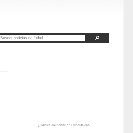
¿Quieres anunciarte en FutbolBalear?