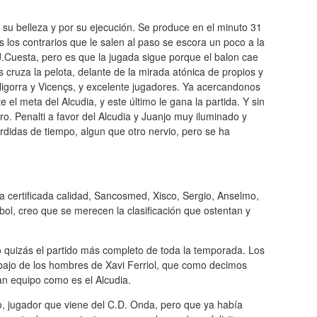
 belleza y por su ejecución. Se produce en el minuto 31
 los contrarios que le salen al paso se escora un poco a la
 J.Cuesta, pero es que la jugada sigue porque el balon cae
s cruza la pelota, delante de la mirada atónica de propios y
igorra y Vicençs, y excelente jugadores. Ya acercandonos
e el meta del Alcudia, y este último le gana la partida. Y sin
ro. Penalti a favor del Alcudia y Juanjo muy iluminado y
erdidas de tiempo, algun que otro nervio, pero se ha
certificada calidad, Sancosmed, Xisco, Sergio, Anselmo,
tbol, creo que se merecen la clasificación que ostentan y
quizás el partido más completo de toda la temporada. Los
abajo de los hombres de Xavi Ferriol, que como decimos
an equipo como es el Alcudia.
o, jugador que viene del C.D. Onda, pero que ya había