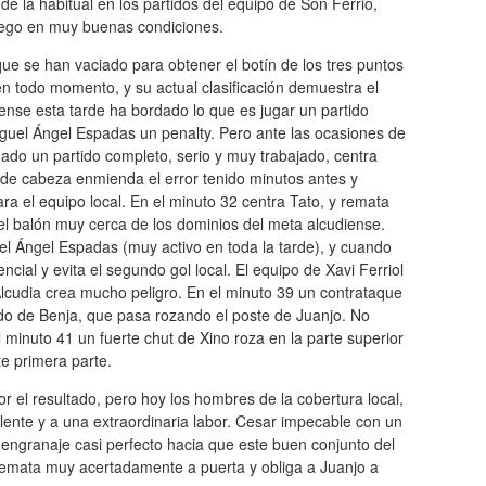
de la habitual en los partidos del equipo de Son Ferrio,
 juego en muy buenas condiciones.
ue se han vaciado para obtener el botín de los tres puntos
e en todo momento, y su actual clasificación demuestra el
lense esta tarde ha bordado lo que es jugar un partido
guel Ángel Espadas un penalty. Pero ante las ocasiones de
ado un partido completo, serio y muy trabajado, centra
de cabeza enmienda el error tenido minutos antes y
a el equipo local. En el minuto 32 centra Tato, y remata
el balón muy cerca de los dominios del meta alcudiense.
el Ángel Espadas (muy activo en toda la tarde), y cuando
ial y evita el segundo gol local. El equipo de Xavi Ferriol
Alcudia crea mucho peligro. En el minuto 39 un contrataque
ado de Benja, que pasa rozando el poste de Juanjo. No
l minuto 41 un fuerte chut de Xino roza en la parte superior
te primera parte.
r el resultado, pero hoy los hombres de la cobertura local,
lente y a una extraordinaria labor. Cesar impecable con un
 engranaje casi perfecto hacia que este buen conjunto del
 remata muy acertadamente a puerta y obliga a Juanjo a