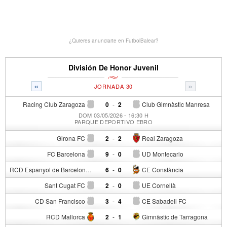
¿Quieres anunciarte en FutbolBalear?
División De Honor Juvenil
«
»
JORNADA 30
Racing Club Zaragoza
0
-
2
Club Gimnàstic Manresa
DOM 03/05/2026 - 16:30 H
PARQUE DEPORTIVO EBRO
Girona FC
2
-
2
Real Zaragoza
FC Barcelona
9
-
0
UD Montecarlo
RCD Espanyol de Barcelona
6
-
0
CE Constància
Sant Cugat FC
2
-
0
UE Cornellà
CD San Francisco
3
-
4
CE Sabadell FC
RCD Mallorca
2
-
1
Gimnàstic de Tarragona