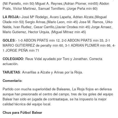
(Nil Paniello, min 50) Miguel A. Reynes,(Adrian Plomer, min55) Abdon
Prats, Victor Martinez, Samuel Tomillero, (Jorge Peña min 60)
LA RIOJA:-
José Mª Rodelgo, Avaro Lapeña, Adrien Alzate,(Moguel
Olade min 53) Sergio Arinas,(Mario Leon, min 45) Jose M. Ramos, Urko
Nalda, Ivan Rudiez, Cesar Carrillo,(Javier Orodea min 45) Jorge Arnaez,
Mario Gutierrez, Hector Urquia, (Miguel Mitnez min 45)
GOLES
:- 1-0 ABDON PRATS min 12, 2-0 ABDON PRATS min 33, 2-1
MARIO GUTIERREZ de penalty min 60, 3-1 ADRIAN PLOMER min 66, 4-
1 JORGE PEÑA min 71
COLEGIADO
: Reus Vidal ayudado por Toro y Jonathan. Correcta
actuación.
TARJETAS
: Amarillas a Alzate y Arinas por la Rioja.
Comentario
:
Partido con mucha superioridad de Baleares, La Rioja flojos en defensa
aunque han presionado el centro del campo, tres de los goles del equipo
Balear han sido en jugada de contraataque, se ha impuesto la mejor
calidad técnica del equipo local.
Chus para Fútbol Balear