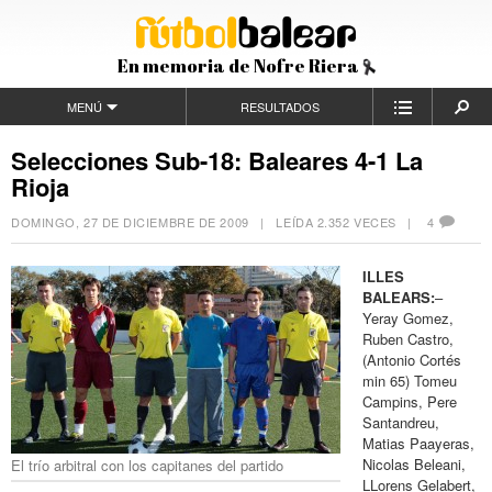
En memoria de Nofre Riera
MENÚ
RESULTADOS
Selecciones Sub-18: Baleares 4-1 La
Rioja
DOMINGO, 27 DE DICIEMBRE DE 2009
| LEÍDA 2.352 VECES |
4
ILLES
BALEARS:
–
Yeray Gomez,
Ruben Castro,
(Antonio Cortés
min 65) Tomeu
Campins, Pere
Santandreu,
Matias Paayeras,
Nicolas Beleani,
El trío arbitral con los capitanes del partido
LLorens Gelabert,