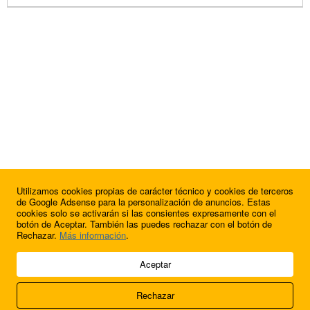
Utilizamos cookies propias de carácter técnico y cookies de terceros
de Google Adsense para la personalización de anuncios. Estas
cookies solo se activarán si las consientes expresamente con el
botón de Aceptar. También las puedes rechazar con el botón de
Rechazar.
Más información
.
© 2009 - 2026 Soluciones Corporativas IP, SL.
Aceptar
Todos los derechos reservados.
Rechazar
Aviso legal
Cookies
Acerca de nosotros
Contacto
Anúnciate en
FútbolBalear