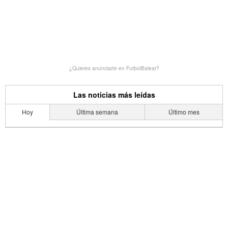
¿Quieres anunciarte en FutbolBalear?
Las noticias más leídas
Hoy
Última semana
Último mes