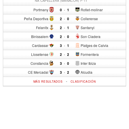
NA CAPELLERA (MANACOR) F-11
Portmany
0
-
1
Rotlet-molinar
Peña Deportiva
2
-
0
Collerense
Felanitx
2
-
1
Santanyi
Binissalem
2
-
0
Son Cladera
Cardassar
3
-
1
Platges de Calvia
Llosetense
2
-
2
Formentera
Constancia
3
-
0
Inter Ibiza
CE Mercadal
3
-
2
Alcudia
-
MÁS RESULTADOS
CLASIFICACIÓN