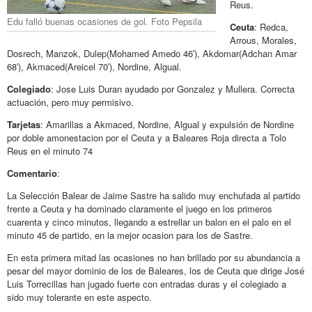
Reus.
Edu falló buenas ocasiones de gol. Foto Pepsila
Ceuta
: Redca,
Arrous, Morales,
Dosrech, Manzok, Dulep(Mohamed Amedo 46′), Akdomar(Adchan Amar
68′), Akmaced(Areicel 70′), Nordine, Algual.
Colegiado
: Jose Luis Duran ayudado por Gonzalez y Mullera. Correcta
actuación, pero muy permisivo.
Tarjetas
: Amarillas a Akmaced, Nordine, Algual y expulsión de Nordine
por doble amonestacion por el Ceuta y a Baleares Roja directa a Tolo
Reus en el minuto 74
Comentario
:
La Selección Balear de Jaime Sastre ha salido muy enchufada al partido
frente a Ceuta y ha dominado claramente el juego en los primeros
cuarenta y cinco minutos, llegando a estrellar un balon en el palo en el
minuto 45 de partido, en la mejor ocasion para los de Sastre.
En esta primera mitad las ocasiones no han brillado por su abundancia a
pesar del mayor dominio de los de Baleares, los de Ceuta que dirige José
Luis Torrecillas han jugado fuerte con entradas duras y el colegiado a
sido muy tolerante en este aspecto.