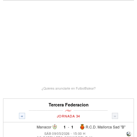
¿Quieres anunciarte en FutbolBalear?
Tercera Federacion
«
»
JORNADA 34
Manacor
1
-
1
R.C.D. Mallorca Sad "B"
SÁB 09/05/2026 - 15:00 H