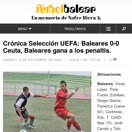
En memoria de Nofre Riera
MENÚ
RESULTADOS
Crónica Selección UEFA: Baleares 0-0
Ceuta, Baleares gana a los penaltis.
SÁBADO, 5 DE DICIEMBRE DE 2009
| LEÍDA 1.447 VECES |
4
Alineaciones
:
Baleares
: Vives,
Lopez, Pere
Fuster, Esteban,
Sergio Garcia,
Ferrer(La Cueva
63′), Contreras,
Edu, T. Coll(D.
Mas 73′), Jordi
Canals y Tolo