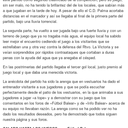
sin ser malo, no ha tenido la brillantez del de los locales, que sabían más
a que jugaban en la tarde de hoy. A pesar de ello el C.D. Palma acortaba
distancias en el marcador y así se llegaba al final de la primera parte del
partido, bajo una lluvia torrencial.
La segunda parte, ha vuelto a ser jugada bajo una fuerte lluvia y con un
terreno de juego que ya no tragaba más agua, el equipo local ha sabido
leer mejor el encuentro cediendo el juego a los visitantes que se
estrellaban una y otra vez contra la defensa del Rtvo. La Victoria y se
veían sorprendidos por rápidos contraataques que cortaban a duras
penas con la ayuda del agua que ya anegaba el césped.
En las postrimerias del partido llegaba el tercer gol local, justo premio al
juego local y que daba una merecida victoria.
La anécdota del partido ha sido la arenga que en vestuarios ha dado el
entrenador visitante a sus jugadores y que se podía escuchar
perfectamente desde el patio de los vestuarios, en la que animaba a sus
jugadores a jugar «a tope» y a demostrar con su juego que los
comentarios en los foros de «Fútbol Balear» y de «Info Balear» acerca de
su equipo no llevaban razón. La arenga como se ha podido ver no ha
dado los resultados deseados, pero ha demostrado que todos siguen
nuestra página y sus foros.