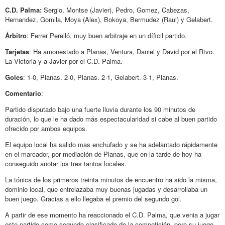
C.D. Palma:
Sergio, Montse (Javier), Pedro, Gomez, Cabezas,
Hernandez, Gomila, Moya (Alex), Bokoya, Bermudez (Raul) y Gelabert.
Árbitro
: Ferrer Perelló, muy buen arbitraje en un díficil partido.
Tarjetas
: Ha amonestado a Planas, Ventura, Daniel y David por el Rtvo.
La Victoria y a Javier por el C.D. Palma.
Goles
: 1-0, Planas. 2-0, Planas. 2-1, Gelabert. 3-1, Planas.
Comentario
:
Partido disputado bajo una fuerte lluvia durante los 90 minutos de
duración, lo que le ha dado más espectacularidad si cabe al buen partido
ofrecido por ambos equipos.
El equipo local ha salido mas enchufado y se ha adelantado rápidamente
en el marcador, por mediación de Planas, que en la tarde de hoy ha
conseguido anotar los tres tantos locales.
La tónica de los primeros treinta minutos de encuentro ha sido la misma,
dominio local, que entrelazaba muy buenas jugadas y desarrollaba un
buen juego. Gracias a ello llegaba el premio del segundo gol.
A partir de ese momento ha reaccionado el C.D. Palma, que venia a jugar
este partido como segundo clasificado de la competición, pero su juego,