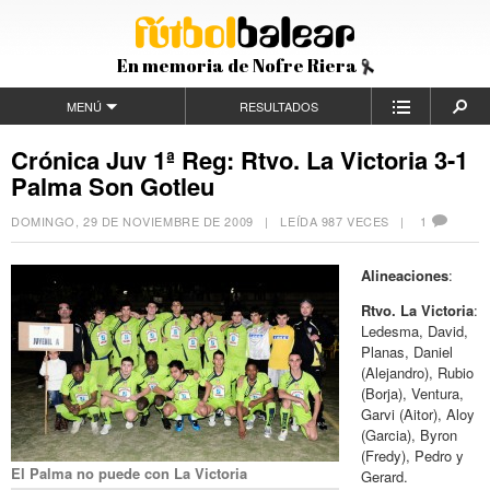
En memoria de Nofre Riera
MENÚ
RESULTADOS
Crónica Juv 1ª Reg: Rtvo. La Victoria 3-1
Palma Son Gotleu
DOMINGO, 29 DE NOVIEMBRE DE 2009
| LEÍDA 987 VECES |
1
Alineaciones
:
Rtvo. La Victoria
:
Ledesma, David,
Planas, Daniel
(Alejandro), Rubio
(Borja), Ventura,
Garvi (Aitor), Aloy
(Garcia), Byron
(Fredy), Pedro y
El Palma no puede con La Victoria
Gerard.