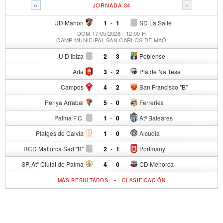
«
»
JORNADA 34
UD Mahon
1
-
1
SD La Salle
DOM 17/05/2026 - 12:00 H
CAMP MUNICIPAL SAN CARLOS DE MAÓ
U D Ibiza
2
-
3
Poblense
Arta
3
-
2
Pla de Na Tesa
Campos
4
-
2
San Francisco "B"
Penya Arrabal
5
-
0
Ferreries
Palma F.C.
1
-
0
Atº Baleares
Platges de Calvia
1
-
0
Alcudia
RCD Mallorca Sad "B"
2
-
1
Portmany
SP. Atº Ciutat de Palma
4
-
0
CD Menorca
-
MÁS RESULTADOS
CLASIFICACIÓN