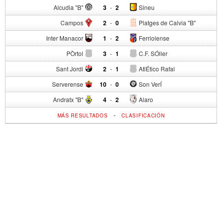
Alcudia "B"
3
-
2
Sineu
Campos
2
-
0
Platges de Calvia "B"
Inter Manacor
1
-
2
Ferriolense
PÒrtol
3
-
1
C.F. SÓller
Sant Jordi
2
-
1
AtlÉtico Rafal
Serverense
10
-
0
Son VerÍ
Andratx "B"
4
-
2
Alaro
-
MÁS RESULTADOS
CLASIFICACIÓN