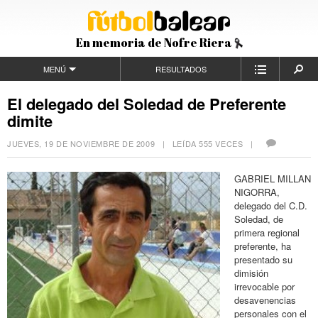
En memoria de Nofre Riera
MENÚ
RESULTADOS
El delegado del Soledad de Preferente
dimite
JUEVES, 19 DE NOVIEMBRE DE 2009
| LEÍDA 555 VECES |
GABRIEL MILLAN
NIGORRA,
delegado del C.D.
Soledad, de
primera regional
preferente, ha
presentado su
dimisión
irrevocable por
desavenencias
personales con el