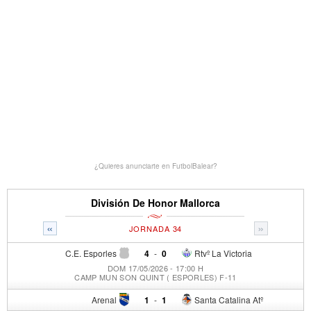
¿Quieres anunciarte en FutbolBalear?
División De Honor Mallorca
«
»
JORNADA 34
C.E. Esporles
4
-
0
Rtvº La Victoria
DOM 17/05/2026 - 17:00 H
CAMP MUN SON QUINT ( ESPORLES) F-11
Arenal
1
-
1
Santa Catalina Atº