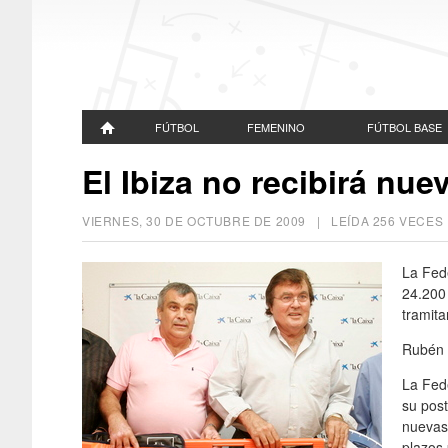
FÚTBOL
FEMENINO
FÚTBOL BASE
El Ibiza no recibirá nu
VIERNES, 30 DE OCTUBRE DE 2009
| LEÍDA 256 VECE
La Fed
24.200 
tramita
Rubén 
La Fede
su post
nuevas 
plazos