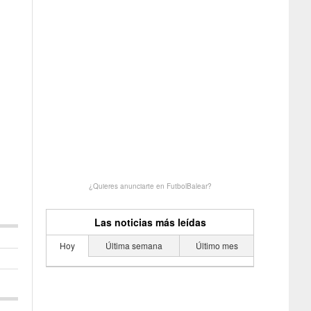
¿Quieres anunciarte en FutbolBalear?
Las noticias más leídas
Hoy
Última semana
Último mes