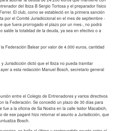
ntrenador del Ibiza B Sergio Tortosa y el preparador físico
Ferrer. El club, como se estableció en la primera sanción
a por el Comité Jurisdiccional en el mes de septiembre -
e que fuera prorrogado el plazo por un mes-, no podrá
no salde la totalidad de la deuda, ya sea en efectivo o a
e la Federación Balear por valor de 4.000 euros, cantidad
 Jurisdicción dictó que el Ibiza no pueda tramitar
 ayer a esta redacción Manuel Bosch, secretario general
nión entre el Colegio de Entrenadores y varios directivos
con la Federación. Se concedió un plazo de 30 días para
 fue a la oficina de Sa Nostra en la calle Isidor Macabich,
do de ese pagaré hizo retornar el asunto a Jurisdicción, que
puntualiza Bosch.
encias, se halla el último y controvertido asunto entre el