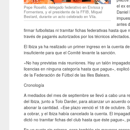
el ex e
Pepe Roselló, delegado federativo en Eivissa y
Formentera, y el presidente de la FFIB, Miquel
Daniel 
Bestard, durante un acto celebrado en Vila.
impuest
antes d
firmar futbolistas ni tramitar fichas federativas hasta que 
través de pagarés autorizados por los técnicos afectados.
El Ibiza ya ha realizado un primer ingreso en la cuenta d
insuficiente para que el Comité levante la sanción.
«No hay previstas más reuniones. Hay un talón impagado y
licencias en ninguna categoría hasta que pague», explicó
de la Federación de Fútbol de las Illes Balears.
Cronología
A mediados del mes de septiembre se llevó a cabo una reu
del Ibiza, junto a Tolo Darder, para alcanzar un acuerdo 
abonar la cantidad. «Ese plazo venció el 18 de octubre. Se
a cobrar, y el Ibiza había cancelado la cuenta. El impaga
dictó no tramitar fichas del club hasta que éste pague», 
En un punto sin retorno, pero también sin mayores consecu