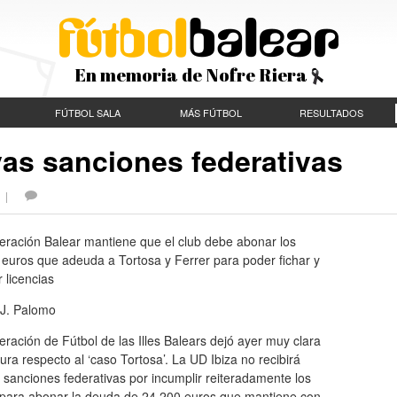
En memoria de Nofre Riera
FÚTBOL SALA
MÁS FÚTBOL
RESULTADOS
evas sanciones federativas
S |
eración Balear mantiene que el club debe abonar los
euros que adeuda a Tortosa y Ferrer para poder fichar y
r licencias
J. Palomo
ración de Fútbol de las Illes Balears dejó ayer muy clara
ura respecto al ‘caso Tortosa’. La UD Ibiza no recibirá
sanciones federativas por incumplir reiteradamente los
 para abonar la deuda de 24.200 euros que mantiene con