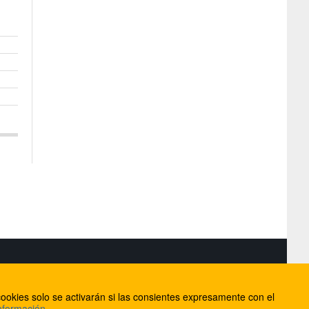
S
ookies solo se activarán si las consientes expresamente con el
lorca
nformación
.