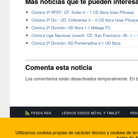
Más noticias que te pueden interes
Crónica 3ª RFEF: CF. Soller 0 – 7 CD Ibiza Islas Pitiusas
Crónica 3ª Div.: UD. Collerense 0 – 0 CD Ibiza Islas Pitiusa
Crónica 2ª División: UD Ibiza 1-1 Málaga FC
Crónica Liga Nacional Juvenil: CD. San Francisco «B» 1 – 
Crónica 2ª División: SD Ponferradina 2-1 UD Ibiza
Comenta esta noticia
Los comentarios están desactivados temporalmente. En b
FEEDS RSS
LEENOS DESDE MÓVIL Y TABLET
RES
CONTACTA CON NOSOTROS
ACERCA DE NOSOTR
Utilizamos cookies propias de carácter técnico y cookies de t
Información de contacto
El equipo de FútbolBa
botón de A