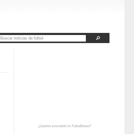
¿Quieres anunciarte en FutbolBalear?