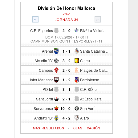
División De Honor Mallorca
«
»
JORNADA 34
C.E. Esporles
4
-
0
Rtvº La Victoria
DOM 17/05/2026 - 17:00 H
CAMP MUN SON QUINT ( ESPORLES) F-11
Arenal
1
-
1
Santa Catalina Atº
Alcudia "B"
3
-
2
Sineu
Campos
2
-
0
Platges de Calvia "B"
Inter Manacor
1
-
2
Ferriolense
PÒrtol
3
-
1
C.F. SÓller
Sant Jordi
2
-
1
AtlÉtico Rafal
Serverense
10
-
0
Son VerÍ
Andratx "B"
4
-
2
Alaro
-
MÁS RESULTADOS
CLASIFICACIÓN