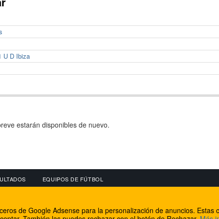
ar
s
1 U D Ibiza
reve estarán disponibles de nuevo.
ULTADOS
EQUIPOS DE FÚTBOL
OS
CONECTA CON NOSOTROS
OTROS SERVICIO
erceros de Google Adsense para la personalización de anuncios. Estas c
lear
Facebook
Internet Rural Mal
ceptar. También las puedes rechazar con el botón de Rechazar.
Más i