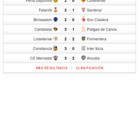
Peña Deportiva
2
-
0
Collerense
Felanitx
2
-
1
Santanyi
Binissalem
2
-
0
Son Cladera
Cardassar
3
-
1
Platges de Calvia
Llosetense
2
-
2
Formentera
Constancia
3
-
0
Inter Ibiza
CE Mercadal
3
-
2
Alcudia
-
MÁS RESULTADOS
CLASIFICACIÓN