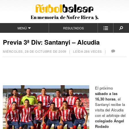
En memoria de Nofre Riera
MENÚ
RESULTADOS
Previa 3ª Div: Santanyi – Alcudia
MIÉRCOLES, 28 DE OCTUBRE DE 2009
| LEÍDA 286 VECES |
El próximo
sábado a las
16,30 horas
, el
Santanyi recibe la
visita del Alcudia
con el arbitraje del
colegiado Ángel
Rodado