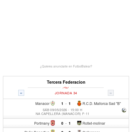
¿Quieres anunciarte en FutbolBalear?
Tercera Federacion
«
»
JORNADA 34
Manacor
1
-
1
R.C.D. Mallorca Sad "B"
SÁB 09/05/2026 - 15:00 H
NA CAPELLERA (MANACOR) F-11
Portmany
0
-
1
Rotlet-molinar