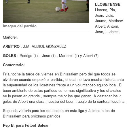
LLOSETENSE
:
Llorenç, Pla,
Joan, Lluis,
Jaume, Matthew,
Imagen del partido
Albert, Antoni,
Jose, LLabres,
Martorell.
ARBITRO
: J.M. ALBIOL GONZALEZ
GOLES
: Rodrigo (1) – Jose (1) , Martorell (1) y Albert (7)
Comentario
:
Fría noche la tarde del viernes en Binissalem pero del que todos se
olvidaron cuando empezó el partido., el cual no tuvo mucha historia ante
la superioridad de los llosetines frente a un voluntarioso equipo local. El
buen ambiente de estos partidos es lo mas significativo y los chavales
se lo pasan en grande , siempre mejor los que ganan. A destacar los 7
goles de Albert una clara muestra del buen trabajo de la cantera llosetina.
Segunda victoria para los de Lloseta en esta liga y ánimos a los de
Binissalem para próximos partidos.
Pep B. para Fútbol Balear