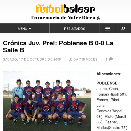
En memoria de Nofre Riera
MENÚ
RESULTADOS
Crónica Juv. Pref: Poblense B 0-0 La
Salle B
SÁBADO, 17 DE OCTUBRE DE 2009
| LEÍDA 758 VECES |
1
Alineaciones
:
POBLENSE
:
Josep, Capo,
Fornari(Ripoll 50′),
Fornes, Ribot,
Julian,
Canovas(Angel
68′), Victor(Morell
85′), Gaspar,
Maties(Sastre 73′)