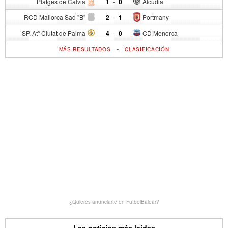
Platges de Calvia
1
-
0
Alcudia
RCD Mallorca Sad "B"
2
-
1
Portmany
SP. Atº Ciutat de Palma
4
-
0
CD Menorca
-
MÁS RESULTADOS
CLASIFICACIÓN
¿Quieres anunciarte en FutbolBalear?
Las noticias más leídas