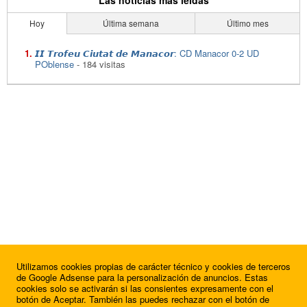
Hoy
Última semana
Último mes
𝙄𝙄 𝙏𝙧𝙤𝙛𝙚𝙪 𝘾𝙞𝙪𝙩𝙖𝙩 𝙙𝙚 𝙈𝙖𝙣𝙖𝙘𝙤𝙧: CD Manacor 0-2 UD
POblense
- 184 visitas
Utilizamos cookies propias de carácter técnico y cookies de terceros
de Google Adsense para la personalización de anuncios. Estas
cookies solo se activarán si las consientes expresamente con el
botón de Aceptar. También las puedes rechazar con el botón de