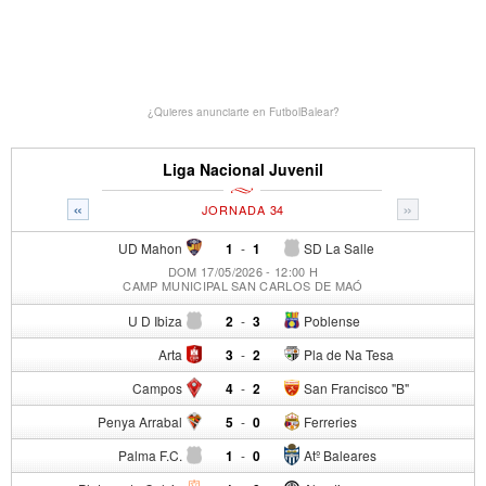
¿Quieres anunciarte en FutbolBalear?
Liga Nacional Juvenil
«
»
JORNADA 34
UD Mahon
1
-
1
SD La Salle
DOM 17/05/2026 - 12:00 H
CAMP MUNICIPAL SAN CARLOS DE MAÓ
U D Ibiza
2
-
3
Poblense
Arta
3
-
2
Pla de Na Tesa
Campos
4
-
2
San Francisco "B"
Penya Arrabal
5
-
0
Ferreries
Palma F.C.
1
-
0
Atº Baleares