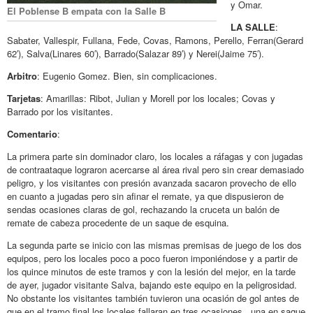
y Omar.
El Poblense B empata con la Salle B
LA SALLE
:
Sabater, Vallespir, Fullana, Fede, Covas, Ramons, Perello, Ferran(Gerard
62′), Salva(Linares 60′), Barrado(Salazar 89′) y Nerei(Jaime 75′).
Arbitro
: Eugenio Gomez. Bien, sin complicaciones.
Tarjetas
: Amarillas: Ribot, Julian y Morell por los locales; Covas y
Barrado por los visitantes.
Comentario
:
La primera parte sin dominador claro, los locales a ráfagas y con jugadas
de contraataque lograron acercarse al área rival pero sin crear demasiado
peligro, y los visitantes con presión avanzada sacaron provecho de ello
en cuanto a jugadas pero sin afinar el remate, ya que dispusieron de
sendas ocasiones claras de gol, rechazando la cruceta un balón de
remate de cabeza procedente de un saque de esquina.
La segunda parte se inicio con las mismas premisas de juego de los dos
equipos, pero los locales poco a poco fueron imponiéndose y a partir de
los quince minutos de este tramos y con la lesión del mejor, en la tarde
de ayer, jugador visitante Salva, bajando este equipo en la peligrosidad.
No obstante los visitantes también tuvieron una ocasión de gol antes de
que en el tramo final los locales fallaran en tres ocasiones , una en saque