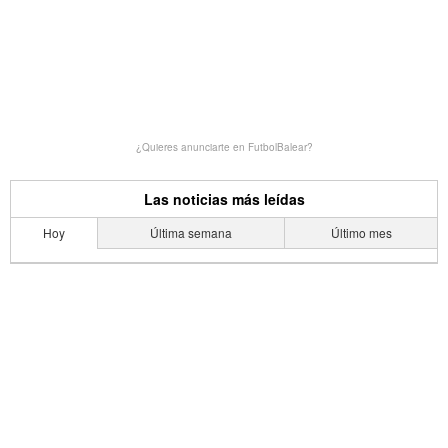
¿Quieres anunciarte en FutbolBalear?
Las noticias más leídas
Hoy
Última semana
Último mes