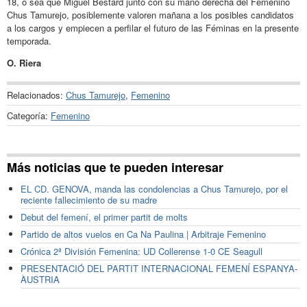
18, o sea que Miguel Bestard junto con su mano derecha del Femenino
Chus Tamurejo, posiblemente valoren mañana a los posibles candidatos
a los cargos y empiecen a perfilar el futuro de las Féminas en la presente
temporada.
O. Riera
Relacionados:
Chus Tamurejo
,
Femenino
Categoría:
Femenino
Más noticias que te pueden interesar
EL CD. GENOVA, manda las condolencias a Chus Tamurejo, por el
reciente fallecimiento de su madre
Debut del femení, el primer partit de molts
Partido de altos vuelos en Ca Na Paulina | Arbitraje Femenino
Crónica 2ª División Femenina: UD Collerense 1-0 CE Seagull
PRESENTACIÓ DEL PARTIT INTERNACIONAL FEMENÍ ESPANYA-
ÀUSTRIA