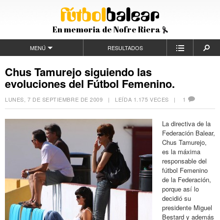
En memoria de Nofre Riera
MENÚ
RESULTADOS
Chus Tamurejo siguiendo las
evoluciones del Fútbol Femenino.
LUNES, 7 DE SEPTIEMBRE DE 2009
| LEÍDA 1.175 VECES |
1
La directiva de la
Federación Balear,
Chus Tamurejo,
es la máxima
responsable del
fútbol Femenino
de la Federación,
porque así lo
decidió su
presidente Miguel
Bestard y además