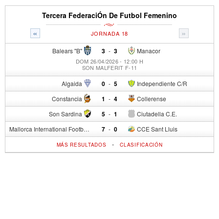
Tercera FederaciÓn De Futbol Femenino
«
»
JORNADA 18
Balears "B"
3
-
3
Manacor
DOM 26/04/2026 - 12:00 H
SON MALFERIT F-11
Algaida
0
-
5
Independiente C/R
Constancia
1
-
4
Collerense
Son Sardina
5
-
1
Ciutadella C.E.
Mallorca International Football Club del S.p.
7
-
0
CCE Sant Lluis
-
MÁS RESULTADOS
CLASIFICACIÓN