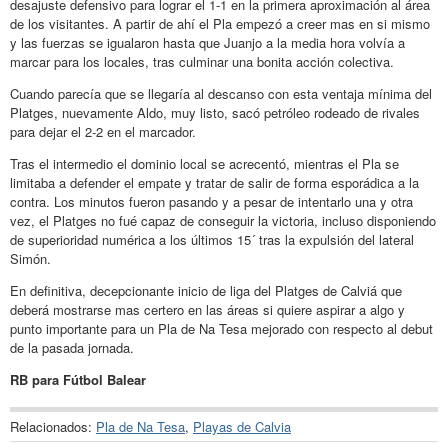
desajuste defensivo para lograr el 1-1 en la primera aproximación al área
de los visitantes. A partir de ahí el Pla empezó a creer mas en si mismo
y las fuerzas se igualaron hasta que Juanjo a la media hora volvía a
marcar para los locales, tras culminar una bonita acción colectiva.
Cuando parecía que se llegaría al descanso con esta ventaja mínima del
Platges, nuevamente Aldo, muy listo, sacó petróleo rodeado de rivales
para dejar el 2-2 en el marcador.
Tras el intermedio el dominio local se acrecentó, mientras el Pla se
limitaba a defender el empate y tratar de salir de forma esporádica a la
contra. Los minutos fueron pasando y a pesar de intentarlo una y otra
vez, el Platges no fué capaz de conseguir la victoria, incluso disponiendo
de superioridad numérica a los últimos 15´ tras la expulsión del lateral
Simón.
En definitiva, decepcionante inicio de liga del Platges de Calviá que
deberá mostrarse mas certero en las áreas si quiere aspirar a algo y
punto importante para un Pla de Na Tesa mejorado con respecto al debut
de la pasada jornada.
RB para Fútbol Balear
Relacionados:
Pla de Na Tesa
,
Playas de Calvia