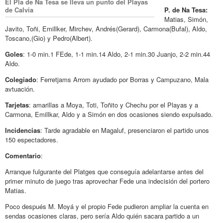
El Pla de Na Tesa se lleva un punto del Playas
de Calvia
P. de Na Tesa:
Matias, Simón,
Javito, Toñi, Emillker, Mirchev, Andrés(Gerard), Carmona(Bufal), Aldo,
Toscano,(Gio) y Pedro(Albert).
Goles
: 1-0 min.1 FEde, 1-1 min.14 Aldo, 2-1 min.30 Juanjo, 2-2 min.44
Aldo.
Colegiado
: Ferretjams Arrom ayudado por Borras y Campuzano, Mala
avtuación.
Tarjetas
: amarillas a Moya, Toti, Toñito y Chechu por el Playas y a
Carmona, Emillkar, Aldo y a Simón en dos ocasiones siendo expulsado.
Incidencias
: Tarde agradable en Magaluf, presenciaron el partido unos
150 espectadores.
Comentario
:
Arranque fulgurante del Platges que conseguía adelantarse antes del
primer minuto de juego tras aprovechar Fede una indecisión del portero
Matias.
Poco después M. Moyá y el propio Fede pudieron ampliar la cuenta en
sendas ocasiones claras, pero sería Aldo quién sacara partido a un