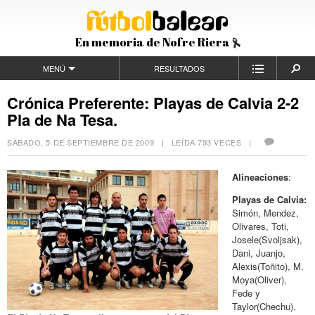
En memoria de Nofre Riera
MENÚ
RESULTADOS
Crónica Preferente: Playas de Calvia 2-2
Pla de Na Tesa.
SÁBADO, 5 DE SEPTIEMBRE DE 2009
| LEÍDA 793 VECES |
Alineaciones
:
Playas de Calvia:
Simón, Mendez,
Olivares, Toti,
Josele(Svoljsak),
Dani, Juanjo,
Alexis(Toñito), M.
Moya(Oliver),
Fede y
Taylor(Chechu).