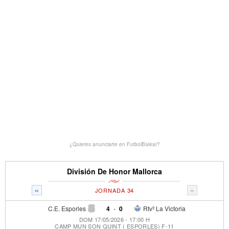
¿Quieres anunciarte en FutbolBalear?
División De Honor Mallorca
«
»
JORNADA 34
C.E. Esporles
4
-
0
Rtvº La Victoria
DOM 17/05/2026 - 17:00 H
CAMP MUN SON QUINT ( ESPORLES) F-11