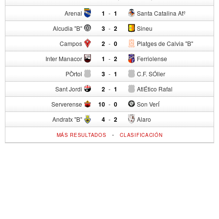
Arenal
1
-
1
Santa Catalina Atº
Alcudia "B"
3
-
2
Sineu
Campos
2
-
0
Platges de Calvia "B"
Inter Manacor
1
-
2
Ferriolense
PÒrtol
3
-
1
C.F. SÓller
Sant Jordi
2
-
1
AtlÉtico Rafal
Serverense
10
-
0
Son VerÍ
Andratx "B"
4
-
2
Alaro
-
MÁS RESULTADOS
CLASIFICACIÓN