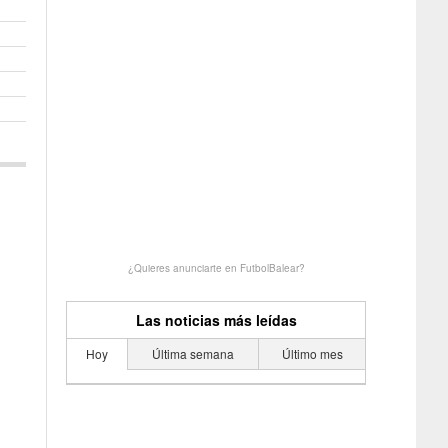
¿Quieres anunciarte en FutbolBalear?
Las noticias más leídas
Hoy
Última semana
Último mes