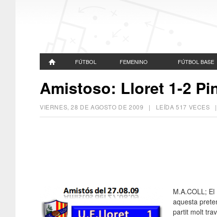
FÚTBOL
FEMENINO
FÚTBOL BASE
Amistoso: Lloret 1-2 Pi
VIERNES, 28 DE AGOSTO DE 2009
| LEÍDA 517 VECES
M.A.COLL; El P
aquesta pretem
partit molt tra