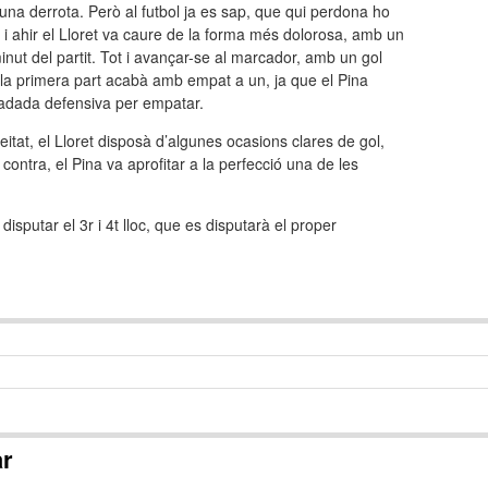
na derrota. Però al futbol ja es sap, que qui perdona ho
i ahir el Lloret va caure de la forma més dolorosa, amb un
minut del partit. Tot i avançar-se al marcador, amb un gol
la primera part acabà amb empat a un, ja que el Pina
badada defensiva per empatar.
itat, el Lloret disposà d’algunes ocasions clares de gol,
contra, el Pina va aprofitar a la perfecció una de les
sputar el 3r i 4t lloc, que es disputarà el proper
ar