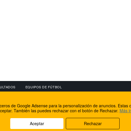
ULTADOS
EQUIPOS DE FÚTBOL
OS
CONECTA CON NOSOTROS
OTROS SERVICIO
erceros de Google Adsense para la personalización de anuncios. Estas c
lear
Facebook
Internet Rural Mal
ceptar. También las puedes rechazar con el botón de Rechazar.
Más i
as IP
Twitter
Registro de domin
Aceptar
Rechazar