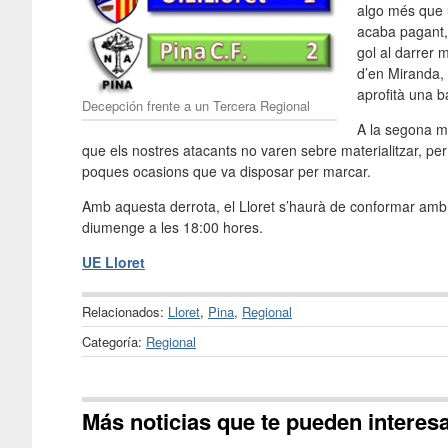
algo més que u
acaba pagant, 
gol al darrer 
d’en Miranda, 
aprofità una 
Decepción frente a un Tercera Regional
A la segona me
que els nostres atacants no varen sebre materialitzar, per 
poques ocasions que va disposar per marcar.
Amb aquesta derrota, el Lloret s’haurà de conformar amb di
diumenge a les 18:00 hores.
UE Lloret
Relacionados:
Lloret
,
Pina
,
Regional
Categoría:
Regional
Más noticias que te pueden interes