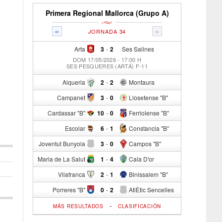
Primera Regional Mallorca (Grupo A)
«
»
JORNADA 34
Arta
3
-
2
Ses Salines
DOM 17/05/2026 - 17:00 H
SES PESQUERES (ARTÁ) F-11
Alqueria
2
-
2
Montaura
Campanet
3
-
0
Llosetense "B"
Cardassar "B"
10
-
0
Ferriolense "B"
Escolar
6
-
1
Constancia "B"
Joventut Bunyola
3
-
0
Campos "B"
Maria de La Salut
1
-
4
Cala D'or
Vilafranca
2
-
1
Binissalem "B"
Porreres "B"
0
-
2
AtlÈtic Sencelles
-
MÁS RESULTADOS
CLASIFICACIÓN