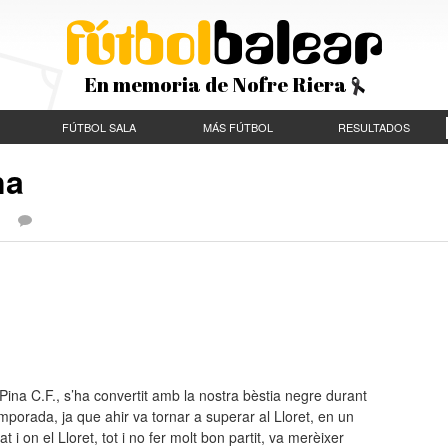
En memoria de Nofre Riera
FÚTBOL SALA
MÁS FÚTBOL
RESULTADOS
na
 |
ina C.F., s’ha convertit amb la nostra bèstia negre durant
porada, ja que ahir va tornar a superar al Lloret, en un
vat i on el Lloret, tot i no fer molt bon partit, va merèixer