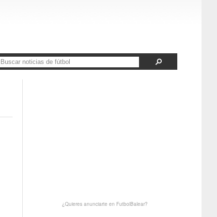
¿Quieres anunciarte en FutbolBalear?