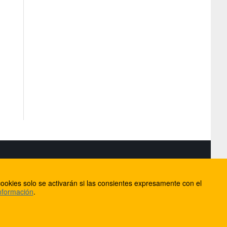
S
ookies solo se activarán si las consientes expresamente con el
lorca
nformación
.
ios