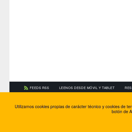
FEEDS RSS
LEENOS DESDE MÓVIL Y TABLET
RES
CONTACTA CON NOSOTROS
ACERCA DE NOSOTR
Utilizamos cookies propias de carácter técnico y cookies de t
Información de contacto
El equipo de FútbolBa
botón de A
Anúnciate en FútbolBalear
Soluciones Corporativ
Colabora con nosotros
Canal ético