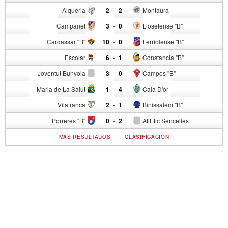
Alqueria
2
-
2
Montaura
Campanet
3
-
0
Llosetense "B"
Cardassar "B"
10
-
0
Ferriolense "B"
Escolar
6
-
1
Constancia "B"
Joventut Bunyola
3
-
0
Campos "B"
Maria de La Salut
1
-
4
Cala D'or
Vilafranca
2
-
1
Binissalem "B"
Porreres "B"
0
-
2
AtlÈtic Sencelles
-
MÁS RESULTADOS
CLASIFICACIÓN