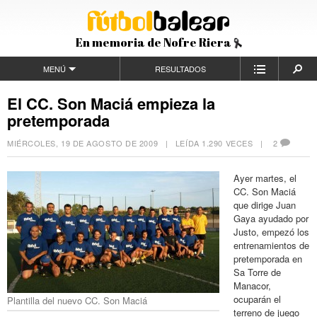
En memoria de Nofre Riera
MENÚ
RESULTADOS
El CC. Son Maciá empieza la
pretemporada
MIÉRCOLES, 19 DE AGOSTO DE 2009
| LEÍDA 1.290 VECES |
2
Ayer martes, el
CC. Son Maciá
que dirige Juan
Gaya ayudado por
Justo, empezó los
entrenamientos de
pretemporada en
Sa Torre de
Manacor,
ocuparán el
Plantilla del nuevo CC. Son Maciá
terreno de juego