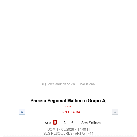
¿Quieres anunciarte en FutbolBalear?
Primera Regional Mallorca (Grupo A)
«
»
JORNADA 34
Arta
3
-
2
Ses Salines
DOM 17/05/2026 - 17:00 H
SES PESQUERES (ARTÁ) F-11