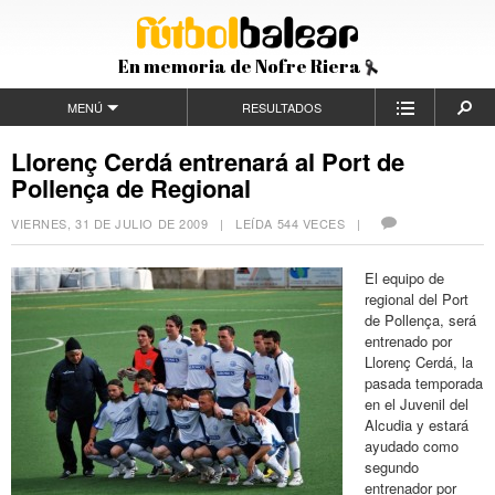
En memoria de Nofre Riera
MENÚ
RESULTADOS
Llorenç Cerdá entrenará al Port de
Pollença de Regional
VIERNES, 31 DE JULIO DE 2009
| LEÍDA 544 VECES |
El equipo de
regional del Port
de Pollença, será
entrenado por
Llorenç Cerdá, la
pasada temporada
en el Juvenil del
Alcudia y estará
ayudado como
segundo
entrenador por