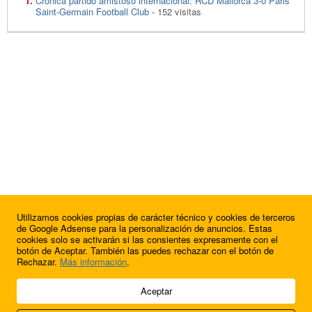
Crónica partido amistoso internacional: RCD Mallorca 3-0 Paris
Saint-Germain Football Club
- 152 visitas
Utilizamos cookies propias de carácter técnico y cookies de terceros
de Google Adsense para la personalización de anuncios. Estas
cookies solo se activarán si las consientes expresamente con el
botón de Aceptar. También las puedes rechazar con el botón de
Rechazar.
Más información
.
© 2009 - 2026 Soluciones Corporativas IP, SL.
Aceptar
Todos los derechos reservados.