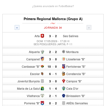
¿Quieres anunciarte en FutbolBalear?
Primera Regional Mallorca (Grupo A)
«
»
JORNADA 34
Arta
3
-
2
Ses Salines
DOM 17/05/2026 - 17:00 H
SES PESQUERES (ARTÁ) F-11
Alqueria
2
-
2
Montaura
Campanet
3
-
0
Llosetense "B"
Cardassar "B"
10
-
0
Ferriolense "B"
Escolar
6
-
1
Constancia "B"
Joventut Bunyola
3
-
0
Campos "B"
Maria de La Salut
1
-
4
Cala D'or
Vilafranca
2
-
1
Binissalem "B"
Porreres "B"
0
-
2
AtlÈtic Sencelles