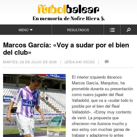
En memoria de Nofre Riera
MENÚ
RESULTADOS
Marcos García: «Voy a sudar por el bien
del club»
MARTES, 28 DE JULIO DE 2009
| LEÍDA 640 VECES |
El interior izquierdo ibicenco
Marcos García, Marquitos, ha
prometido durante su presentación
como nuevo jugador del Real
Valladolid, que va a «sudar todo lo
posible por el bien del Real
Valladolid». «Estoy muy contento
de venir. La propuesta que
ofrecieron me ilusiona mucho y
eso estoy con muchas ganas de
trabajar y adaptarme lo antes