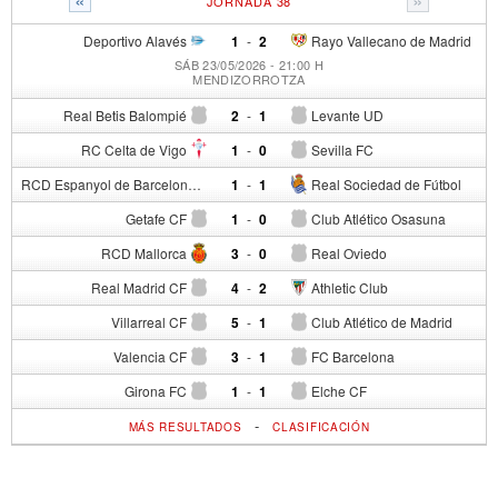
JORNADA 38
Deportivo Alavés
1
-
2
Rayo Vallecano de Madrid
SÁB 23/05/2026 - 21:00 H
MENDIZORROTZA
Real Betis Balompié
2
-
1
Levante UD
RC Celta de Vigo
1
-
0
Sevilla FC
RCD Espanyol de Barcelona
1
-
1
Real Sociedad de Fútbol
Getafe CF
1
-
0
Club Atlético Osasuna
RCD Mallorca
3
-
0
Real Oviedo
Real Madrid CF
4
-
2
Athletic Club
Villarreal CF
5
-
1
Club Atlético de Madrid
Valencia CF
3
-
1
FC Barcelona
Girona FC
1
-
1
Elche CF
-
MÁS RESULTADOS
CLASIFICACIÓN