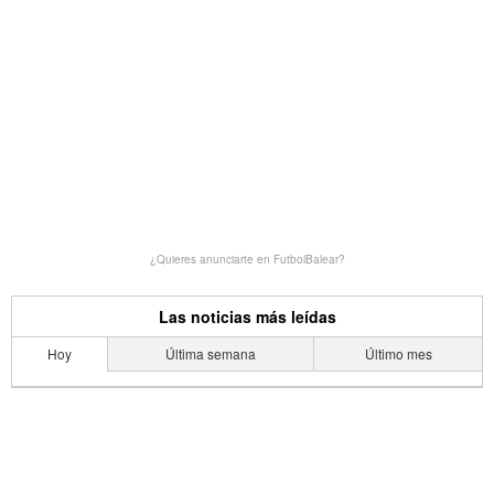
¿Quieres anunciarte en FutbolBalear?
Las noticias más leídas
Hoy
Última semana
Último mes