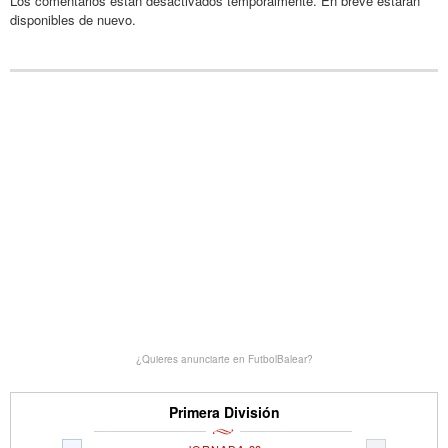
Los comentarios están desactivados temporalmente. En breve estarán
disponibles de nuevo.
¿Quieres anunciarte en FutbolBalear?
Primera División
«
»