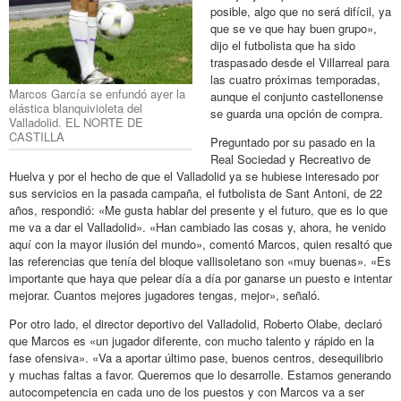
posible, algo que no será difícil, ya
que se ve que hay buen grupo»,
dijo el futbolista que ha sido
traspasado desde el Villarreal para
las cuatro próximas temporadas,
Marcos García se enfundó ayer la
aunque el conjunto castellonense
elástica blanquivioleta del
se guarda una opción de compra.
Valladolid. EL NORTE DE
CASTILLA
Preguntado por su pasado en la
Real Sociedad y Recreativo de
Huelva y por el hecho de que el Valladolid ya se hubiese interesado por
sus servicios en la pasada campaña, el futbolista de Sant Antoni, de 22
años, respondió: «Me gusta hablar del presente y el futuro, que es lo que
me va a dar el Valladolid». «Han cambiado las cosas y, ahora, he venido
aquí con la mayor ilusión del mundo», comentó Marcos, quien resaltó que
las referencias que tenía del bloque vallisoletano son «muy buenas». «Es
importante que haya que pelear día a día por ganarse un puesto e intentar
mejorar. Cuantos mejores jugadores tengas, mejor», señaló.
Por otro lado, el director deportivo del Valladolid, Roberto Olabe, declaró
que Marcos es «un jugador diferente, con mucho talento y rápido en la
fase ofensiva». «Va a aportar último pase, buenos centros, desequilibrio
y muchas faltas a favor. Queremos que lo desarrolle. Estamos generando
autocompetencia en cada uno de los puestos y con Marcos va a ser