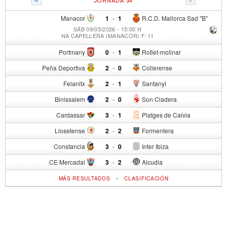
Manacor
1
-
1
R.C.D. Mallorca Sad "B"
SÁB 09/05/2026 - 15:00 H
NA CAPELLERA (MANACOR) F-11
Portmany
0
-
1
Rotlet-molinar
Peña Deportiva
2
-
0
Collerense
Felanitx
2
-
1
Santanyi
Binissalem
2
-
0
Son Cladera
Cardassar
3
-
1
Platges de Calvia
Llosetense
2
-
2
Formentera
Constancia
3
-
0
Inter Ibiza
CE Mercadal
3
-
2
Alcudia
-
MÁS RESULTADOS
CLASIFICACIÓN