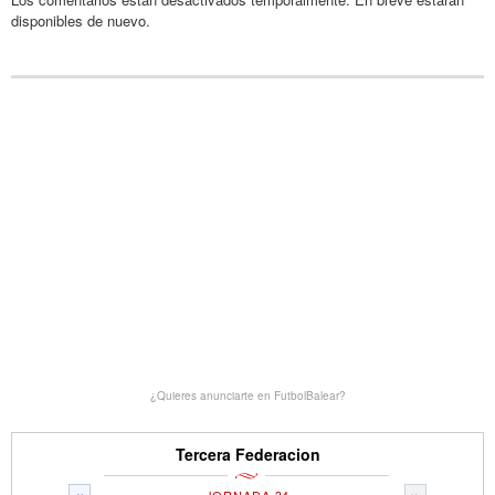
disponibles de nuevo.
¿Quieres anunciarte en FutbolBalear?
Tercera Federacion
«
»
JORNADA 34