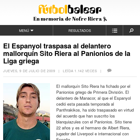
En memoria de Nofre Riera
MENÚ
RESULTADOS
El Espanyol traspasa al delantero
mallorquín Sito Riera al Panionios de la
Liga griega
JUEVES, 9 DE JULIO DE 2009
| LEÍDA 1.142 VECES |
El mallorquín Sito Riera ha fichado por el
Panionios griego de Primera División. El
delantero de Manacor, al que el Espanyol
cedió esta pasada temporada al
Panthrakikos, ha sido traspasado en virtud
del acuerdo que han suscrito los
blanquiazules con el Panionios. Sito tiene
22 años y es el hermano de Albert Riera,
jugador del Liverpool e internacional con
España.