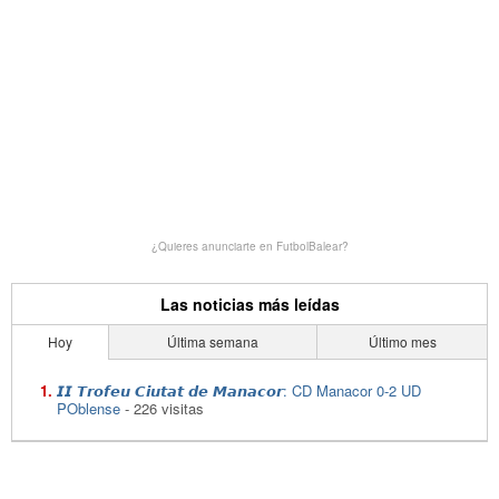
¿Quieres anunciarte en FutbolBalear?
Las noticias más leídas
Hoy
Última semana
Último mes
𝙄𝙄 𝙏𝙧𝙤𝙛𝙚𝙪 𝘾𝙞𝙪𝙩𝙖𝙩 𝙙𝙚 𝙈𝙖𝙣𝙖𝙘𝙤𝙧: CD Manacor 0-2 UD
POblense
- 226 visitas