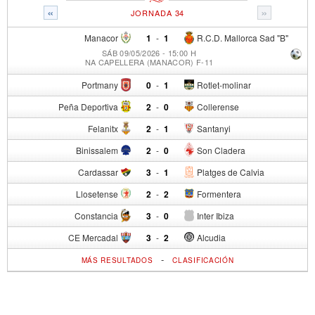
«
»
JORNADA 34
Manacor
1
-
1
R.C.D. Mallorca Sad "B"
SÁB 09/05/2026 - 15:00 H
NA CAPELLERA (MANACOR) F-11
Portmany
0
-
1
Rotlet-molinar
Peña Deportiva
2
-
0
Collerense
Felanitx
2
-
1
Santanyi
Binissalem
2
-
0
Son Cladera
Cardassar
3
-
1
Platges de Calvia
Llosetense
2
-
2
Formentera
Constancia
3
-
0
Inter Ibiza
CE Mercadal
3
-
2
Alcudia
-
MÁS RESULTADOS
CLASIFICACIÓN